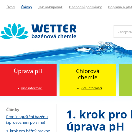
Úvod
Články
Jak nakupovat
Obchodní podmínky
Doprava a pla
Wetter bazénová chemie
Reklamační protokol
Úprava pH
Chlorová
chemie
více informací
více informací
1. krok pro
Články
První napuštění bazénu
úprava pH
(zprovoznění po zimě)
1. krok pro běžný provoz