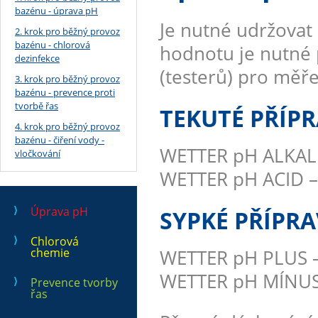
bazénu - úprava pH
Je nutné udržovat 
2. krok pro běžný provoz
bazénu - chlorová
hodnotu je nutné 
dezinfekce
(testerů) pro měř
3. krok pro běžný provoz
bazénu - prevence proti
tvorbě řas
TEKUTÉ PŘÍP
4. krok pro běžný provoz
bazénu - čiření vody -
WETTER pH ALKALI –
vločkování
WETTER pH ACID – a
Úprava pH
SYPKÉ PŘÍPR
Chlorová
chemie
WETTER pH PLUS – 
WETTER pH MÍNUS –
Prevence tvorby
řas