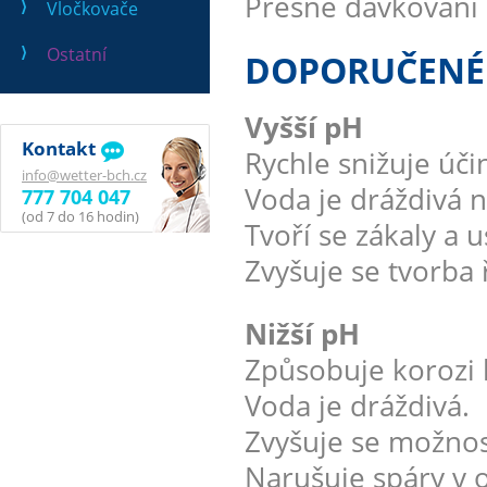
Přesné dávkování 
Vločkovače
Ostatní
DOPORUČENÉ O
Vyšší pH
Kontakt
Rychle snižuje úči
info@wetter-bch.cz
Voda je dráždivá n
777 704 047
(od 7 do 16 hodin)
Tvoří se zákaly a 
Zvyšuje se tvorba 
Nižší pH
Způsobuje korozi 
Voda je dráždivá.
Zvyšuje se možnost
Narušuje spáry v 