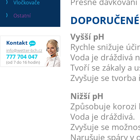
Přesné dávkování 
Vločkovače
Ostatní
DOPORUČENÉ O
Vyšší pH
Kontakt
Rychle snižuje úči
info@wetter-bch.cz
Voda je dráždivá n
777 704 047
(od 7 do 16 hodin)
Tvoří se zákaly a 
Zvyšuje se tvorba 
Nižší pH
Způsobuje korozi 
Voda je dráždivá.
Zvyšuje se možnost
Narušuje spáry v 