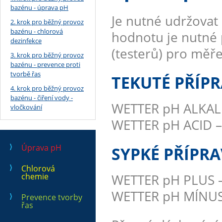
bazénu - úprava pH
Je nutné udržovat 
2. krok pro běžný provoz
bazénu - chlorová
hodnotu je nutné 
dezinfekce
(testerů) pro měř
3. krok pro běžný provoz
bazénu - prevence proti
tvorbě řas
TEKUTÉ PŘÍP
4. krok pro běžný provoz
bazénu - čiření vody -
WETTER pH ALKALI –
vločkování
WETTER pH ACID – a
Úprava pH
SYPKÉ PŘÍPR
Chlorová
chemie
WETTER pH PLUS – 
WETTER pH MÍNUS –
Prevence tvorby
řas