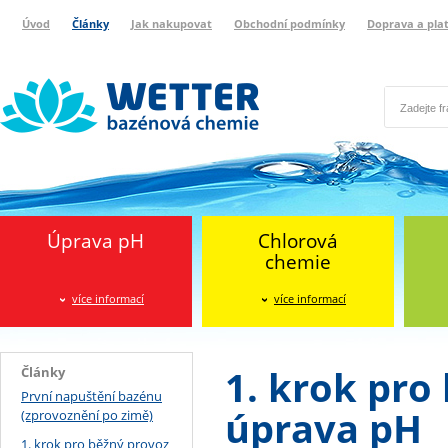
Úvod
Články
Jak nakupovat
Obchodní podmínky
Doprava a pla
Wetter bazénová chemie
Reklamační protokol
Úprava pH
Chlorová
chemie
více informací
více informací
1. krok pro
Články
První napuštění bazénu
úprava pH
(zprovoznění po zimě)
1. krok pro běžný provoz