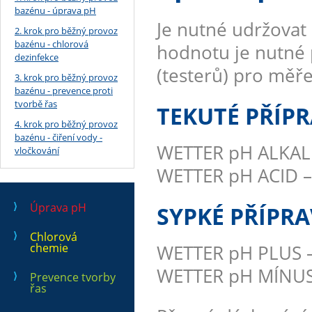
bazénu - úprava pH
Je nutné udržovat 
2. krok pro běžný provoz
bazénu - chlorová
hodnotu je nutné 
dezinfekce
(testerů) pro měř
3. krok pro běžný provoz
bazénu - prevence proti
tvorbě řas
TEKUTÉ PŘÍP
4. krok pro běžný provoz
bazénu - čiření vody -
WETTER pH ALKALI –
vločkování
WETTER pH ACID – a
Úprava pH
SYPKÉ PŘÍPR
Chlorová
chemie
WETTER pH PLUS – 
WETTER pH MÍNUS –
Prevence tvorby
řas