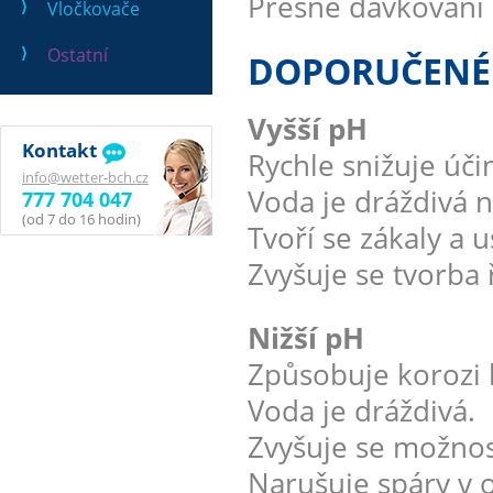
Přesné dávkování 
Vločkovače
Ostatní
DOPORUČENÉ O
Vyšší pH
Kontakt
Rychle snižuje úči
info@wetter-bch.cz
Voda je dráždivá n
777 704 047
(od 7 do 16 hodin)
Tvoří se zákaly a 
Zvyšuje se tvorba 
Nižší pH
Způsobuje korozi 
Voda je dráždivá.
Zvyšuje se možnost
Narušuje spáry v 