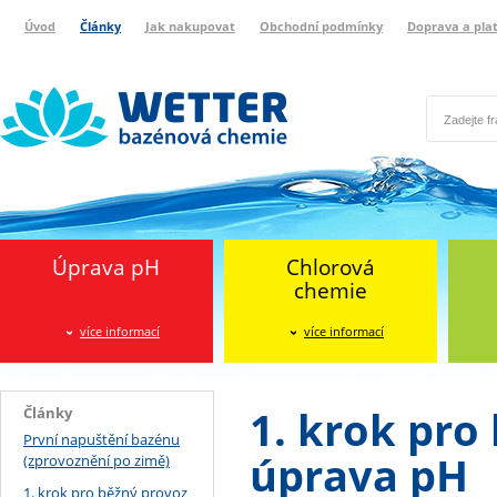
Úvod
Články
Jak nakupovat
Obchodní podmínky
Doprava a pla
Wetter bazénová chemie
Reklamační protokol
Úprava pH
Chlorová
chemie
více informací
více informací
1. krok pro
Články
První napuštění bazénu
úprava pH
(zprovoznění po zimě)
1. krok pro běžný provoz