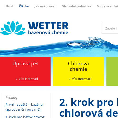
Úvod
Články
Jak nakupovat
Obchodní podmínky
Doprava a pla
Wetter bazénová chemie
Reklamační protokol
Úprava pH
Chlorová
chemie
více informací
více informací
2. krok pro
Články
První napuštění bazénu
chlorová de
(zprovoznění po zimě)
1. krok pro běžný provoz