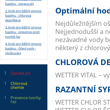
bazénu - úprava pH
Optimální hod
2. krok pro běžný provoz
bazénu - chlorová
dezinfekce
Nejdůležitějším oš
3. krok pro běžný provoz
Nejjednodušší a ne
bazénu - prevence proti
tvorbě řas
nezávadné vody bez
4. krok pro běžný provoz
některý z chlorov
bazénu - čiření vody -
vločkování
CHLOROVÁ DE
Úprava pH
WETTER VITAL – vy
Chlorová
RAZANTNÍ SY
chemie
Prevence tvorby
WETTER CHLOR STA
řas