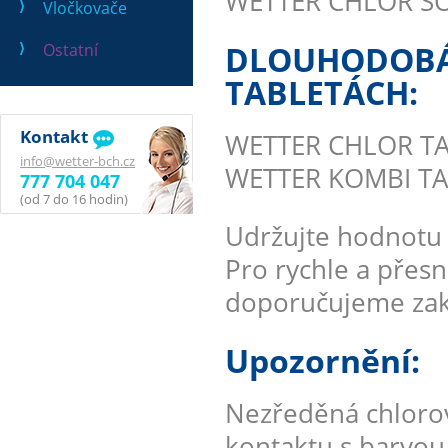
WETTER CHLOR ŠOK 
Vločkovače
DLOUHODOBÁ 
Ostatní
TABLETÁCH:
Kontakt
WETTER CHLOR TABL
info@wetter-bch.cz
WETTER KOMBI TABL
777 704 047
(od 7 do 16 hodin)
Udržujte hodnotu 
Pro rychle a přes
doporučujeme zako
Upozornění:
Nezředěná chlorov
kontaktu s barvou