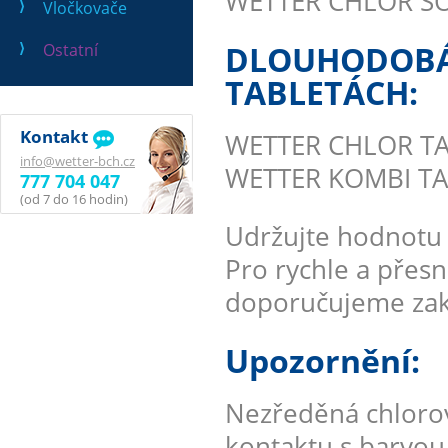
WETTER CHLOR ŠOK 
Vločkovače
DLOUHODOBÁ 
Ostatní
TABLETÁCH:
Kontakt
WETTER CHLOR TABL
info@wetter-bch.cz
WETTER KOMBI TABL
777 704 047
(od 7 do 16 hodin)
Udržujte hodnotu 
Pro rychle a přes
doporučujeme zako
Upozornění:
Nezředěná chlorov
kontaktu s barvou