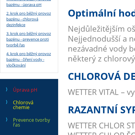
bazénu - úprava pH
Optimální hod
2. krok pro běžný provoz
bazénu - chlorová
dezinfekce
Nejdůležitějším oš
3. krok pro běžný provoz
Nejjednodušší a ne
bazénu - prevence proti
tvorbě řas
nezávadné vody bez
4. krok pro běžný provoz
některý z chlorov
bazénu - čiření vody -
vločkování
CHLOROVÁ DE
Úprava pH
WETTER VITAL – vy
Chlorová
RAZANTNÍ SY
chemie
Prevence tvorby
WETTER CHLOR STA
řas