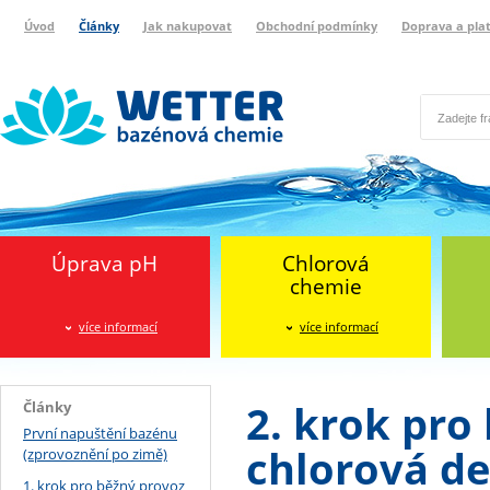
Úvod
Články
Jak nakupovat
Obchodní podmínky
Doprava a pla
Wetter bazénová chemie
Reklamační protokol
Úprava pH
Chlorová
chemie
více informací
více informací
2. krok pro
Články
První napuštění bazénu
chlorová de
(zprovoznění po zimě)
1. krok pro běžný provoz