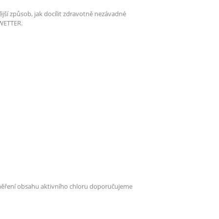
ější způsob, jak docílit zdravotně nezávadné
 WETTER.
změření obsahu aktivního chloru doporučujeme