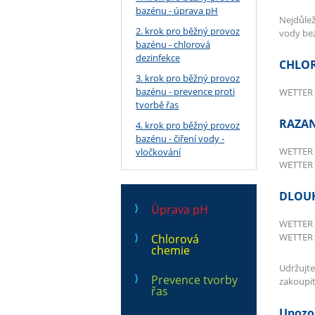
bazénu - úprava pH
Nejdůlež
2. krok pro běžný provoz
vody bez
bazénu - chlorová
dezinfekce
CHLOR
3. krok pro běžný provoz
bazénu - prevence proti
WETTER 
tvorbě řas
RAZAN
4. krok pro běžný provoz
bazénu - čiření vody -
WETTER 
vločkování
WETTER C
DLOUH
Úprava pH
WETTER C
WETTER K
Chlorová
chemie
Udržujte
Prevence tvorby
zakoupit
řas
Upozo