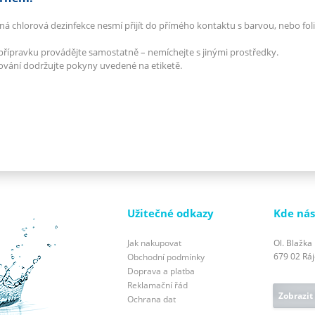
á chlorová dezinfekce nesmí přijít do přímého kontaktu s barvou, nebo fol
 přípravku provádějte samostatně – nemíchejte s jinými prostředky.
ování dodržujte pokyny uvedené na etiketě.
Užitečné odkazy
Kde nás
Jak nakupovat
Ol. Blažka
679 02 Ráje
Obchodní podmínky
Doprava a platba
Reklamační řád
Zobrazit
Ochrana dat