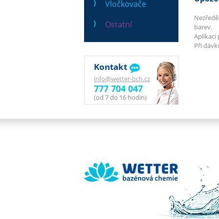
Vločkovače
Nezředěn
Ostatní
barev.
Aplikaci
Při dávk
Kontakt
info@wetter-bch.cz
777 704 047
(od 7 do 16 hodin)
Wetter