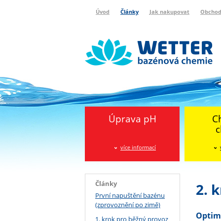
Úvod
Články
Jak nakupovat
Obchod
Wetter bazénová chemie
Reklamační protokol
Úprava pH
C
c
více informací
Články
2. 
První napuštění bazénu
(zprovoznění po zimě)
Optimá
1. krok pro běžný provoz