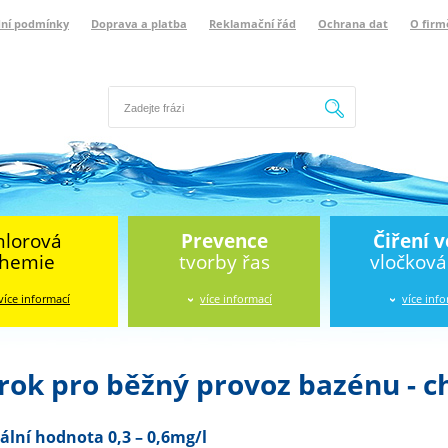
ní podmínky
Doprava a platba
Reklamační řád
Ochrana dat
O firm
Hledat
hlorová
Prevence
Čiření 
hemie
tvorby řas
vločkov
více informací
více informací
více inf
krok pro běžný provoz bazénu - c
lní hodnota 0,3 – 0,6mg/l