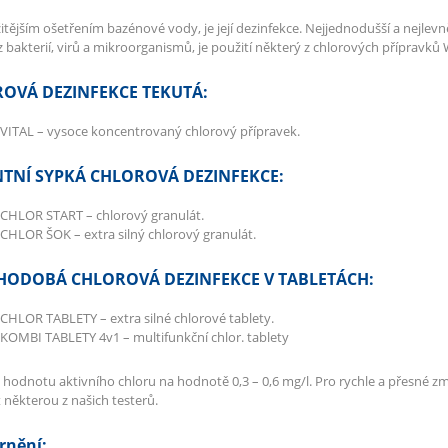
itějším ošetřením bazénové vody, je její dezinfekce. Nejjednodušší a nejlevn
 bakterií, virů a mikroorganismů, je použití některý z chlorových přípravků
OVÁ DEZINFEKCE TEKUTÁ:
VITAL – vysoce koncentrovaný chlorový přípravek.
TNÍ SYPKÁ CHLOROVÁ DEZINFEKCE:
CHLOR START – chlorový granulát.
HLOR ŠOK – extra silný chlorový granulát.
ODOBÁ CHLOROVÁ DEZINFEKCE V TABLETÁCH:
HLOR TABLETY – extra silné chlorové tablety.
OMBI TABLETY 4v1 – multifunkční chlor. tablety
 hodnotu aktivního chloru na hodnotě 0,3 – 0,6 mg/l. Pro rychle a přesné 
 některou z našich testerů.
rnění: