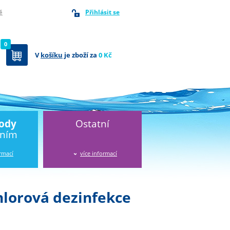
Přihlásit se
ě
0
V
košíku
je zboží za
0 Kč
vody
Ostatní
áním
ormací
více informací
hlorová dezinfekce