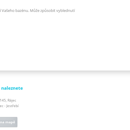
ií Vašeho bazénu. Může způsobit vyblednutí
 naleznete
 145, Rájec
c - Jestřebí
 na mapě