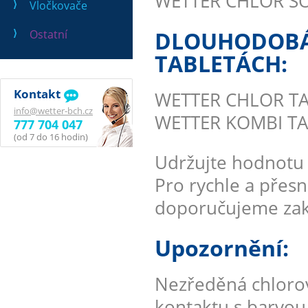
WETTER CHLOR ŠOK 
Vločkovače
DLOUHODOBÁ 
Ostatní
TABLETÁCH:
Kontakt
WETTER CHLOR TABL
info@wetter-bch.cz
WETTER KOMBI TABL
777 704 047
(od 7 do 16 hodin)
Udržujte hodnotu 
Pro rychle a přes
doporučujeme zako
Upozornění:
Nezředěná chlorov
kontaktu s barvou