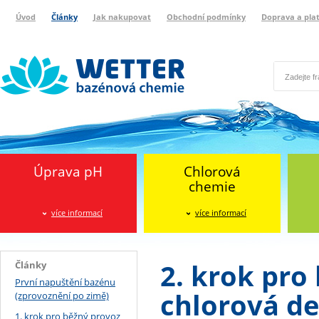
Úvod
Články
Jak nakupovat
Obchodní podmínky
Doprava a pla
Wetter bazénová chemie
Reklamační protokol
Úprava pH
Chlorová
chemie
více informací
více informací
2. krok pro
Články
První napuštění bazénu
chlorová de
(zprovoznění po zimě)
1. krok pro běžný provoz