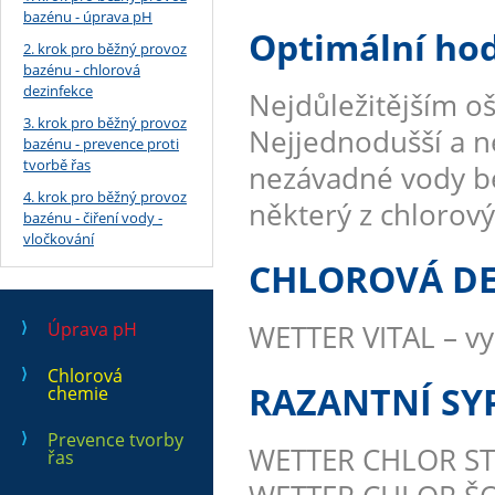
bazénu - úprava pH
Optimální hod
2. krok pro běžný provoz
bazénu - chlorová
dezinfekce
Nejdůležitějším oš
3. krok pro běžný provoz
Nejjednodušší a ne
bazénu - prevence proti
tvorbě řas
nezávadné vody bez
4. krok pro běžný provoz
některý z chlorov
bazénu - čiření vody -
vločkování
CHLOROVÁ DE
Úprava pH
WETTER VITAL – vy
Chlorová
RAZANTNÍ SY
chemie
Prevence tvorby
WETTER CHLOR STA
řas