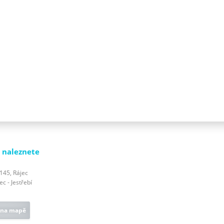
 naleznete
 145, Rájec
c - Jestřebí
 na mapě