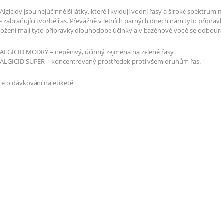
lgicidy jsou nejúčinnější látky, které likvidují vodní řasy a široké spektru
 zabraňující tvorbě řas. Převážně v letních parných dnech nám tyto příprav
ožení mají tyto přípravky dlouhodobé účinky a v bazénové vodě se odbourá
ALGICID MODRÝ – nepěnivý, účinný zejména na zelené řasy
ALGICID SUPER – koncentrovaný prostředek proti všem druhům řas.
e o dávkování na etiketě.