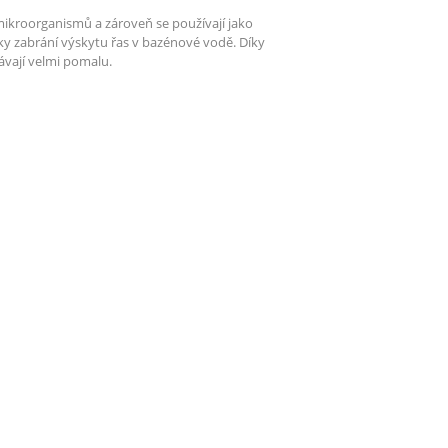
m mikroorganismů a zároveň se používají jako
ky zabrání výskytu řas v bazénové vodě. Díky
vají velmi pomalu.