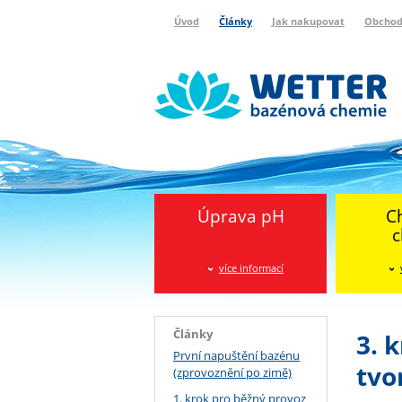
Úvod
Články
Jak nakupovat
Obchod
Wetter bazénová chemie
Reklamační protokol
Úprava pH
C
c
více informací
Články
3. 
První napuštění bazénu
tvo
(zprovoznění po zimě)
1. krok pro běžný provoz