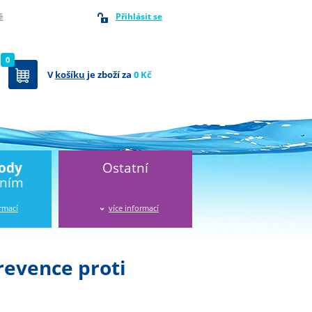
Přihlásit se
ě
0
V
košíku
je zboží za
0 Kč
vody
Ostatní
áním
ormací
více informací
revence proti