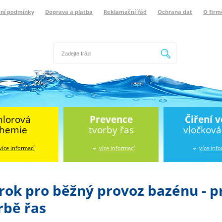
ní podmínky
Doprava a platba
Reklamační řád
Ochrana dat
O firm
Hledat
hlorová
Prevence
Čiření 
hemie
tvorby řas
vločkov
více informací
více informací
více inf
krok pro běžný provoz bazénu - p
rbě řas