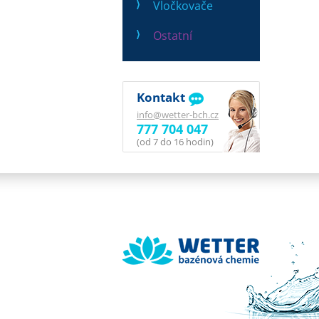
Vločkovače
Ostatní
Kontakt
info@wetter-bch.cz
777 704 047
(od 7 do 16 hodin)
Wetter