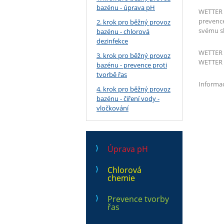
bazénu - úprava pH
WETTER A
prevence
2. krok pro běžný provoz
svému sl
bazénu - chlorová
dezinfekce
WETTER 
3. krok pro běžný provoz
WETTER 
bazénu - prevence proti
tvorbě řas
Informac
4. krok pro běžný provoz
bazénu - čiření vody -
vločkování
Úprava pH
Chlorová
chemie
Prevence tvorby
řas