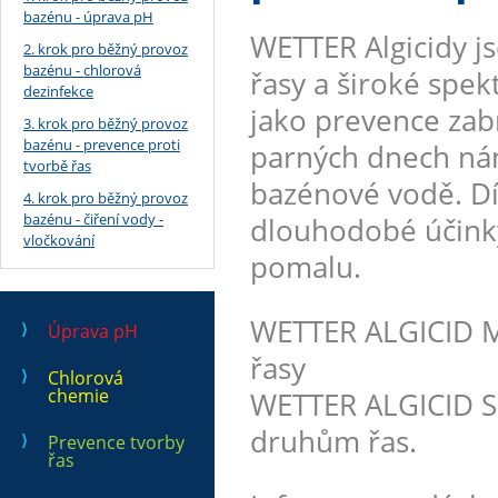
bazénu - úprava pH
WETTER Algicidy jso
2. krok pro běžný provoz
bazénu - chlorová
řasy a široké spe
dezinfekce
jako prevence zabr
3. krok pro běžný provoz
bazénu - prevence proti
parných dnech nám
tvorbě řas
bazénové vodě. Dí
4. krok pro běžný provoz
bazénu - čiření vody -
dlouhodobé účinky
vločkování
pomalu.
WETTER ALGICID M
Úprava pH
řasy
Chlorová
chemie
WETTER ALGICID S
druhům řas.
Prevence tvorby
řas