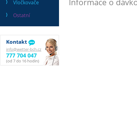
Informace o dávko
Vločkovače
Ostatní
Kontakt
info@wetter-bch.cz
777 704 047
(od 7 do 16 hodin)