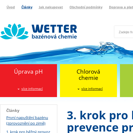
Úvod
Články
Jak nakupovat
Obchodní podmínky
Doprava a pla
Wetter bazénová chemie
Reklamační protokol
Úprava pH
Chlorová
chemie
více informací
více informací
3. krok pro
Články
První napuštění bazénu
prevence pr
(zprovoznění po zimě)
1. krok pro běžný provoz