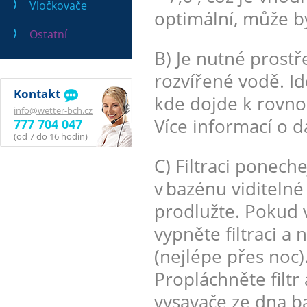
Vločkovače
optimální, může b
Ostatní
B) Je nutné prostř
rozvířené vodě. Id
Kontakt
kde dojde k rovno
info@wetter-bch.cz
Více informací o d
777 704 047
(od 7 do 16 hodin)
C) Filtraci ponech
v bazénu viditelné
prodlužte. Pokud 
vypněte filtraci a
(nejlépe přes noc)
Propláchněte filt
vysavače ze dna b