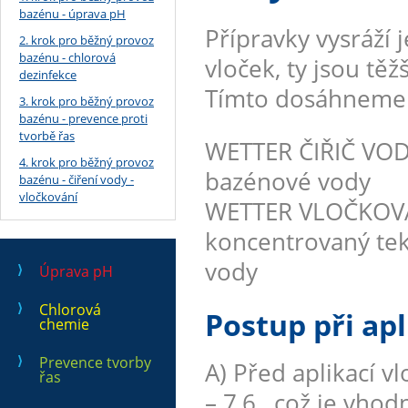
bazénu - úprava pH
Přípravky vysráží 
2. krok pro běžný provoz
bazénu - chlorová
vloček, ty jsou těž
dezinfekce
Tímto dosáhneme k
3. krok pro běžný provoz
bazénu - prevence proti
tvorbě řas
WETTER ČIŘIČ VODY
4. krok pro běžný provoz
bazénové vody
bazénu - čiření vody -
vločkování
WETTER VLOČKOVAČ
koncentrovaný tek
vody
Úprava pH
Chlorová
Postup při apl
chemie
Prevence tvorby
A) Před aplikací v
řas
– 7,6 , což je vh