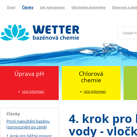
Úvod
Články
Jak nakupovat
Obchodní podmínky
Doprava a pla
Wetter bazénová chemie
Reklamační protokol
Úprava pH
Chlorová
chemie
více informací
více informací
4. krok pro
Články
První napuštění bazénu
vody - vloč
(zprovoznění po zimě)
1. krok pro běžný provoz