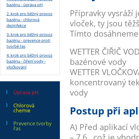
bazénu - úprava pH
Přípravky vysráží 
2. krok pro běžný provoz
bazénu - chlorová
vloček, ty jsou těž
dezinfekce
Tímto dosáhneme k
3. krok pro běžný provoz
bazénu - prevence proti
tvorbě řas
WETTER ČIŘIČ VODY
4. krok pro běžný provoz
bazénové vody
bazénu - čiření vody -
vločkování
WETTER VLOČKOVAČ
koncentrovaný tek
vody
Úprava pH
Chlorová
Postup při apl
chemie
Prevence tvorby
A) Před aplikací v
řas
– 7,6 , což je vh