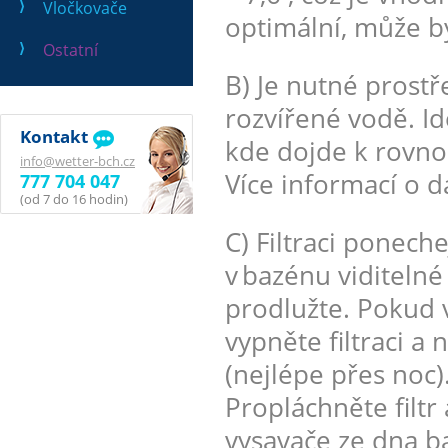
Vločkovače
optimální, může b
Ostatní
B) Je nutné prostř
rozvířené vodě. Id
Kontakt
kde dojde k rovno
info@wetter-bch.cz
Více informací o d
777 704 047
(od 7 do 16 hodin)
C) Filtraci ponech
v bazénu viditelné
prodlužte. Pokud 
vypněte filtraci a
(nejlépe přes noc)
Propláchněte filt
vysavače ze dna b