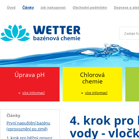
Úvod
Články
Jak nakupovat
Obchodní podmínky
Doprava a pla
Wetter bazénová chemie
Reklamační protokol
Úprava pH
Chlorová
chemie
více informací
více informací
4. krok pro
Články
První napuštění bazénu
vody - vloč
(zprovoznění po zimě)
1. krok pro běžný provoz