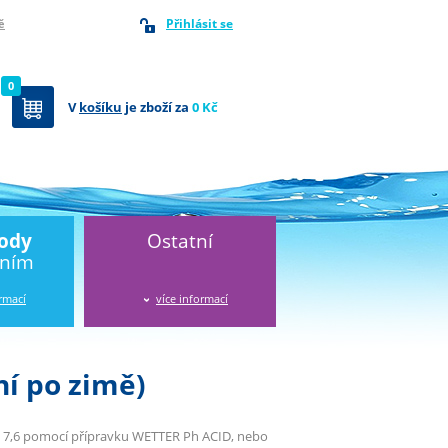
Přihlásit se
ě
0
V
košíku
je zboží za
0 Kč
vody
Ostatní
áním
ormací
více informací
í po zimě)
– 7,6 pomocí přípravku WETTER Ph ACID, nebo