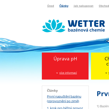
Úvod
Články
Jak nakupovat
Obchod
Wetter bazénová chemie
Reklamační protokol
Úprava pH
C
c
více informací
Články
Prv
První napuštění bazénu
(zprovoznění po zimě)
1) Bazén
1. krok pro běžný provoz