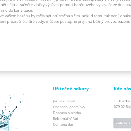
něte filtr a začněte vločky výsávat pomocí bazénového vysavače ze dna b
římo do kanalizace.
ve Vašem bazénu by měla být průzračná a čirá, pokud tomu tak není, opakuj
ení průzračné a čiré vody, můžete postupně přejít na běžný provoz bazénu
Užitečné odkazy
Kde nás
Jak nakupovat
Ol. Blažka
679 02 Ráje
Obchodní podmínky
Doprava a platba
Reklamační řád
Zobrazit
Ochrana dat