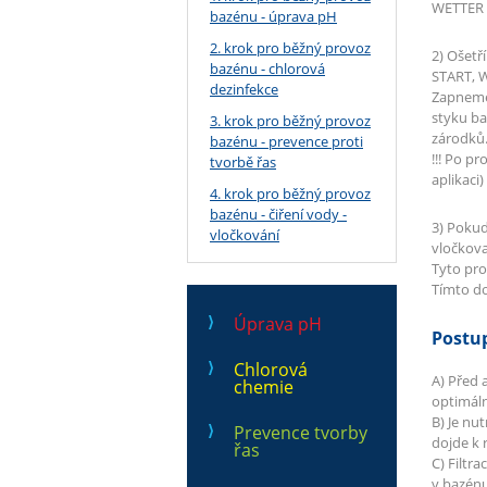
WETTER 
bazénu - úprava pH
2. krok pro běžný provoz
2) Ošet
bazénu - chlorová
START, 
dezinfekce
Zapneme 
styku ba
3. krok pro běžný provoz
zárodků.
bazénu - prevence proti
!!! Po p
tvorbě řas
aplikaci
4. krok pro běžný provoz
bazénu - čiření vody -
3) Pokud
vločkování
vločkova
Tyto pros
Tímto do
Úprava pH
Postup
Chlorová
A) Před 
chemie
optimáln
B) Je nu
Prevence tvorby
dojde k 
řas
C) Filtr
v bazénu