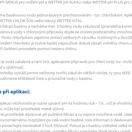
Ph MÍNUS pro snížení pH a WETTER pH ALKALI nebo WETTER pH PLUS pro z
říme bazénovou vodu jednorázovým přechlorováním – tzv. chloršokem. Apl
WETTER CHLOR ŠOK nebo tekutý WETTER VITAL.
filtraci bazénu a necháme min. 3 hodiny vodu cirkulovat (pravidelná kontr
zénové vody s chlorovými přípravky dojde ke zničení podstatného množstv
 Tímto chloršokem zajistíme zničení veškerých zárodku rostlinných a živočiš
rovedení chloršoku je nutné bazén nepoužívat dokud obsah volného chloru 
) !!! Ověření provedete pomocí testeru chlóru.
 je voda zakalená a není čirá, aplikujeme přípravek pro čiření vody tzv. vl
č a zjiskřovač.
tředky vysráží jemné nečistoty tvořící zákal do větších vloček, ty jsou těžší, 
sáhneme křišťálově čisté a průzračné vody v bazénu.
 při aplikaci:
aplikací vločkovače je nutné upravit pH na hodnotu 6,8 – 7,6 , což je vhod
í, může být prostředek méně účinný.
tné prostředek dávkovat při puštěné filtraci a co nejvíce rozvířené vodě. Ideá
rovnoměrnému rozptýlení po celé vodní hladině. Více informací o dávkovaní 
aci ponechejte minimálně 3 hod. filtrovat. Pokud je v bazénu viditelné velké 
 zbývá male množství vloček, vypněte filtraci a nechejte zbylé vločky usadit