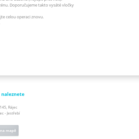
azénu. Doporučujeme takto vysáté vločky
te celou operaci znovu.
.
 naleznete
 145, Rájec
c - Jestřebí
 na mapě