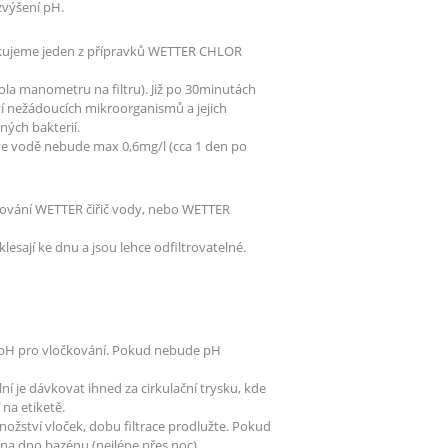
výšení pH.
ikujeme jeden z přípravků WETTER CHLOR
ola manometru na filtru). Již po 30minutách
í nežádoucích mikroorganismů a jejich
ných bakterií.
ve vodě nebude max 0,6mg/l (cca 1 den po
očkování WETTER čiřič vody, nebo WETTER
klesají ke dnu a jsou lehce odfiltrovatelné.
né pH pro vločkování. Pokud nebude pH
lní je dávkovat ihned za cirkulační trysku, kde
na etiketě.
množství vloček, dobu filtrace prodlužte. Pokud
 na dno bazénu (nejlépe přes noc).