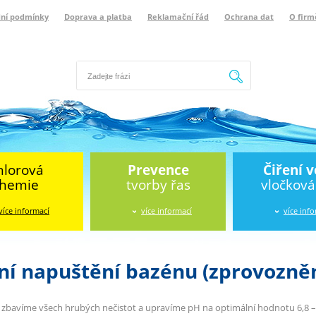
ní podmínky
Doprava a platba
Reklamační řád
Ochrana dat
O firm
Hledat
hlorová
Prevence
Čiření 
hemie
tvorby řas
vločkov
více informací
více informací
více inf
ní napuštění bazénu (zprovozněn
 zbavíme všech hrubých nečistot a upravíme pH na optimální hodnotu 6,8 