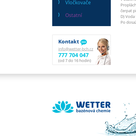
Vločkovače
Proplách
čerpat p
Ostatní
D) Voda 
Po dosaž
Kontakt
info@wetter-bch.cz
777 704 047
(od 7 do 16 hodin)
Wetter