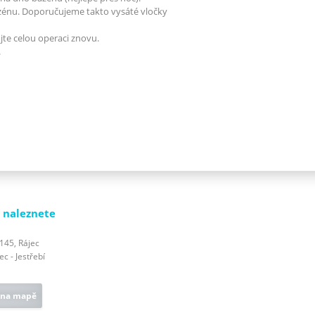
azénu. Doporučujeme takto vysáté vločky
te celou operaci znovu.
.
 naleznete
 145, Rájec
c - Jestřebí
 na mapě