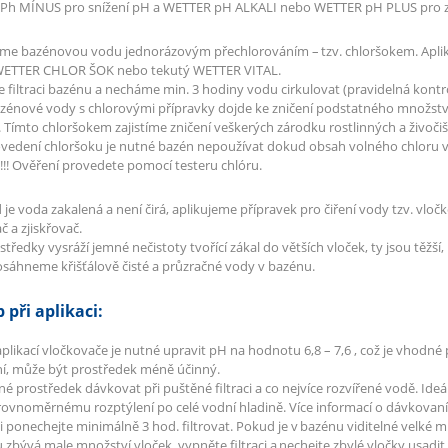
Ph MÍNUS pro snížení pH a WETTER pH ALKALI nebo WETTER pH PLUS pro z
říme bazénovou vodu jednorázovým přechlorováním – tzv. chloršokem. Apl
WETTER CHLOR ŠOK nebo tekutý WETTER VITAL.
filtraci bazénu a necháme min. 3 hodiny vodu cirkulovat (pravidelná kontr
zénové vody s chlorovými přípravky dojde ke zničení podstatného množstv
 Tímto chloršokem zajistíme zničení veškerých zárodku rostlinných a živočiš
rovedení chloršoku je nutné bazén nepoužívat dokud obsah volného chloru 
) !!! Ověření provedete pomocí testeru chlóru.
 je voda zakalená a není čirá, aplikujeme přípravek pro čiření vody tzv. vl
č a zjiskřovač.
tředky vysráží jemné nečistoty tvořící zákal do větších vloček, ty jsou těžší, 
sáhneme křišťálově čisté a průzračné vody v bazénu.
 při aplikaci:
aplikací vločkovače je nutné upravit pH na hodnotu 6,8 – 7,6 , což je vhod
í, může být prostředek méně účinný.
tné prostředek dávkovat při puštěné filtraci a co nejvíce rozvířené vodě. Ideá
rovnoměrnému rozptýlení po celé vodní hladině. Více informací o dávkovaní 
aci ponechejte minimálně 3 hod. filtrovat. Pokud je v bazénu viditelné velké 
 zbývá male množství vloček, vypněte filtraci a nechejte zbylé vločky usadit