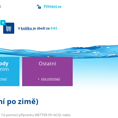
Přihlásit se
ě
0
V
košíku
je zboží za
0 Kč
vody
Ostatní
áním
ormací
více informací
í po zimě)
– 7,6 pomocí přípravku WETTER Ph ACID, nebo