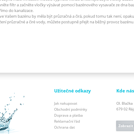
něte filtr a začněte vločky výsávat pomocí bazénového vysavače ze dna b
římo do kanalizace.
ve Vašem bazénu by měla být průzračná a čirá, pokud tomu tak není, opakuj
ení průzračné a čiré vody, můžete postupně přejít na běžný provoz bazénu
Užitečné odkazy
Kde nás
Jak nakupovat
Ol. Blažka
679 02 Ráje
Obchodní podmínky
Doprava a platba
Reklamační řád
Zobrazit
Ochrana dat