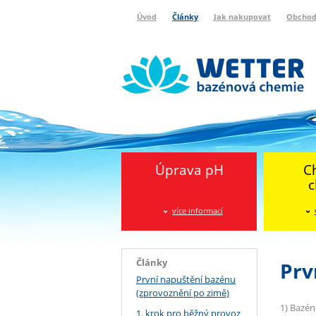
Úvod
Články
Jak nakupovat
Obchod
Wetter bazénová chemie
Reklamační protokol
Úprava pH
C
c
více informací
Články
Prv
První napuštění bazénu
(zprovoznění po zimě)
1) Bazén
1. krok pro běžný provoz