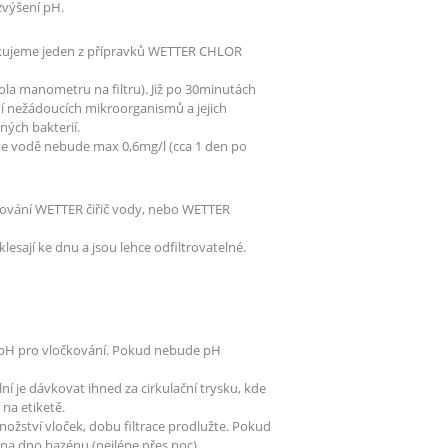
výšení pH.
ikujeme jeden z přípravků WETTER CHLOR
ola manometru na filtru). Již po 30minutách
í nežádoucích mikroorganismů a jejich
ných bakterií.
ve vodě nebude max 0,6mg/l (cca 1 den po
očkování WETTER čiřič vody, nebo WETTER
klesají ke dnu a jsou lehce odfiltrovatelné.
né pH pro vločkování. Pokud nebude pH
lní je dávkovat ihned za cirkulační trysku, kde
na etiketě.
množství vloček, dobu filtrace prodlužte. Pokud
 na dno bazénu (nejlépe přes noc).