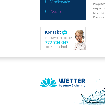
Vločkovače
Proplách
čerpat p
Ostatní
D) Voda 
Po dosaž
Kontakt
info@wetter-bch.cz
777 704 047
(od 7 do 16 hodin)
Wetter