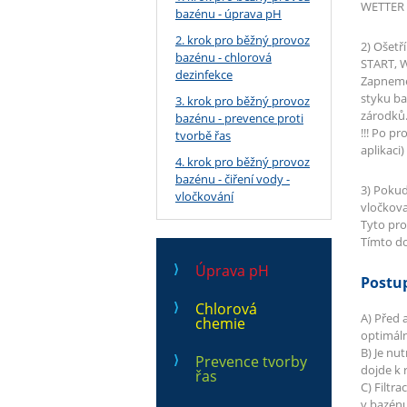
WETTER 
bazénu - úprava pH
2. krok pro běžný provoz
2) Ošet
bazénu - chlorová
START, 
dezinfekce
Zapneme 
styku ba
3. krok pro běžný provoz
zárodků.
bazénu - prevence proti
!!! Po p
tvorbě řas
aplikaci
4. krok pro běžný provoz
bazénu - čiření vody -
3) Pokud
vločkování
vločkova
Tyto pros
Tímto do
Úprava pH
Postup
Chlorová
A) Před 
chemie
optimáln
B) Je nu
Prevence tvorby
dojde k 
řas
C) Filtr
v bazénu