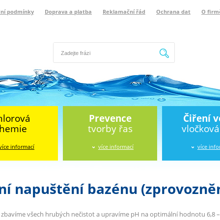
ní podmínky
Doprava a platba
Reklamační řád
Ochrana dat
O firm
Hledat
hlorová
Prevence
Čiření 
hemie
tvorby řas
vločkov
více informací
více informací
více inf
ní napuštění bazénu (zprovozněn
 zbavíme všech hrubých nečistot a upravíme pH na optimální hodnotu 6,8 