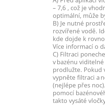
A) Před aplikací v
– 7,6 , což je vh
optimální, může b
B) Je nutné prostř
rozvířené vodě. Id
kde dojde k rovno
Více informací o d
C) Filtraci ponech
v bazénu viditelné
prodlužte. Pokud 
vypněte filtraci a
(nejlépe přes noc)
pomocí bazénovéh
takto vysáté vločk