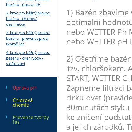
bazénu - úprava pH
1) Bazén zbavíme 
2. krok pro běžný provoz
bazénu - chlorová
optimální hodnotu
dezinfekce
nebo WETTER Ph M
3. krok pro běžný provoz
bazénu - prevence proti
nebo WETTER pH P
tvorbě řas
4. krok pro běžný provoz
2) Ošetříme bazé
bazénu - čiření vody -
vločkování
tzv. chloršokem.
START, WETTER CH
Zapneme filtraci 
Úprava pH
cirkulovat (pravid
Chlorová
chemie
30minutách styku 
ke zničení podst
Prevence tvorby
řas
a jejich zárodků. 