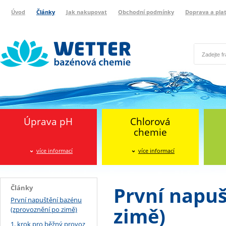
Úvod
Články
Jak nakupovat
Obchodní podmínky
Doprava a pla
Wetter bazénová chemie
Reklamační protokol
Úprava pH
Chlorová
chemie
více informací
více informací
První napuš
Články
První napuštění bazénu
zimě)
(zprovoznění po zimě)
1. krok pro běžný provoz