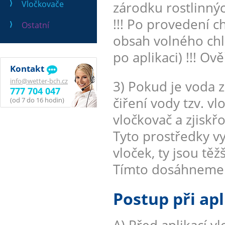
Vločkovače
zárodku rostlinnýc
!!! Po provedení 
Ostatní
obsah volného chl
po aplikaci) !!! O
Kontakt
info@wetter-bch.cz
3) Pokud je voda z
777 704 047
čiření vody tzv. 
(od 7 do 16 hodin)
vločkovač a zjiskř
Tyto prostředky vy
vloček, ty jsou těž
Tímto dosáhneme k
Postup při apl