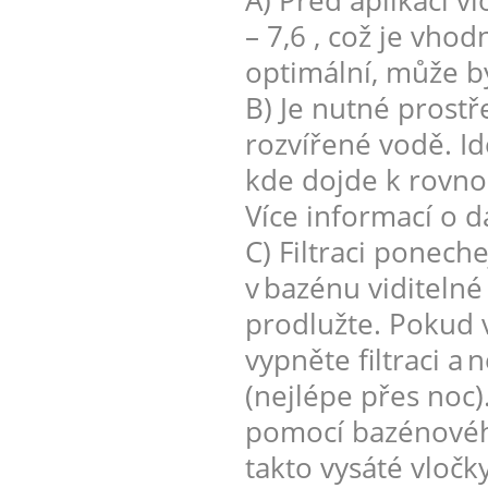
A) Před aplikací v
– 7,6 , což je vh
optimální, může b
B) Je nutné prostř
rozvířené vodě. Id
kde dojde k rovno
Více informací o d
C) Filtraci ponech
v bazénu viditelné
prodlužte. Pokud 
vypněte filtraci a
(nejlépe přes noc)
pomocí bazénovéh
takto vysáté vločk