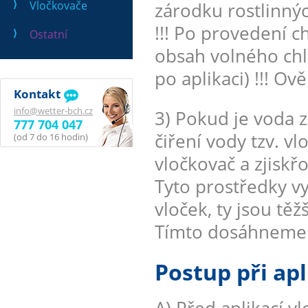
Vločkovače
zárodku rostlinnýc
!!! Po provedení 
Ostatní
obsah volného chl
po aplikaci) !!! O
Kontakt
info@wetter-bch.cz
3) Pokud je voda z
777 704 047
čiření vody tzv. 
(od 7 do 16 hodin)
vločkovač a zjiskř
Tyto prostředky vy
vloček, ty jsou těž
Tímto dosáhneme k
Postup při apl