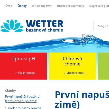
Úvod
Články
Jak nakupovat
Obchodní podmínky
Doprava a pla
Wetter bazénová chemie
Reklamační protokol
Úprava pH
Chlorová
chemie
více informací
více informací
První napuš
Články
První napuštění bazénu
zimě)
(zprovoznění po zimě)
1. krok pro běžný provoz