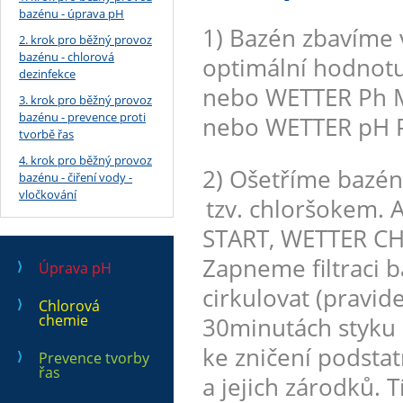
bazénu - úprava pH
1) Bazén zbavíme 
2. krok pro běžný provoz
bazénu - chlorová
optimální hodnotu
dezinfekce
nebo WETTER Ph M
3. krok pro běžný provoz
bazénu - prevence proti
nebo WETTER pH P
tvorbě řas
4. krok pro běžný provoz
2) Ošetříme bazé
bazénu - čiření vody -
vločkování
tzv. chloršokem.
START, WETTER CH
Zapneme filtraci 
Úprava pH
cirkulovat (pravid
Chlorová
chemie
30minutách styku 
ke zničení podst
Prevence tvorby
řas
a jejich zárodků. 