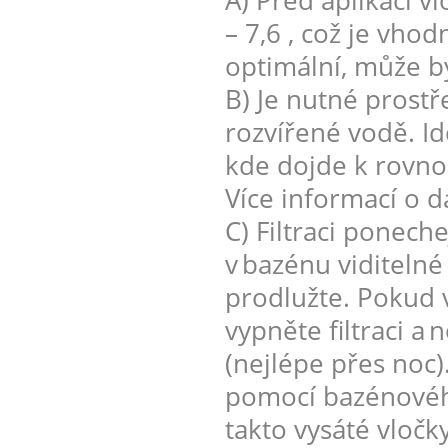
A) Před aplikací v
– 7,6 , což je vh
optimální, může b
B) Je nutné prostř
rozvířené vodě. Id
kde dojde k rovno
Více informací o d
C) Filtraci ponech
v bazénu viditelné
prodlužte. Pokud 
vypněte filtraci a
(nejlépe přes noc)
pomocí bazénovéh
takto vysáté vločk