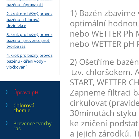
bazénu - úprava pH
1) Bazén zbavíme 
2. krok pro běžný provoz
bazénu - chlorová
optimální hodnotu
dezinfekce
nebo WETTER Ph M
3. krok pro běžný provoz
bazénu - prevence proti
nebo WETTER pH P
tvorbě řas
4. krok pro běžný provoz
2) Ošetříme bazé
bazénu - čiření vody -
vločkování
tzv. chloršokem.
START, WETTER CH
Zapneme filtraci 
Úprava pH
cirkulovat (pravid
Chlorová
chemie
30minutách styku 
ke zničení podst
Prevence tvorby
řas
a jejich zárodků. 