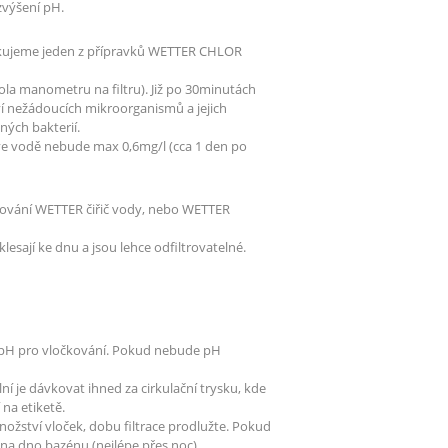
výšení pH.
ikujeme jeden z přípravků WETTER CHLOR
ola manometru na filtru). Již po 30minutách
í nežádoucích mikroorganismů a jejich
ných bakterií.
ve vodě nebude max 0,6mg/l (cca 1 den po
očkování WETTER čiřič vody, nebo WETTER
klesají ke dnu a jsou lehce odfiltrovatelné.
né pH pro vločkování. Pokud nebude pH
lní je dávkovat ihned za cirkulační trysku, kde
na etiketě.
množství vloček, dobu filtrace prodlužte. Pokud
 na dno bazénu (nejlépe přes noc).