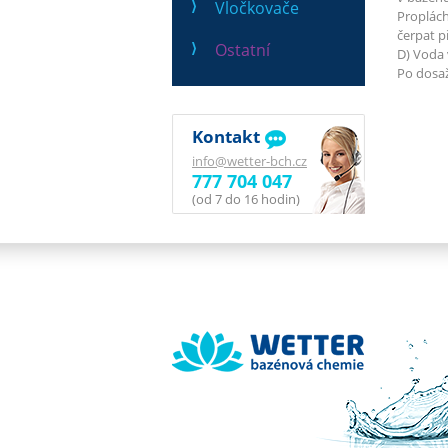
Vločkovače
Proplách
čerpat p
Ostatní
D) Voda 
Po dosaž
Kontakt
info@wetter-bch.cz
777 704 047
(od 7 do 16 hodin)
Wetter