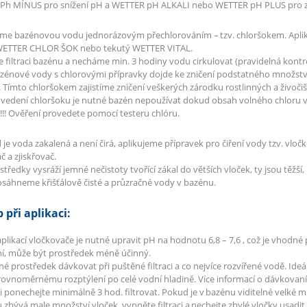
Ph MÍNUS pro snížení pH a WETTER pH ALKALI nebo WETTER pH PLUS pro z
říme bazénovou vodu jednorázovým přechlorováním – tzv. chloršokem. Apl
WETTER CHLOR ŠOK nebo tekutý WETTER VITAL.
filtraci bazénu a necháme min. 3 hodiny vodu cirkulovat (pravidelná kontr
zénové vody s chlorovými přípravky dojde ke zničení podstatného množstv
 Tímto chloršokem zajistíme zničení veškerých zárodku rostlinných a živočiš
rovedení chloršoku je nutné bazén nepoužívat dokud obsah volného chloru 
) !!! Ověření provedete pomocí testeru chlóru.
 je voda zakalená a není čirá, aplikujeme přípravek pro čiření vody tzv. vl
č a zjiskřovač.
tředky vysráží jemné nečistoty tvořící zákal do větších vloček, ty jsou těžší, 
sáhneme křišťálově čisté a průzračné vody v bazénu.
 při aplikaci:
aplikací vločkovače je nutné upravit pH na hodnotu 6,8 – 7,6 , což je vhod
í, může být prostředek méně účinný.
tné prostředek dávkovat při puštěné filtraci a co nejvíce rozvířené vodě. Ideá
rovnoměrnému rozptýlení po celé vodní hladině. Více informací o dávkovaní 
aci ponechejte minimálně 3 hod. filtrovat. Pokud je v bazénu viditelné velké 
 zbývá male množství vloček, vypněte filtraci a nechejte zbylé vločky usadit