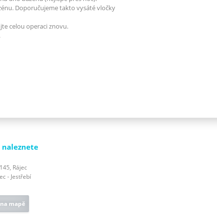
azénu. Doporučujeme takto vysáté vločky
te celou operaci znovu.
.
 naleznete
 145, Rájec
c - Jestřebí
 na mapě