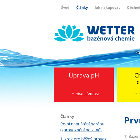
Úvod
Články
Jak nakupovat
Obchod
Wetter bazénová chemie
Reklamační protokol
Úprava pH
C
c
více informací
Články
Prv
První napuštění bazénu
(zprovoznění po zimě)
1) Bazén
1. krok pro běžný provoz