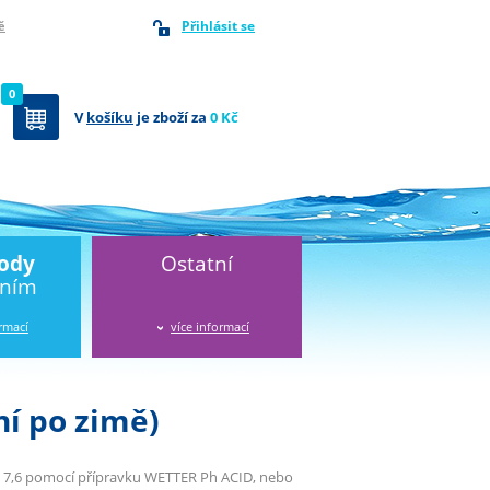
Přihlásit se
ě
0
V
košíku
je zboží za
0 Kč
vody
Ostatní
áním
ormací
více informací
í po zimě)
– 7,6 pomocí přípravku WETTER Ph ACID, nebo