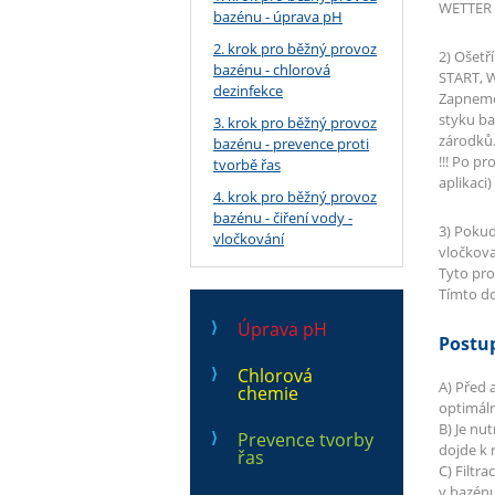
WETTER 
bazénu - úprava pH
2. krok pro běžný provoz
2) Ošet
bazénu - chlorová
START, 
dezinfekce
Zapneme 
styku ba
3. krok pro běžný provoz
zárodků.
bazénu - prevence proti
!!! Po p
tvorbě řas
aplikaci
4. krok pro běžný provoz
bazénu - čiření vody -
3) Pokud
vločkování
vločkova
Tyto pros
Tímto do
Úprava pH
Postup
Chlorová
A) Před 
chemie
optimáln
B) Je nu
Prevence tvorby
dojde k 
řas
C) Filtr
v bazénu