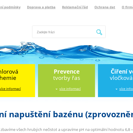
ní podmínky
Doprava a platba
Reklamační řád
Ochrana dat
O firm
Hledat
hlorová
Prevence
Čiření 
hemie
tvorby řas
vločkov
více informací
více informací
více inf
ní napuštění bazénu (zprovozněn
 zbavíme všech hrubých nečistot a upravíme pH na optimální hodnotu 6,8 