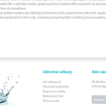
něte filtr a začněte vločky výsávat pomocí bazénového vysavače ze dna b
římo do kanalizace.
ve Vašem bazénu by měla být průzračná a čirá, pokud tomu tak není, opakuj
ení průzračné a čiré vody, můžete postupně přejít na běžný provoz bazénu
Užitečné odkazy
Kde nás
Jak nakupovat
Ol. Blažka
679 02 Ráje
Obchodní podmínky
Doprava a platba
Reklamační řád
Zobrazit
Ochrana dat