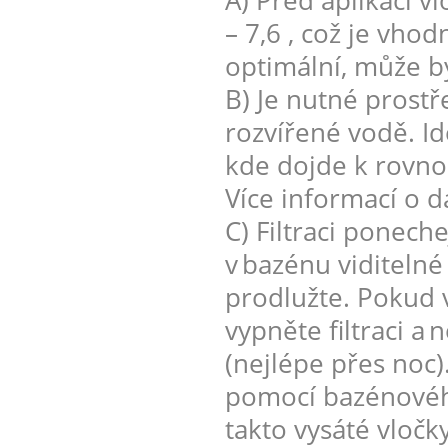
A) Před aplikací v
– 7,6 , což je vh
optimální, může b
B) Je nutné prostř
rozvířené vodě. Id
kde dojde k rovno
Více informací o d
C) Filtraci ponech
v bazénu viditelné
prodlužte. Pokud 
vypněte filtraci a
(nejlépe přes noc)
pomocí bazénovéh
takto vysáté vločk