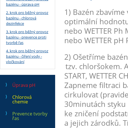
bazénu - úprava pH
1) Bazén zbavíme 
2. krok pro běžný provoz
bazénu - chlorová
optimální hodnotu
dezinfekce
nebo WETTER Ph M
3. krok pro běžný provoz
bazénu - prevence proti
nebo WETTER pH P
tvorbě řas
4. krok pro běžný provoz
2) Ošetříme bazé
bazénu - čiření vody -
vločkování
tzv. chloršokem.
START, WETTER CH
Zapneme filtraci 
Úprava pH
cirkulovat (pravid
Chlorová
chemie
30minutách styku 
ke zničení podst
Prevence tvorby
řas
a jejich zárodků. 