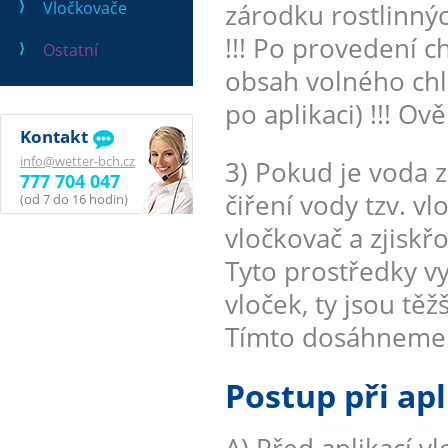
Vločkovače
zárodku rostlinnýc
!!! Po provedení 
Ostatní
obsah volného chl
po aplikaci) !!! O
Kontakt
info@wetter-bch.cz
3) Pokud je voda z
777 704 047
čiření vody tzv. 
(od 7 do 16 hodin)
vločkovač a zjiskř
Tyto prostředky vy
vloček, ty jsou těž
Tímto dosáhneme k
Postup při apl