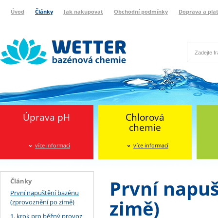
Úvod
Články
Jak nakupovat
Obchodní podmínky
Doprava a pla
Wetter bazénová chemie
Reklamační protokol
Úprava pH
Chlorová
chemie
více informací
více informací
První napuš
Články
První napuštění bazénu
zimě)
(zprovoznění po zimě)
1. krok pro běžný provoz