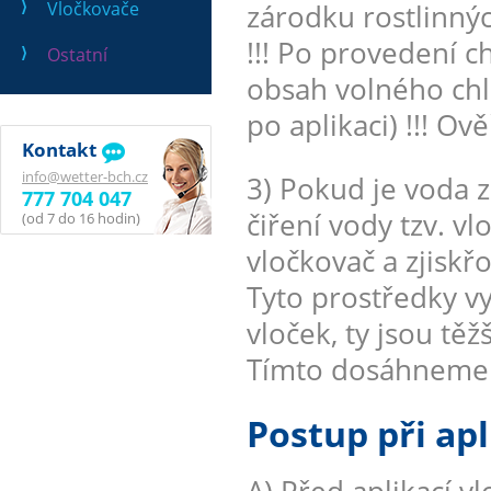
Vločkovače
zárodku rostlinnýc
!!! Po provedení 
Ostatní
obsah volného chl
po aplikaci) !!! O
Kontakt
info@wetter-bch.cz
3) Pokud je voda z
777 704 047
čiření vody tzv. 
(od 7 do 16 hodin)
vločkovač a zjiskř
Tyto prostředky vy
vloček, ty jsou těž
Tímto dosáhneme k
Postup při apl