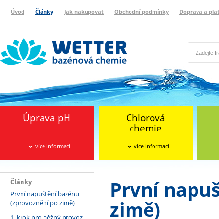
Úvod
Články
Jak nakupovat
Obchodní podmínky
Doprava a pla
Wetter bazénová chemie
Reklamační protokol
Úprava pH
Chlorová
chemie
více informací
více informací
První napuš
Články
První napuštění bazénu
zimě)
(zprovoznění po zimě)
1. krok pro běžný provoz