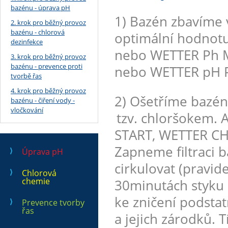
bazénu - úprava pH
1) Bazén zbavíme 
2. krok pro běžný provoz
bazénu - chlorová
optimální hodnotu
dezinfekce
nebo WETTER Ph M
3. krok pro běžný provoz
bazénu - prevence proti
nebo WETTER pH P
tvorbě řas
4. krok pro běžný provoz
2) Ošetříme bazé
bazénu - čiření vody -
vločkování
tzv. chloršokem.
START, WETTER CH
Zapneme filtraci 
Úprava pH
cirkulovat (pravid
Chlorová
chemie
30minutách styku 
ke zničení podst
Prevence tvorby
řas
a jejich zárodků. 