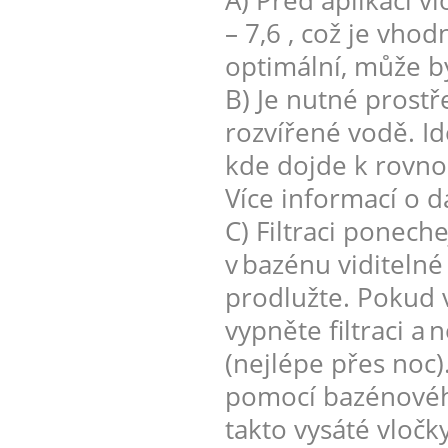
A) Před aplikací v
– 7,6 , což je vh
optimální, může b
B) Je nutné prostř
rozvířené vodě. Id
kde dojde k rovno
Více informací o d
C) Filtraci ponech
v bazénu viditelné
prodlužte. Pokud 
vypněte filtraci a
(nejlépe přes noc)
pomocí bazénovéh
takto vysáté vločk