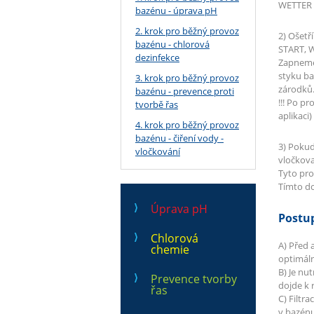
WETTER 
bazénu - úprava pH
2. krok pro běžný provoz
2) Ošet
bazénu - chlorová
START, 
dezinfekce
Zapneme 
styku ba
3. krok pro běžný provoz
zárodků.
bazénu - prevence proti
!!! Po p
tvorbě řas
aplikaci
4. krok pro běžný provoz
bazénu - čiření vody -
3) Pokud
vločkování
vločkova
Tyto pros
Tímto do
Úprava pH
Postup
Chlorová
A) Před 
chemie
optimáln
B) Je nu
Prevence tvorby
dojde k 
řas
C) Filtr
v bazénu