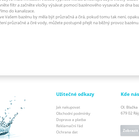
něte filtr a začněte vločky výsávat pomocí bazénového vysavače ze dna b
římo do kanalizace.
ve Vašem bazénu by měla být průzračná a čirá, pokud tomu tak není, opakuj
ení průzračné a čiré vody, můžete postupně přejít na běžný provoz bazénu
Užitečné odkazy
Kde nás
Jak nakupovat
Ol. Blažka
679 02 Ráje
Obchodní podmínky
Doprava a platba
Reklamační řád
Zobrazit
Ochrana dat