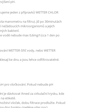
výšení pH.
ikujeme jeden z přípravků WETTER CHLOR
ola manometru na filtru). Již po 30minutách
í nežádoucích mikroorganismů a jejich
ných bakterií.
ve vodě nebude max 0,6mg/l (cca 1 den po
očkování WETTER čiřič vody, nebo WETTER
klesají ke dnu a jsou lehce odfiltrovatelné.
né pH pro vločkování. Pokud nebude pH
lní je dávkovat ihned za cirkulační trysku, kde
na etiketě.
množství vloček, dobu filtrace prodlužte. Pokud
 na dno bazénu (nejlépe přes noc).