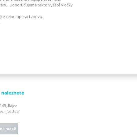
azénu. Doporučujeme takto vysáté vločky
te celou operaci znovu.
.
 naleznete
 145, Rájec
c - Jestřebí
 na mapě