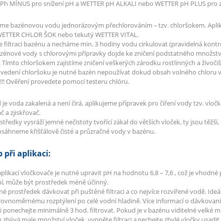
Ph MÍNUS pro snížení pH a WETTER pH ALKALI nebo WETTER pH PLUS pro z
říme bazénovou vodu jednorázovým přechlorováním – tzv. chloršokem. Apl
WETTER CHLOR ŠOK nebo tekutý WETTER VITAL.
filtraci bazénu a necháme min. 3 hodiny vodu cirkulovat (pravidelná kontr
zénové vody s chlorovými přípravky dojde ke zničení podstatného množstv
 Tímto chloršokem zajistíme zničení veškerých zárodku rostlinných a živočiš
rovedení chloršoku je nutné bazén nepoužívat dokud obsah volného chloru 
) !!! Ověření provedete pomocí testeru chlóru.
 je voda zakalená a není čirá, aplikujeme přípravek pro čiření vody tzv. vl
č a zjiskřovač.
tředky vysráží jemné nečistoty tvořící zákal do větších vloček, ty jsou těžší, 
sáhneme křišťálově čisté a průzračné vody v bazénu.
 při aplikaci:
aplikací vločkovače je nutné upravit pH na hodnotu 6,8 – 7,6 , což je vhod
í, může být prostředek méně účinný.
tné prostředek dávkovat při puštěné filtraci a co nejvíce rozvířené vodě. Ideá
rovnoměrnému rozptýlení po celé vodní hladině. Více informací o dávkovaní 
aci ponechejte minimálně 3 hod. filtrovat. Pokud je v bazénu viditelné velké 
 zbývá male množství vloček, vypněte filtraci a nechejte zbylé vločky usadit