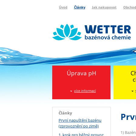
Úvod
Články
Jak nakupovat
Obchod
Wetter bazénová chemie
Reklamační protokol
Úprava pH
C
c
více informací
Články
Prv
První napuštění bazénu
(zprovoznění po zimě)
1) Bazén
1. krok pro běžný provoz