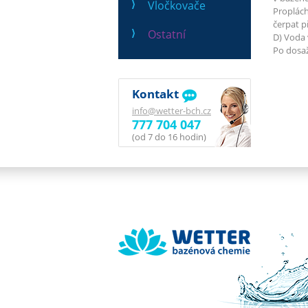
Vločkovače
Proplách
čerpat p
Ostatní
D) Voda 
Po dosaž
Kontakt
info@wetter-bch.cz
777 704 047
(od 7 do 16 hodin)
Wetter