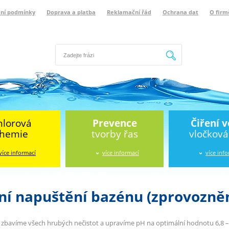
ní podmínky
Doprava a platba
Reklamační řád
Ochrana dat
O firm
Hledat
hlorová
Prevence
Čiření 
hemie
tvorby řas
vločkov
více informací
více informací
více inf
ní napuštění bazénu (zprovozněn
 zbavíme všech hrubých nečistot a upravíme pH na optimální hodnotu 6,8 