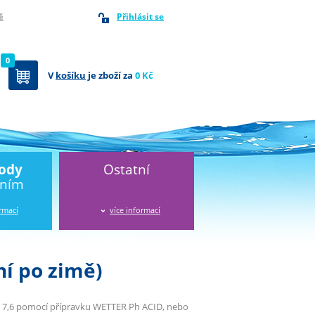
Přihlásit se
ě
0
V
košíku
je zboží za
0 Kč
vody
Ostatní
áním
ormací
více informací
í po zimě)
– 7,6 pomocí přípravku WETTER Ph ACID, nebo