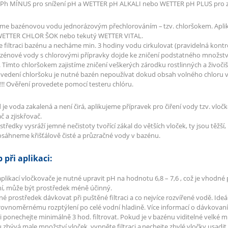
Ph MÍNUS pro snížení pH a WETTER pH ALKALI nebo WETTER pH PLUS pro z
říme bazénovou vodu jednorázovým přechlorováním – tzv. chloršokem. Apl
WETTER CHLOR ŠOK nebo tekutý WETTER VITAL.
filtraci bazénu a necháme min. 3 hodiny vodu cirkulovat (pravidelná kontr
zénové vody s chlorovými přípravky dojde ke zničení podstatného množstv
 Tímto chloršokem zajistíme zničení veškerých zárodku rostlinných a živočiš
rovedení chloršoku je nutné bazén nepoužívat dokud obsah volného chloru 
) !!! Ověření provedete pomocí testeru chlóru.
 je voda zakalená a není čirá, aplikujeme přípravek pro čiření vody tzv. vl
č a zjiskřovač.
tředky vysráží jemné nečistoty tvořící zákal do větších vloček, ty jsou těžší, 
sáhneme křišťálově čisté a průzračné vody v bazénu.
 při aplikaci:
aplikací vločkovače je nutné upravit pH na hodnotu 6,8 – 7,6 , což je vhod
í, může být prostředek méně účinný.
tné prostředek dávkovat při puštěné filtraci a co nejvíce rozvířené vodě. Ideá
rovnoměrnému rozptýlení po celé vodní hladině. Více informací o dávkovaní 
aci ponechejte minimálně 3 hod. filtrovat. Pokud je v bazénu viditelné velké 
 zbývá male množství vloček, vypněte filtraci a nechejte zbylé vločky usadit