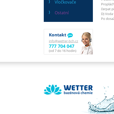
Vločkovače
Proplách
čerpat p
Ostatní
D) Voda 
Po dosaž
Kontakt
info@wetter-bch.cz
777 704 047
(od 7 do 16 hodin)
Wetter