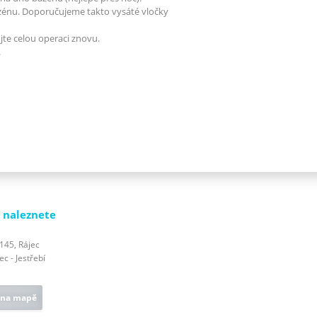
azénu. Doporučujeme takto vysáté vločky
te celou operaci znovu.
.
 naleznete
 145, Rájec
c - Jestřebí
 na mapě