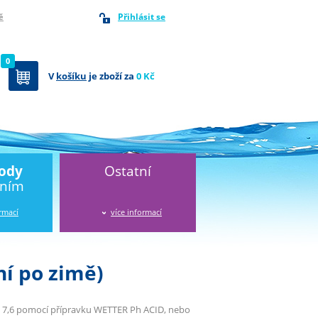
Přihlásit se
ě
0
V
košíku
je zboží za
0 Kč
vody
Ostatní
áním
ormací
více informací
í po zimě)
– 7,6 pomocí přípravku WETTER Ph ACID, nebo