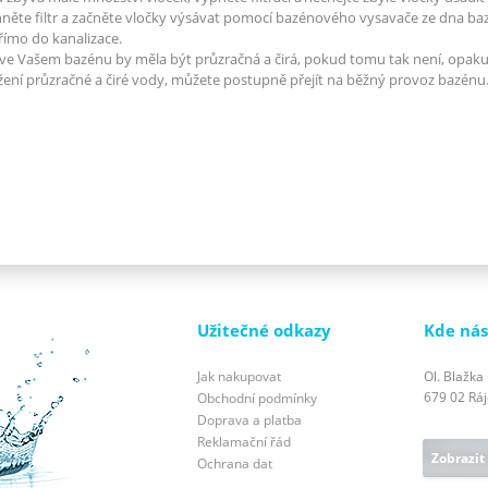
něte filtr a začněte vločky výsávat pomocí bazénového vysavače ze dna b
římo do kanalizace.
ve Vašem bazénu by měla být průzračná a čirá, pokud tomu tak není, opakuj
ení průzračné a čiré vody, můžete postupně přejít na běžný provoz bazénu
Užitečné odkazy
Kde nás
Jak nakupovat
Ol. Blažka
679 02 Ráje
Obchodní podmínky
Doprava a platba
Reklamační řád
Zobrazit
Ochrana dat