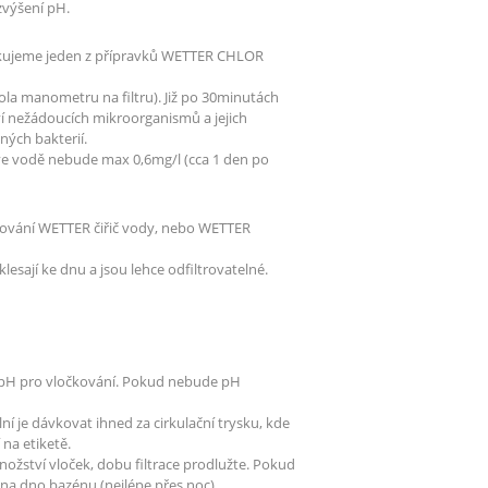
výšení pH.
ikujeme jeden z přípravků WETTER CHLOR
ola manometru na filtru). Již po 30minutách
í nežádoucích mikroorganismů a jejich
ných bakterií.
ve vodě nebude max 0,6mg/l (cca 1 den po
očkování WETTER čiřič vody, nebo WETTER
klesají ke dnu a jsou lehce odfiltrovatelné.
né pH pro vločkování. Pokud nebude pH
lní je dávkovat ihned za cirkulační trysku, kde
na etiketě.
množství vloček, dobu filtrace prodlužte. Pokud
 na dno bazénu (nejlépe přes noc).