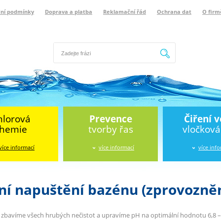
ní podmínky
Doprava a platba
Reklamační řád
Ochrana dat
O firm
Hledat
hlorová
Prevence
Čiření 
hemie
tvorby řas
vločkov
více informací
více informací
více inf
ní napuštění bazénu (zprovozněn
 zbavíme všech hrubých nečistot a upravíme pH na optimální hodnotu 6,8 