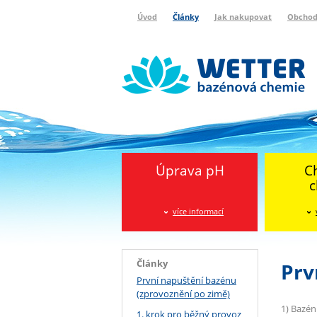
Úvod
Články
Jak nakupovat
Obchod
Wetter bazénová chemie
Reklamační protokol
Úprava pH
C
c
více informací
Články
Prv
První napuštění bazénu
(zprovoznění po zimě)
1) Bazén
1. krok pro běžný provoz