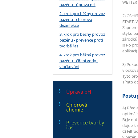
WETTER 
bazénu - úprava pH
2. krok pro běžný provoz
2) Ošet
bazénu - chlorová
START, 
dezinfekce
Zapneme 
styku ba
3. krok pro běžný provoz
zárodků.
bazénu - prevence proti
!!! Po p
tvorbě řas
aplikaci
4. krok pro běžný provoz
bazénu - čiření vody -
3) Pokud
vločkování
vločkova
Tyto pros
Tímto do
Úprava pH
Postup
Chlorová
A) Před 
chemie
optimáln
B) Je nu
Prevence tvorby
dojde k 
řas
C) Filtr
v bazénu