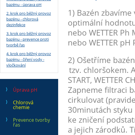
bazénu - úprava pH
1) Bazén zbavíme 
2. krok pro běžný provoz
bazénu - chlorová
optimální hodnotu
dezinfekce
nebo WETTER Ph M
3. krok pro běžný provoz
bazénu - prevence proti
nebo WETTER pH P
tvorbě řas
4. krok pro běžný provoz
2) Ošetříme bazé
bazénu - čiření vody -
vločkování
tzv. chloršokem.
START, WETTER CH
Zapneme filtraci 
Úprava pH
cirkulovat (pravid
Chlorová
chemie
30minutách styku 
ke zničení podst
Prevence tvorby
řas
a jejich zárodků. 