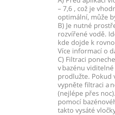
A) Před aplikací v
– 7,6 , což je vh
optimální, může b
B) Je nutné prostř
rozvířené vodě. Id
kde dojde k rovno
Více informací o d
C) Filtraci ponech
v bazénu viditelné
prodlužte. Pokud 
vypněte filtraci a
(nejlépe přes noc)
pomocí bazénovéh
takto vysáté vločk