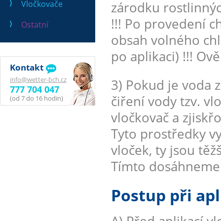
Vločkovače
zárodku rostlinnýc
!!! Po provedení 
Ostatní
obsah volného chl
po aplikaci) !!! O
Kontakt
info@wetter-bch.cz
3) Pokud je voda z
777 704 047
čiření vody tzv. 
(od 7 do 16 hodin)
vločkovač a zjiskř
Tyto prostředky vy
vloček, ty jsou těž
Tímto dosáhneme k
Postup při apl