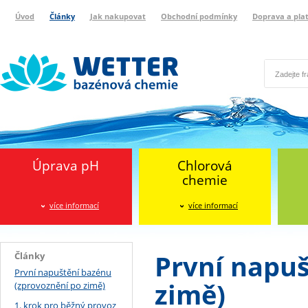
Úvod
Články
Jak nakupovat
Obchodní podmínky
Doprava a pla
Wetter bazénová chemie
Reklamační protokol
Úprava pH
Chlorová
chemie
více informací
více informací
První napuš
Články
První napuštění bazénu
zimě)
(zprovoznění po zimě)
1. krok pro běžný provoz