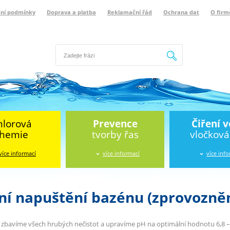
ní podmínky
Doprava a platba
Reklamační řád
Ochrana dat
O firm
Hledat
hlorová
Prevence
Čiření 
hemie
tvorby řas
vločkov
více informací
více informací
více inf
ní napuštění bazénu (zprovozněn
 zbavíme všech hrubých nečistot a upravíme pH na optimální hodnotu 6,8 