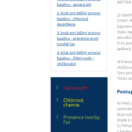
WETTER 
bazénu - úprava pH
2. krok pro běžný provoz
2) Ošet
bazénu - chlorová
START, 
dezinfekce
Zapneme 
styku ba
3. krok pro běžný provoz
zárodků.
bazénu - prevence proti
!!! Po p
tvorbě řas
aplikaci
4. krok pro běžný provoz
bazénu - čiření vody -
3) Pokud
vločkování
vločkova
Tyto pros
Tímto do
Úprava pH
Postup
Chlorová
A) Před 
chemie
optimáln
B) Je nu
Prevence tvorby
dojde k 
řas
C) Filtr
v bazénu