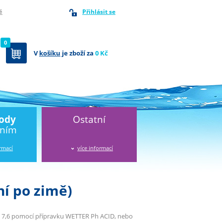
Přihlásit se
ě
0
V
košíku
je zboží za
0 Kč
vody
Ostatní
áním
ormací
více informací
í po zimě)
– 7,6 pomocí přípravku WETTER Ph ACID, nebo