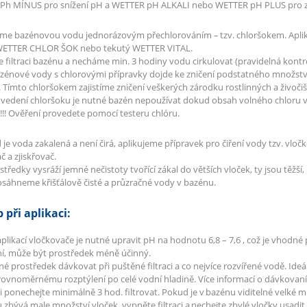
Ph MÍNUS pro snížení pH a WETTER pH ALKALI nebo WETTER pH PLUS pro z
říme bazénovou vodu jednorázovým přechlorováním – tzv. chloršokem. Apl
WETTER CHLOR ŠOK nebo tekutý WETTER VITAL.
filtraci bazénu a necháme min. 3 hodiny vodu cirkulovat (pravidelná kontr
zénové vody s chlorovými přípravky dojde ke zničení podstatného množstv
 Tímto chloršokem zajistíme zničení veškerých zárodku rostlinných a živočiš
rovedení chloršoku je nutné bazén nepoužívat dokud obsah volného chloru 
) !!! Ověření provedete pomocí testeru chlóru.
 je voda zakalená a není čirá, aplikujeme přípravek pro čiření vody tzv. vl
č a zjiskřovač.
tředky vysráží jemné nečistoty tvořící zákal do větších vloček, ty jsou těžší, 
sáhneme křišťálově čisté a průzračné vody v bazénu.
 při aplikaci:
aplikací vločkovače je nutné upravit pH na hodnotu 6,8 – 7,6 , což je vhod
í, může být prostředek méně účinný.
tné prostředek dávkovat při puštěné filtraci a co nejvíce rozvířené vodě. Ideá
rovnoměrnému rozptýlení po celé vodní hladině. Více informací o dávkovaní 
aci ponechejte minimálně 3 hod. filtrovat. Pokud je v bazénu viditelné velké 
 zbývá male množství vloček, vypněte filtraci a nechejte zbylé vločky usadit