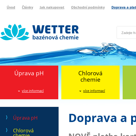
Úvod
Články
Jak nakupovat
Obchodní podmínky
Doprava a pla
Wetter bazénová chemie
Reklamační protokol
Úprava pH
Chlorová
chemie
více informací
více informací
Doprava a 
Úprava pH
Chlorová
chemie