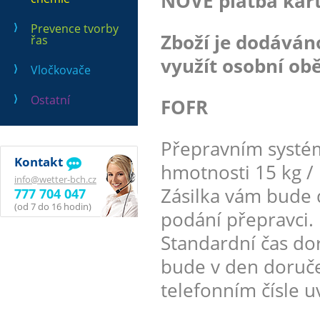
NOVĚ platba kart
Prevence tvorby
Zboží je dodává
řas
využít osobní obě
Vločkovače
Ostatní
FOFR
Přepravním systé
Kontakt
hmotnosti 15 kg / 
info@wetter-bch.cz
Zásilka vám bude 
777 704 047
(od 7 do 16 hodin)
podání přepravci.
Standardní čas dor
bude v den doruče
telefonním čísle 