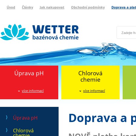
Úvod
Články
Jak nakupovat
Obchodní podmínky
Doprava a pla
Wetter bazénová chemie
Reklamační protokol
Úprava pH
Chlorová
chemie
více informací
více informací
Doprava a 
Úprava pH
Chlorová
chemie