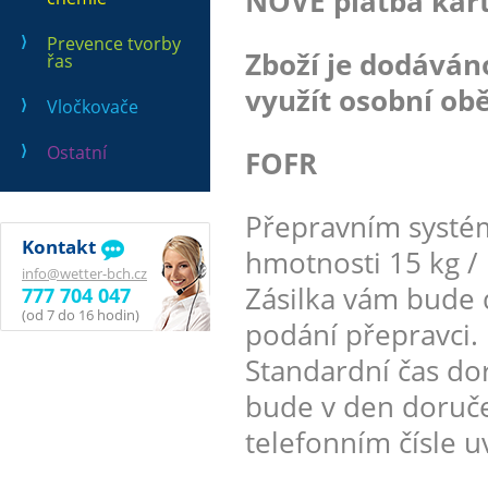
NOVĚ platba kart
Prevence tvorby
Zboží je dodává
řas
využít osobní obě
Vločkovače
Ostatní
FOFR
Přepravním systé
Kontakt
hmotnosti 15 kg / 
info@wetter-bch.cz
Zásilka vám bude 
777 704 047
(od 7 do 16 hodin)
podání přepravci.
Standardní čas dor
bude v den doruče
telefonním čísle 