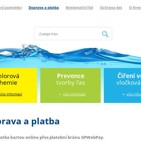
ní podmínky
Doprava a platba
Reklamační řád
Ochrana dat
O firm
Hledat
hlorová
Prevence
Čiření 
hemie
tvorby řas
vločkov
více informací
více informací
více inf
rava a platba
atba kartou online přes platební bránu GPWebPay.