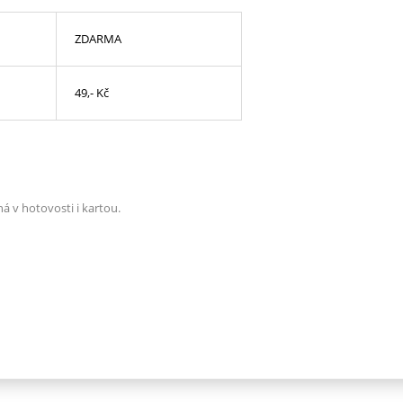
ZDARMA
49,- Kč
á v hotovosti i kartou.