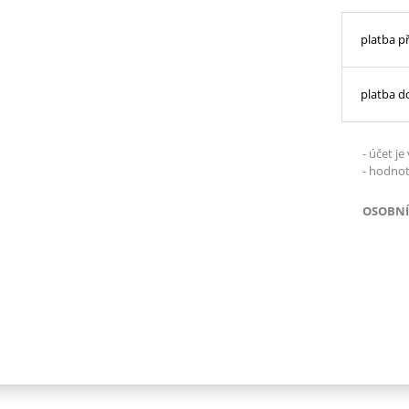
platba 
platba d
- účet j
- hodnot
OSOBNÍ