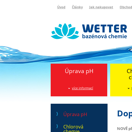
Úvod
Články
Jak nakupovat
Obchod
Wetter bazénová chemie
Reklamační protokol
Úprava pH
C
c
více informací
Dop
Úprava pH
Chlorová
NOVĚ pl
chemie