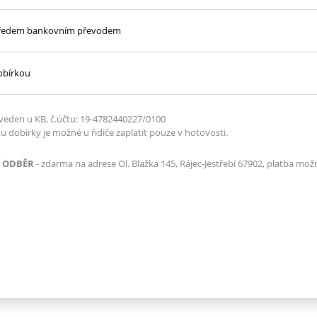
předem bankovním převodem
obírkou
e veden u KB, č.účtu: 19-4782440227/0100
u dobírky je možné u řidiče zaplatit pouze v hotovosti.
 ODBĚR
- zdarma na adrese Ol. Blažka 145, Rájec-Jestřebí 67902, platba možn