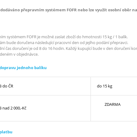
e dodáváno přepravním systémem FOFR nebo lze využít osobní oběr na 
ím systémem FOFR je možné zaslat zboží do hmotnosti 15 kg / 1 balík.
vám bude doručena následující pracovní den od jejího podání přepravci.
ní čas doručení je od 8 do 16 hodin. Každý kupující bude v den doručení k
edeném v objednávce.
 dopravu jednoho balíku
é do ČR
do 15 kg
ZDARMA
 nad 2 000,-Kč
 platbu