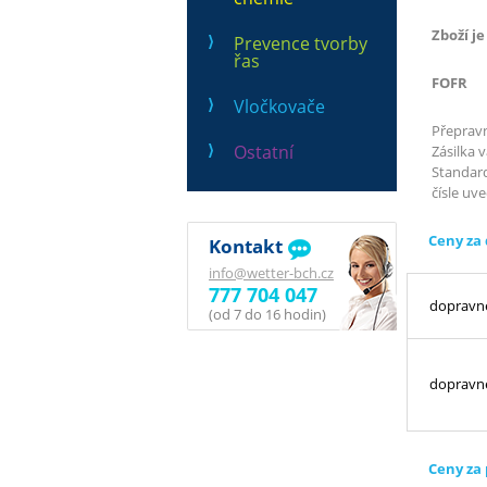
Zboží j
Prevence tvorby
řas
FOFR
Vločkovače
Přepravn
Ostatní
Zásilka 
Standard
čísle uv
Ceny za
Kontakt
info@wetter-bch.cz
777 704 047
dopravn
(od 7 do 16 hodin)
dopravné
Ceny za