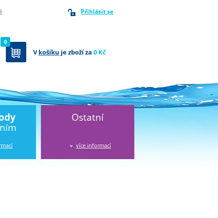
Přihlásit se
ě
0
V
košíku
je zboží za
0 Kč
vody
Ostatní
áním
ormací
více informací