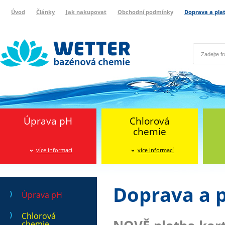
Úvod
Články
Jak nakupovat
Obchodní podmínky
Doprava a pla
Wetter bazénová chemie
Reklamační protokol
Úprava pH
Chlorová
chemie
více informací
více informací
Doprava a 
Úprava pH
Chlorová
chemie