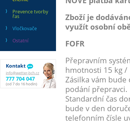
NOVĚ platba kart
Prevence tvorby
Zboží je dodává
řas
využít osobní obě
Vločkovače
Ostatní
FOFR
Přepravním systé
Kontakt
hmotnosti 15 kg / 
info@wetter-bch.cz
Zásilka vám bude 
777 704 047
(od 7 do 16 hodin)
podání přepravci.
Standardní čas dor
bude v den doruče
telefonním čísle 