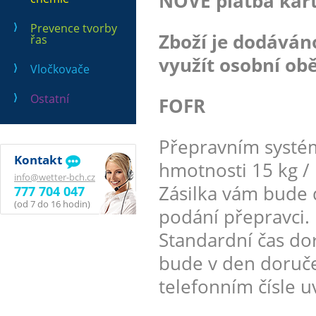
NOVĚ platba kart
Prevence tvorby
Zboží je dodává
řas
využít osobní obě
Vločkovače
Ostatní
FOFR
Přepravním systé
Kontakt
hmotnosti 15 kg / 
info@wetter-bch.cz
Zásilka vám bude 
777 704 047
(od 7 do 16 hodin)
podání přepravci.
Standardní čas dor
bude v den doruče
telefonním čísle 