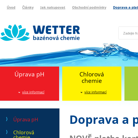
Úvod
Články
Jak nakupovat
Obchodní podmínky
Doprava a pla
Wetter bazénová chemie
Reklamační protokol
Úprava pH
Chlorová
chemie
více informací
více informací
Doprava a 
Úprava pH
Chlorová
chemie