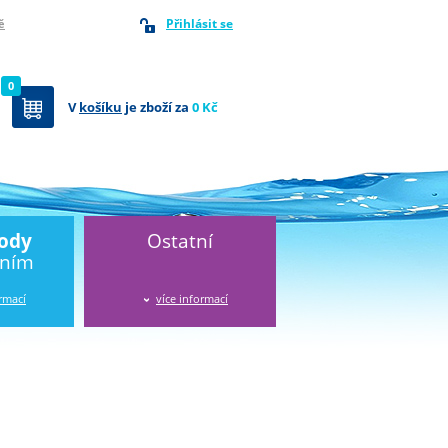
Přihlásit se
ě
0
V
košíku
je zboží za
0 Kč
vody
Ostatní
áním
ormací
více informací