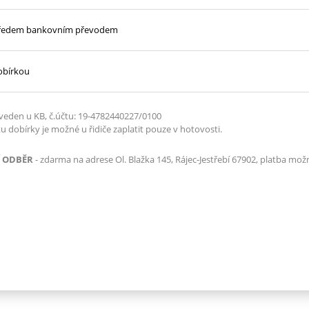
předem bankovním převodem
obírkou
e veden u KB, č.účtu: 19-4782440227/0100
u dobírky je možné u řidiče zaplatit pouze v hotovosti.
 ODBĚR
- zdarma na adrese Ol. Blažka 145, Rájec-Jestřebí 67902, platba možn