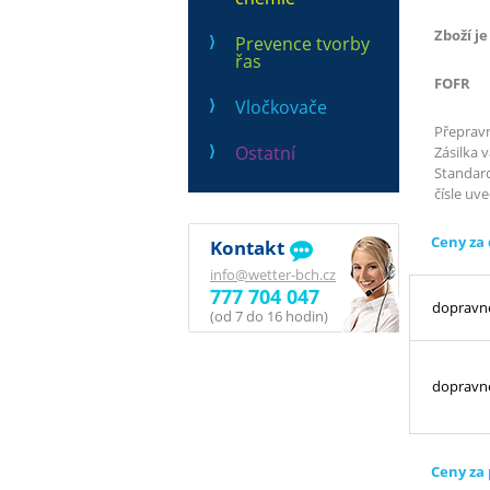
Zboží j
Prevence tvorby
řas
FOFR
Vločkovače
Přepravn
Ostatní
Zásilka 
Standard
čísle uv
Ceny za
Kontakt
info@wetter-bch.cz
777 704 047
dopravn
(od 7 do 16 hodin)
dopravné
Ceny za