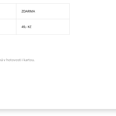
ZDARMA
49,- Kč
á v hotovosti i kartou.