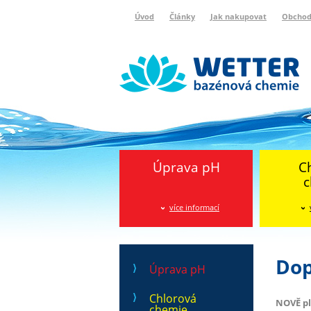
Úvod
Články
Jak nakupovat
Obchod
Wetter bazénová chemie
Reklamační protokol
Úprava pH
C
c
více informací
Dop
Úprava pH
Chlorová
NOVĚ pl
chemie