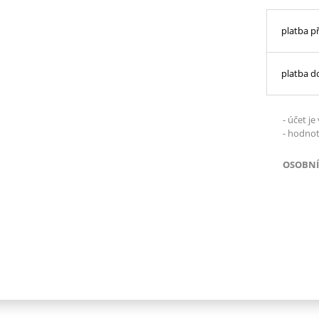
platba 
platba d
- účet j
- hodnot
OSOBNÍ