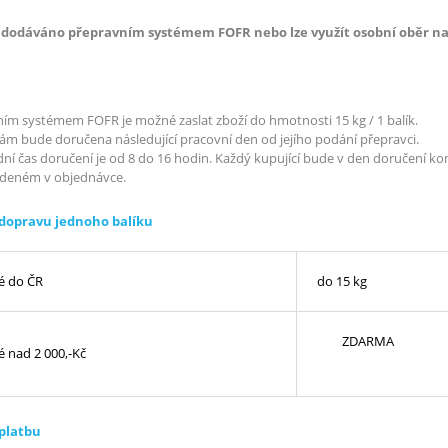
e dodáváno přepravním systémem FOFR nebo lze využít osobní oběr na 
ím systémem FOFR je možné zaslat zboží do hmotnosti 15 kg / 1 balík.
vám bude doručena následující pracovní den od jejího podání přepravci.
ní čas doručení je od 8 do 16 hodin. Každý kupující bude v den doručení k
edeném v objednávce.
 dopravu jednoho balíku
é do ČR
do 15 kg
ZDARMA
 nad 2 000,-Kč
 platbu