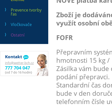
NOVĚ platba kart
Prevence tvorby
Zboží je dodává
řas
využít osobní obě
Vločkovače
Ostatní
FOFR
Přepravním systé
Kontakt
hmotnosti 15 kg / 
info@wetter-bch.cz
Zásilka vám bude 
777 704 047
(od 7 do 16 hodin)
podání přepravci.
Standardní čas dor
bude v den doruče
telefonním čísle 