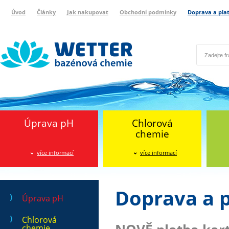
Úvod
Články
Jak nakupovat
Obchodní podmínky
Doprava a pla
Wetter bazénová chemie
Reklamační protokol
Úprava pH
Chlorová
chemie
více informací
více informací
Doprava a 
Úprava pH
Chlorová
chemie