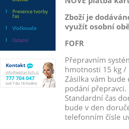
NOVĚ platba kart
Prevence tvorby
Zboží je dodává
řas
využít osobní obě
Vločkovače
Ostatní
FOFR
Přepravním systé
Kontakt
hmotnosti 15 kg / 
info@wetter-bch.cz
Zásilka vám bude 
777 704 047
(od 7 do 16 hodin)
podání přepravci.
Standardní čas dor
bude v den doruče
telefonním čísle 