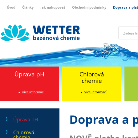
Úvod
Články
Jak nakupovat
Obchodní podmínky
Doprava a pla
Wetter bazénová chemie
Reklamační protokol
Úprava pH
Chlorová
chemie
více informací
více informací
Doprava a 
Úprava pH
Chlorová
chemie