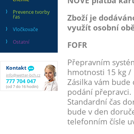
NOVĚ platba kart
Prevence tvorby
Zboží je dodává
řas
využít osobní obě
Vločkovače
Ostatní
FOFR
Přepravním systé
Kontakt
hmotnosti 15 kg / 
info@wetter-bch.cz
Zásilka vám bude 
777 704 047
(od 7 do 16 hodin)
podání přepravci.
Standardní čas dor
bude v den doruče
telefonním čísle 