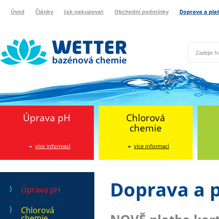
Úvod
Články
Jak nakupovat
Obchodní podmínky
Doprava a pla
Wetter bazénová chemie
Reklamační protokol
Úprava pH
Chlorová
chemie
více informací
více informací
Doprava a 
Úprava pH
Chlorová
chemie