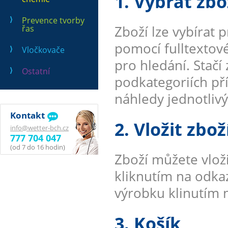
1. Vybrat zbo
Prevence tvorby
Zboží lze vybírat 
řas
pomocí fulltextové
Vločkovače
pro hledání. Stačí
Ostatní
podkategoriích př
náhledy jednotliv
Kontakt
2. Vložit zbo
info@wetter-bch.cz
777 704 047
(od 7 do 16 hodin)
Zboží můžete vlož
kliknutím na odkaz
výrobku klinutím 
3. Košík