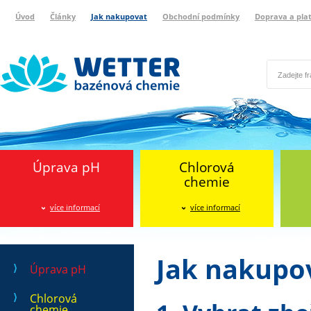
Úvod
Články
Jak nakupovat
Obchodní podmínky
Doprava a pla
Wetter bazénová chemie
Reklamační protokol
Úprava pH
Chlorová
chemie
více informací
více informací
Jak nakupo
Úprava pH
Chlorová
chemie