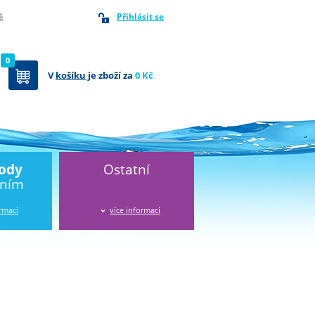
Přihlásit se
ě
0
V
košíku
je zboží za
0 Kč
vody
Ostatní
áním
ormací
více informací