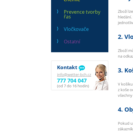
Prevence tvorby
Zboží lz
řas
hledání.
jednotli
Vločkovače
2. Vl
Ostatní
Zboží mů
na odkaz
Kontakt
3. Ko
info@wetter-bch.cz
777 704 047
V košíku
(od 7 do 16 hodin)
z koše o
všechny
4. O
Pokud už
zákazník