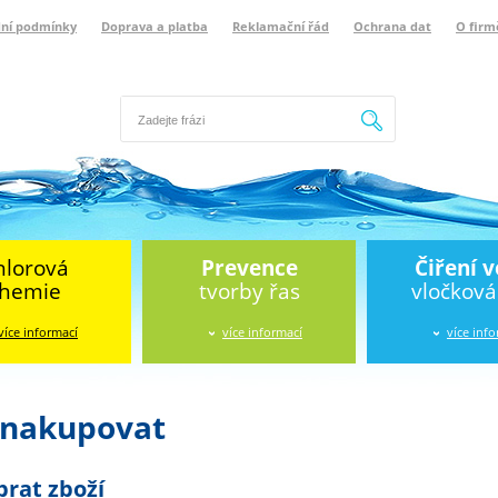
ní podmínky
Doprava a platba
Reklamační řád
Ochrana dat
O firm
Hledat
hlorová
Prevence
Čiření 
hemie
tvorby řas
vločkov
více informací
více informací
více inf
 nakupovat
brat zboží