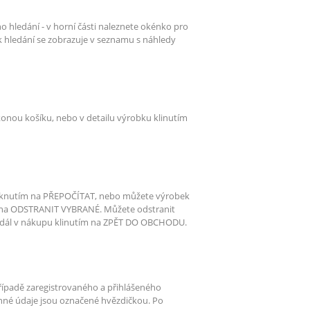
o hledání - v horní části naleznete okénko pro
ek hledání se zobrazuje v seznamu s náhledy
konou košíku, nebo v detailu výrobku klinutím
kliknutím na PŘEPOČÍTAT, nebo můžete výrobek
m na ODSTRANIT VYBRANÉ. Můžete odstranit
 dál v nákupu klinutím na ZPĚT DO OBCHODU.
řípadě zaregistrovaného a přihlášeného
vinné údaje jsou označené hvězdičkou. Po