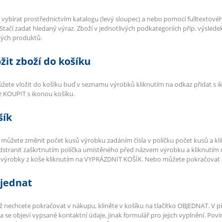
e vybírat prostřednictvím katalogu (levý sloupec) a nebo pomocí fulltextovéh
 Stačí zadat hledaný výraz. Zboží v jednotlivých podkategoriích příp. výsled
vých produktů.
ožit zboží do košíku
žete vložit do košíku buď v seznamu výrobků kliknutím na odkaz přidat s i
 KOUPIT s ikonou košíku.
šík
 můžete změnit počet kusů výrobku zadáním čísla v políčku počet kusů a 
dstranit zaškrtnutím políčka umístěného před názvem výrobku a kliknutí
 výrobky z koše kliknutím na VYPRÁZDNIT KOŠÍK. Nebo můžete pokračovat
bjednat
 nechcete pokračovat v nákupu, kliněte v košíku na tlačítko OBJEDNAT. V p
a se objeví vypsané kontaktní údaje, jinak formulář pro jejich vyplnění. Po