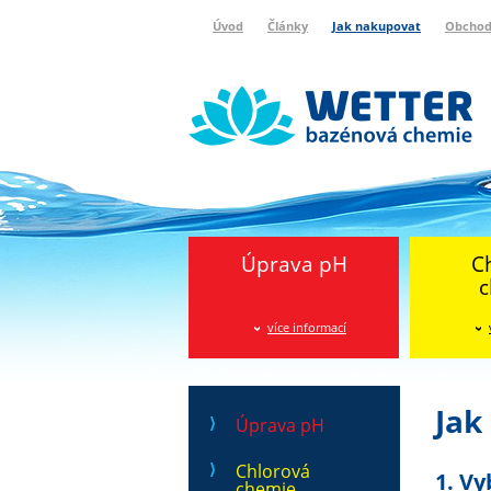
Úvod
Články
Jak nakupovat
Obchod
Wetter bazénová chemie
Reklamační protokol
Úprava pH
C
c
více informací
Jak
Úprava pH
Chlorová
1. Vy
chemie