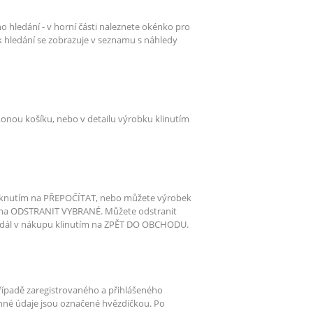
o hledání - v horní části naleznete okénko pro
ek hledání se zobrazuje v seznamu s náhledy
konou košíku, nebo v detailu výrobku klinutím
kliknutím na PŘEPOČÍTAT, nebo můžete výrobek
m na ODSTRANIT VYBRANÉ. Můžete odstranit
 dál v nákupu klinutím na ZPĚT DO OBCHODU.
řípadě zaregistrovaného a přihlášeného
vinné údaje jsou označené hvězdičkou. Po