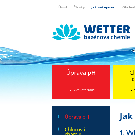
Úvod
Články
Jak nakupovat
Obchod
Wetter bazénová chemie
Reklamační protokol
Úprava pH
C
c
více informací
Jak
Úprava pH
Chlorová
1. Vy
chemie