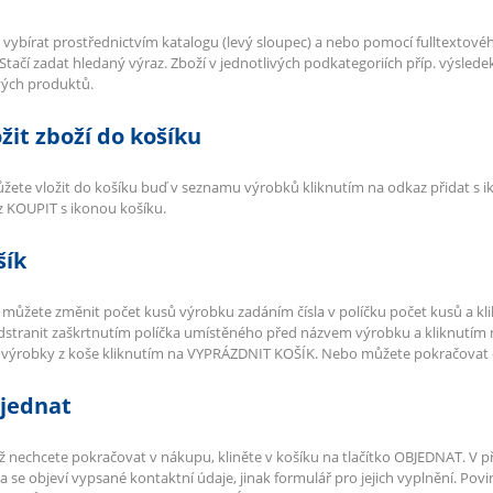
e vybírat prostřednictvím katalogu (levý sloupec) a nebo pomocí fulltextovéh
 Stačí zadat hledaný výraz. Zboží v jednotlivých podkategoriích příp. výsled
vých produktů.
ožit zboží do košíku
žete vložit do košíku buď v seznamu výrobků kliknutím na odkaz přidat s i
 KOUPIT s ikonou košíku.
šík
 můžete změnit počet kusů výrobku zadáním čísla v políčku počet kusů a 
dstranit zaškrtnutím políčka umístěného před názvem výrobku a kliknutí
 výrobky z koše kliknutím na VYPRÁZDNIT KOŠÍK. Nebo můžete pokračovat
bjednat
 nechcete pokračovat v nákupu, kliněte v košíku na tlačítko OBJEDNAT. V p
a se objeví vypsané kontaktní údaje, jinak formulář pro jejich vyplnění. Po