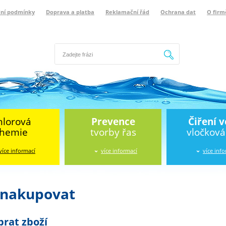
ní podmínky
Doprava a platba
Reklamační řád
Ochrana dat
O firm
Hledat
hlorová
Prevence
Čiření 
hemie
tvorby řas
vločkov
více informací
více informací
více inf
 nakupovat
brat zboží