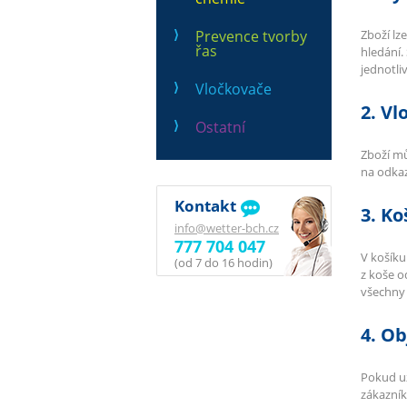
Prevence tvorby
Zboží lz
řas
hledání.
jednotli
Vločkovače
2. Vl
Ostatní
Zboží mů
na odkaz
Kontakt
3. Ko
info@wetter-bch.cz
777 704 047
V košíku
(od 7 do 16 hodin)
z koše o
všechny
4. O
Pokud už
zákazník