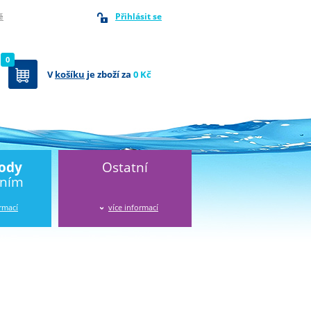
Přihlásit se
ě
0
V
košíku
je zboží za
0 Kč
vody
Ostatní
áním
ormací
více informací