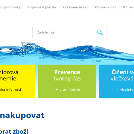
ní podmínky
Doprava a platba
Reklamační řád
Ochrana dat
O firm
Hledat
hlorová
Prevence
Čiření 
hemie
tvorby řas
vločkov
více informací
více informací
více inf
 nakupovat
brat zboží