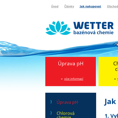
Úvod
Články
Jak nakupovat
Obchod
Wetter bazénová chemie
Reklamační protokol
Úprava pH
C
c
více informací
Jak
Úprava pH
Chlorová
1. Vy
chemie