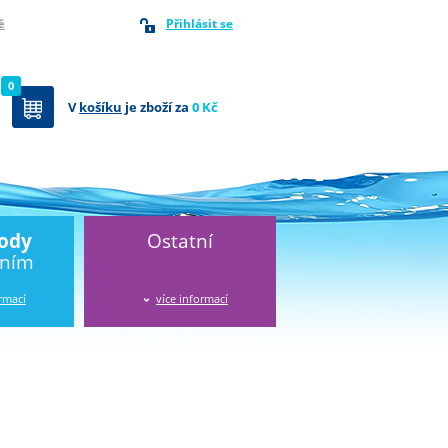
Přihlásit se
ě
0
V
košíku
je zboží za
0 Kč
vody
Ostatní
áním
ormací
více informací