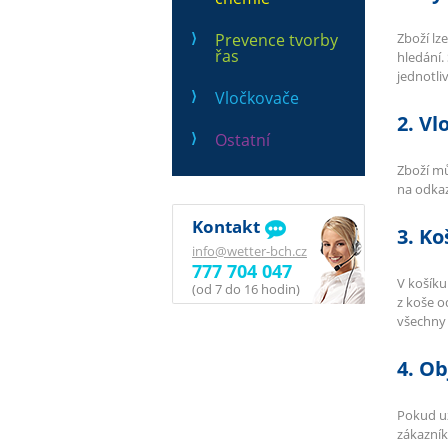
Prevence tvorby
Zboží lz
řas
hledání.
jednotli
Vločkovače
2. Vl
Ostatní
Zboží mů
na odkaz
Kontakt
3. Ko
info@wetter-bch.cz
777 704 047
V košíku
(od 7 do 16 hodin)
z koše o
všechny
4. O
Pokud už
zákazník