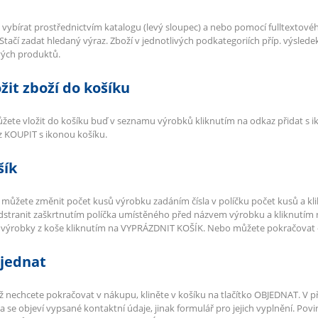
e vybírat prostřednictvím katalogu (levý sloupec) a nebo pomocí fulltextovéh
 Stačí zadat hledaný výraz. Zboží v jednotlivých podkategoriích příp. výsled
vých produktů.
ožit zboží do košíku
žete vložit do košíku buď v seznamu výrobků kliknutím na odkaz přidat s i
 KOUPIT s ikonou košíku.
šík
 můžete změnit počet kusů výrobku zadáním čísla v políčku počet kusů a 
dstranit zaškrtnutím políčka umístěného před názvem výrobku a kliknutí
 výrobky z koše kliknutím na VYPRÁZDNIT KOŠÍK. Nebo můžete pokračovat
bjednat
 nechcete pokračovat v nákupu, kliněte v košíku na tlačítko OBJEDNAT. V p
a se objeví vypsané kontaktní údaje, jinak formulář pro jejich vyplnění. Po