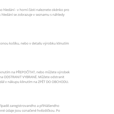
o hledání - v horní části naleznete okénko pro
ek hledání se zobrazuje v seznamu s náhledy
konou košíku, nebo v detailu výrobku klinutím
kliknutím na PŘEPOČÍTAT, nebo můžete výrobek
m na ODSTRANIT VYBRANÉ. Můžete odstranit
 dál v nákupu klinutím na ZPĚT DO OBCHODU.
řípadě zaregistrovaného a přihlášeného
vinné údaje jsou označené hvězdičkou. Po