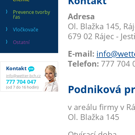
Kontakt
Prevence tvorby
Adresa
řas
Ol. Blažka 145, Rá
Vločkovače
679 02 Rájec - Jest
Ostatní
E-mail:
info@wett
Telefon:
777 704 0
Kontakt
info@wetter-bch.cz
777 704 047
Podniková p
(od 7 do 16 hodin)
v areálu firmy v Ráj
Ol. Blažka 145
Otvírací doba