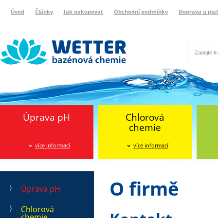
Úvod
Články
Jak nakupovat
Obchodní podmínky
Doprava a pla
Wetter bazénová chemie
Reklamační protokol
Úprava pH
Chlorová
chemie
více informací
více informací
O firmě
Úprava pH
Chlorová
chemie