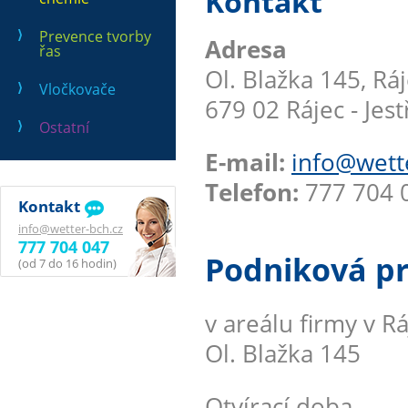
Kontakt
Prevence tvorby
Adresa
řas
Ol. Blažka 145, Rá
Vločkovače
679 02 Rájec - Jest
Ostatní
E-mail:
info@wett
Telefon:
777 704 0
Kontakt
info@wetter-bch.cz
777 704 047
Podniková p
(od 7 do 16 hodin)
v areálu firmy v Ráj
Ol. Blažka 145
Otvírací doba