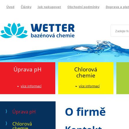
Úvod
Články
Jak nakupovat
Obchodní podmínky
Doprava a pla
Wetter bazénová chemie
Reklamační protokol
Úprava pH
Chlorová
chemie
více informací
více informací
O firmě
Úprava pH
Chlorová
chemie