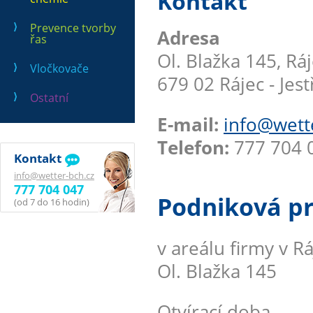
Kontakt
Prevence tvorby
Adresa
řas
Ol. Blažka 145, Rá
Vločkovače
679 02 Rájec - Jest
Ostatní
E-mail:
info@wett
Telefon:
777 704 0
Kontakt
info@wetter-bch.cz
777 704 047
Podniková p
(od 7 do 16 hodin)
v areálu firmy v Ráj
Ol. Blažka 145
Otvírací doba