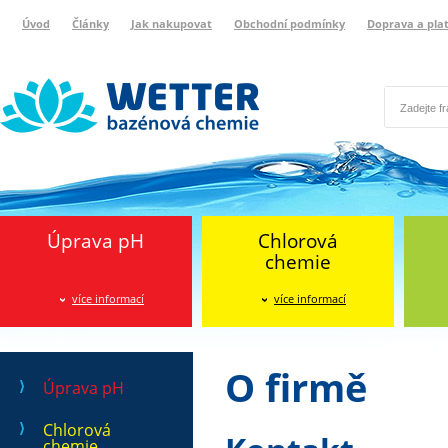
Úvod
Články
Jak nakupovat
Obchodní podmínky
Doprava a pla
Wetter bazénová chemie
Reklamační protokol
Úprava pH
Chlorová
chemie
více informací
více informací
O firmě
Úprava pH
Chlorová
chemie