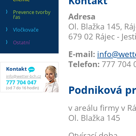
Kontakt
Prevence tvorby
Adresa
řas
Ol. Blažka 145, Rá
Vločkovače
679 02 Rájec - Jest
Ostatní
E-mail:
info@wett
Telefon:
777 704 0
Kontakt
info@wetter-bch.cz
777 704 047
Podniková p
(od 7 do 16 hodin)
v areálu firmy v Ráj
Ol. Blažka 145
Otvírací doba