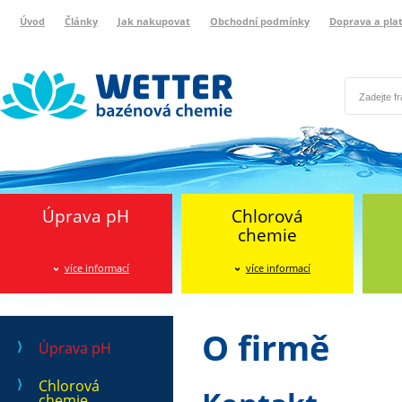
Úvod
Články
Jak nakupovat
Obchodní podmínky
Doprava a pla
Wetter bazénová chemie
Reklamační protokol
Úprava pH
Chlorová
chemie
více informací
více informací
O firmě
Úprava pH
Chlorová
chemie