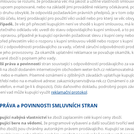
smlouvou se rozumí, že prodávaná věc má jakost a užitné vlastnosti smlo
tupcem popisované, nebo na základě jimi prováděné reklamy očekávané, popř
 druhu obvyklé, že odpovídá požadavkům právních předpisů, je v tom odp
dá účelu, který prodávající pro použití věci uvádí nebo pro který se věc obv
případě,
že věc při převzetí kupujícím není ve shodě s kupní smlouvou, má ku
ytečného odkladu věc uvedl do stavu odpovídajícího kupní smlouvě, a to 
í opravou, případně je kupující oprávněn požadovat slevu z kupní ceny neb
 před převzetím věci o rozporu s kupní smlouvou věděl nebo rozpor s kupní
ící z odpovědnosti prodávajícího za vady, včetně záruční odpovědnosti prodá
e jeho provozovny. Za okamžik uplatnění reklamace se považuje okamžik, kd
ané zboží s popisem jeho vady.
lší práva a povinnosti
stran související s odpovědností prodávajícího za v
li na zboží dodaném internetovým obchodem weter-bch.cz reklamovatelná v
nebo e-mailem. Písemné oznámení o zjištěných závadách uplatňuje kupující na
střebí nebo na e-mailové adrese: zakaznickyservis@via-rek.cz Oznámení o z
telefon, e-mail (je-li k dispozici), číslo daňového dokladu, podrobný popis zá
ní vad může kupující využít
reklamační protokol
.
 PRÁVA a POVINNOSTI SMLUVNÍCH STRAN
pující nabývá vlastnictví
ke zboží zaplacením celé kupní ceny zboží.
upující bere na vědomí,
že programové vybavení a další součásti tvořící we
ho zboží) jsou chráněny autorským právem prodávajícího. Kupující se zava