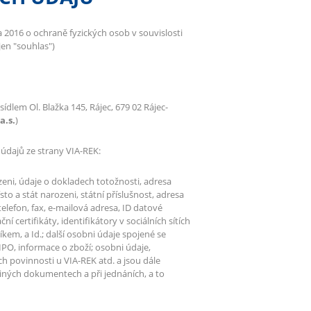
16 o ochraně fyzických osob v souvislosti
jen "souhlas")
 sídlem Ol. Blažka 145, Rájec, 679 02 Rájec-
a.s.
)
údajů ze strany VIA-REK:
zeni, údaje o dokladech totožnosti, adresa
o a stát narozeni, státní příslušnost, adresa
telefon, fax, e-mailová adresa, ID datové
í certifikáty, identifikátory v sociálních sítích
kem, a Id.; další osobni údaje spojené se
IPO, informace o zboží; osobni údaje,
ch povinnosti u VIA-REK atd. a jsou dále
iných dokumentech a při jednáních, a to