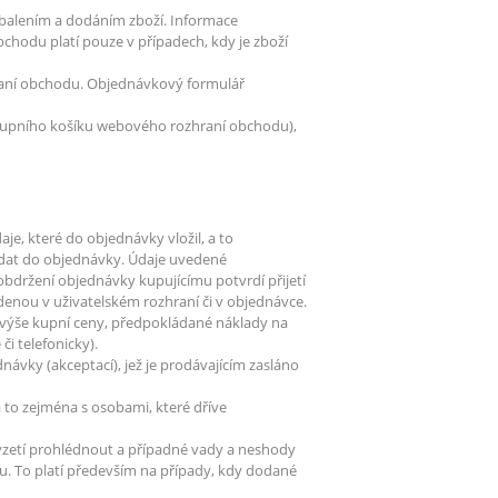
balením a dodáním zboží. Informace
hodu platí pouze v případech, kdy je zboží
raní obchodu. Objednávkový formulář
nákupního košíku webového rozhraní obchodu),
e, které do objednávky vložil, a to
í dat do objednávky. Údaje uvedené
bdržení objednávky kupujícímu potvrdí přijetí
denou v uživatelském rozhraní či v objednávce.
, výše kupní ceny, předpokládané náklady na
i telefonicky).
návky (akceptací), jež je prodávajícím zasláno
a to zejména s osobami, které dříve
řevzetí prohlédnout a případné vady a neshody
. To platí především na případy, kdy dodané