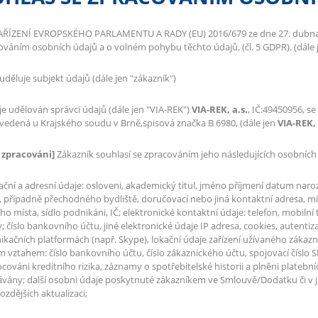
AŘÍZENÍ EVROPSKÉHO PARLAMENTU A RADY (EU) 2016/679 ze dne 27. dubna 20
ováním osobních údajů a o volném pohybu těchto údajů, (čl. 5 GDPR). (dále 
uděluje subjekt údajů (dále jen "zákazník")
je udělován správci údajů (dále jen "VIA-REK")
VIA-REK, a.s.
, IČ:49450956, se
, vedená u Krajského soudu v Brně,spisová značka B 6980, (dále jen
VIA-REK, 
 zpracováni]
Zákazník souhlasí se zpracováním jeho následujících osobních 
kační a adresní údaje: osloveni, akademický titul, jméno příjmení datum naro
, případně přechodného bydliště, doručovací nebo jiná kontaktní adresa, míst
o místa, sídlo podnikáni, IČ; elektronické kontaktní údaje: telefon, mobilní 
 číslo bankovního účtu, jiné elektronické údaje IP adresa, cookies, autentizačn
kačních platformách (např. Skype), lokační údaje zařízení užívaného zákazní
 vztahem: číslo bankovního účtu, číslo zákaznického účtu, spojovací číslo S
ováni kreditního rizika, záznamy o spotřebitelské historii a plněni platební
vány; další osobni údaje poskytnuté zákazníkem ve Smlouvě/Dodatku či v j
ozdějších aktualizaci;