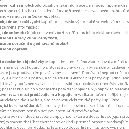
bové rozhraní obchodu
obsahuje také informace o nákladech spojených s 
ech spojených s balením a dodáním zboží uvedené ve webovém rozhraní obc
no v rámci území České republiky.
 objednání zboží
vyplní kupující objednávkový formulář ve webovém rozh
e zejména informace o:
objednaném zboží
(objednávané zboží "vloží" kupující do elektronického 
způsobu úhrady kupní ceny zboží,
způsobu doručení objednávaného zboží
způsobu dopravy.
ed odesláním objednávky
je kupujícímu umožněno zkontrolovat a měnit údaj
dem na možnost kupujícího zjišťovat a opravovat chyby vzniklé při zadáván
ávce jsou prodávajícím považovány za správné. Prodávající neprodleně po o
ky elektronickou poštou, a to na adresu elektronické pošty kupujícího uve
ící je vždy oprávněn v závislosti na charakteru objednávky (množství zboží
 požádat kupujícího o dodatečné potvrzení objednávky (například písemně č
luvní vztah mezi prodávajícím a kupujícím
vzniká doručením přijetí objed
mu elektronickou poštou, a to na adresu elektronické pošty kupujícího.
pující bere na vědomí
, že prodávající není povinen uzavřít kupní smlouvu, 
ným způsobem porušily své povinnosti vůči prodávajícímu.
jící je povinen dodané zboží a připojenou fakturu a dodací list po jejich p
čným stavem zboží bez zbytečného odkladu písemně oznámit prodávajícímu
souhlasí s obsahem dodacího listu nebo dodací list není správně vyplněn.