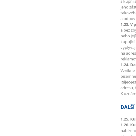
s kupní 
jeho zás
takového
a odpoví
1.23. V 
a bez zb
nebo jej
kupující
vyplývaj
na adres
reklamov
1.24. Da
Vznikne-
písemně 
Rájec-Je
adresu, 
K oznáme
DALŠÍ
1.25. Ku
1.26. K
nabízené