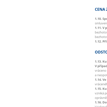
CENA 
1.10. S
smluvené
1.11. V 
bezhotov
bezhotov
1.12. Př
ODSTO
1.13. K
V přípa
vráceno 
a neopot
1.14. V
vrácenéh
1.15. K
vzniká p
oprávněn
1.16. Do
V takové