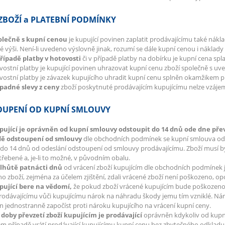
ZBOŽÍ a PLATEBNÍ PODMÍNKY
polečně s kupní cenou
je kupující povinen zaplatit prodávajícímu také nák
 výši. Není-li uvedeno výslovně jinak, rozumí se dále kupní cenou i náklad
případě platby v hotovosti
či v případě platby na dobírku je kupní cena spla
ostní platby je kupující povinen uhrazovat kupní cenu zboží společně s uv
ostní platby je závazek kupujícího uhradit kupní cenu splněn okamžikem př
ípadné slevy z ceny
zboží poskytnuté prodávajícím kupujícímu nelze vzáj
UPENÍ OD KUPNÍ SMLOUVY
upující je oprávněn od kupní smlouvy odstoupit do 14 dnů ode dne přev
dě odstoupení od smlouvy
dle obchodních podmínek se kupní smlouva od p
do 14 dnů od odeslání odstoupení od smlouvy prodávajícímu. Zboží musí 
řebené a, je-li to možné, v původním obalu.
e lhůtě patnácti dnů
od vrácení zboží kupujícím dle obchodních podmínek 
o zboží, zejména za účelem zjištění, zdali vrácené zboží není poškozeno, 
upující bere na vědomí,
že pokud zboží vrácené kupujícím bude poškozeno
rodávajícímu vůči kupujícímu nárok na náhradu škody jemu tím vzniklé. Nár
 jednostranně započíst proti nároku kupujícího na vrácení kupní ceny.
 doby převzetí zboží kupujícím je prodávající
oprávněn kdykoliv od kupní
m případě vrátí prodávající kupujícímu kupní cenu bez zbytečného odkladu