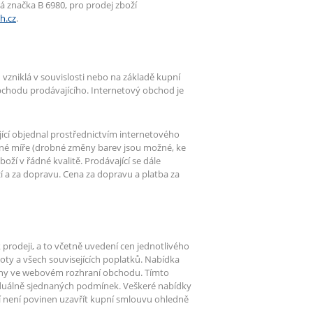
 značka B 6980, pro prodej zboží
h.cz
.
zniklá v souvislosti nebo na základě kupní
bchodu prodávajícího. Internetový obchod je
jící objednal prostřednictvím internetového
žné míře (drobné změny barev jsou možné, ke
oží v řádné kvalitě. Prodávající se dále
ží a za dopravu. Cena za dopravu a platba za
rodeji, a to včetně uvedení cen jednotlivého
ty a všech souvisejících poplatků. Nabídka
ovány ve webovém rozhraní obchodu. Tímto
duálně sjednaných podmínek. Veškeré nabídky
 není povinen uzavřít kupní smlouvu ohledně