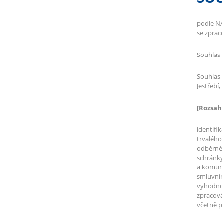
podle N
se zprac
Souhlas 
Souhlas 
Jestřebí
[Rozsah
identifi
trvalého
odběrnéh
schránky;
a komuni
smluvním
vyhodnoc
zpracová
včetně p