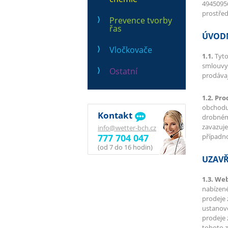
49450956
prostře
Prevence tvorby
řas
ÚVOD
Vločkovače
1.1.
Tyto
smlouvy 
Ostatní
prodáva
1.2. Pro
obchod
Kontakt
drobnému
zavazuje
info@wetter-bch.cz
777 704 047
případn
(od 7 do 16 hodin)
UZAVŘ
1.3. We
nabízené
prodeje 
ustanov
prodeje 
tohoto z