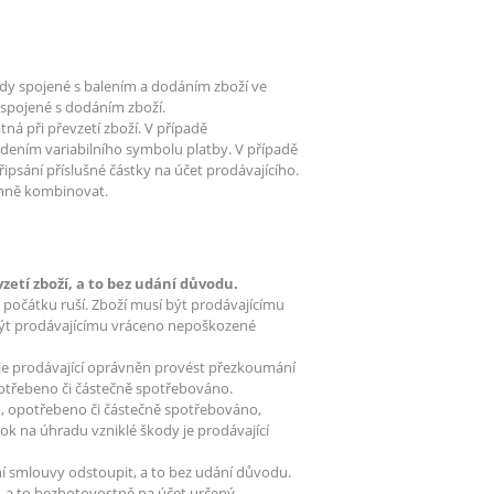
lady spojené s balením a dodáním zboží ve
y spojené s dodáním zboží.
tná při převzetí zboží. V případě
edením variabilního symbolu platby. V případě
ipsání příslušné částky na účet prodávajícího.
emně kombinovat.
zetí zboží, a to bez udání důvodu.
očátku ruší. Zboží musí být prodávajícímu
být prodávajícímu vráceno nepoškozené
je prodávající oprávněn provést přezkoumání
opotřebeno či částečně spotřebováno.
, opotřebeno či částečně spotřebováno,
ok na úhradu vzniklé škody je prodávající
 smlouvy odstoupit, a to bez udání důvodu.
, a to bezhotovostně na účet určený