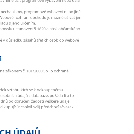
ávněně užít programové vybavení nebo další
 mechanismy, programové vybavení nebo jiné
 Webové rozhraní obchodu je možné užívat jen
uladu s jeho určením.
smyslu ustanovení § 1820 a násl. občanského
lé v důsledku zásahů třetích osob do webové
Í
ána zákonem č. 101/2000 Sb., o ochraně
bídek vztahujících se k nakoupenému
osobních údajů z databáze, požádá-li o to
3 dnů od doručení žádosti veškeré údaje
kupující nesplnil svůj předchozí závazek
CH ÚDAJŮ