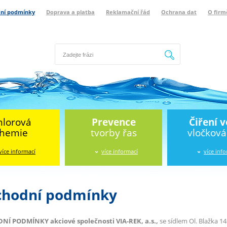
ní podmínky
Doprava a platba
Reklamační řád
Ochrana dat
O firm
Hledat
hlorová
Prevence
Čiření 
hemie
tvorby řas
vločkov
více informací
více informací
více inf
hodní podmínky
Í PODMÍNKY akciové společnosti VIA-REK, a.s.,
se sídlem Ol. Blažka 145