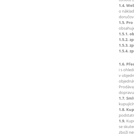
1.4. We
o náklad
doručová
1.5. Pro
obsahuj
1.5.1. 
1.5.2. 
1.5.3. 
1.5.4. 
1.6. Př
i s ohle
v objedn
objednáv
Prodávaj
dopravu)
1.7. Sm
kupující
1.8. Ku
podstat
1.9.
Kupu
se skute
zboží ne