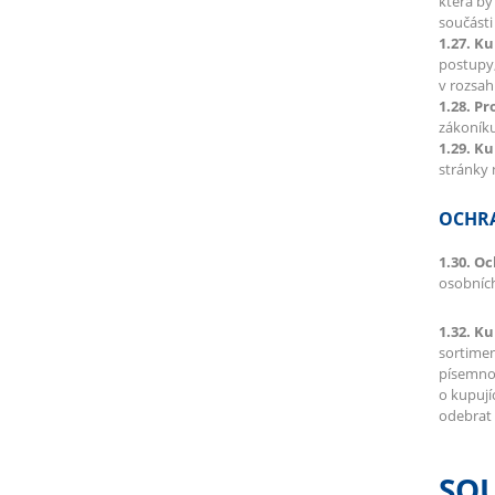
která b
součásti
1.27. K
postupy,
v rozsah
1.28. Pr
zákoník
1.29. K
stránky 
OCHRA
1.30. O
osobních
1.32. Ku
sortimen
písemnou
o kupují
odebrat 
SO