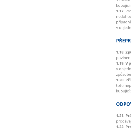
kupujíc
1.17.
Pro
nedohodn
případně
v objedn
PŘEPR
1.18. Z
povinen 
1.19. V 
v objedn
způsobe
1.20. Př
toto nep
kupující
ODPOV
1.21. P
prodávaj
1.22. P