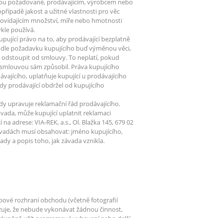
uvou požadované, prodávajícím, výrobcem nebo
ípadě jakost a užitné vlastnosti pro věc
ovídajícím množství, míře nebo hmotnosti
ykle používá.
pující právo na to, aby prodávající bezplatně
podle požadavku kupujícího buď výměnou věci,
o odstoupit od smlouvy. To neplatí, pokud
 smlouvou sám způsobil. Práva kupujícího
vajícího, uplatňuje kupující u prodávajícího
y prodávající obdržel od kupujícího
ady upravuje reklamační řád prodávajícího.
ada, může kupující uplatnit reklamaci
 adrese: VIA-REK, a.s., Ol. Blažka 145, 679 02
ávadách musí obsahovat: jméno kupujícího,
vady a popis toho, jak závada vznikla.
bové rozhraní obchodu (včetně fotografií
zuje, že nebude vykonávat žádnou činnost,