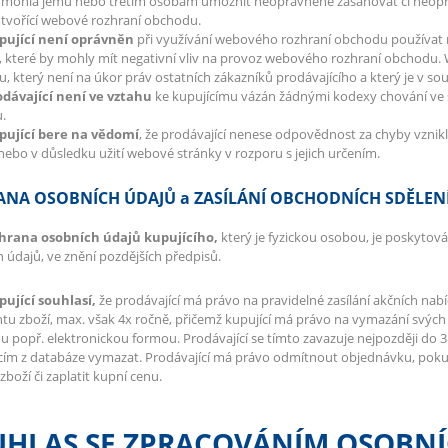
y mohla jemu nebo třetím osobám umožnit neoprávněně zasahovat či neopr
 tvořící webové rozhraní obchodu.
upující není oprávněn
při využívání webového rozhraní obchodu používat
 které by mohly mít negativní vliv na provoz webového rozhraní obchodu.
u, který není na úkor práv ostatních zákazníků prodávajícího a který je v so
odávající není ve vztahu
ke kupujícímu vázán žádnými kodexy chování ve 
u.
upující bere na vědomí
, že prodávající nenese odpovědnost za chyby vznik
nebo v důsledku užití webové stránky v rozporu s jejich určením.
NA OSOBNÍCH ÚDAJŮ a ZASÍLÁNÍ OBCHODNÍCH SDĚLEN
chrana osobních údajů kupujícího,
který je fyzickou osobou, je poskytov
 údajů, ve znění pozdějších předpisů.
pující souhlasí,
že prodávající má právo na pravidelné zasílání akčních na
tu zboží, max. však 4x ročně, přičemž kupující má právo na vymazání svých 
 popř. elektronickou formou. Prodávající se tímto zavazuje nejpozději do 
cím z databáze vymazat. Prodávající má právo odmítnout objednávku, pokud 
zboží či zaplatit kupní cenu.
UHLAS SE ZPRACOVÁNÍM OSOBNÍ