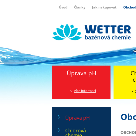
Úvod
Články
Jak nakupovat
Obchod
Wetter bazénová chemie
Reklamační protokol
Úprava pH
C
c
více informací
Obc
Úprava pH
Chlorová
OBCHODN
chemie