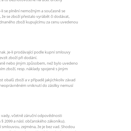
-li se plnění nemožným a současně se
že se zboží přestalo vyrábět či dodávat,
jednaného zboží kupujícímu za cenu uvedenou
nak. Je-li prodávající podle kupní smlouvy
vzít zboží při dodání.
ovaně nebo jiným způsobem, než bylo uvedeno
m zboží, resp. náklady spojené s jiným
t obalů zboží a v případě jakýchkoliv závad
o neoprávněném vniknutí do zásilky nemusí
 vady, včetně záruční odpovědnosti
 § 2099 a násl. občanského zákoníku).
ní smlouvou, zejména, že je bez vad. Shodou