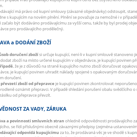
ím.
dávající má právo od kupní smlouvy (závazné objednávky) odstoupit, stane
e s kupujícím na novém plnění. Plnění se považuje za nemožné i v případě, 
 začalo být dodáváno prodávajícímu za vyšší cenu, takže by byl prodej ob
ávce pro prodávajícího prodělečný.
AVA a DODÁNÍ ZBOŽÍ
působ doručení zboží
si určuje kupující, není-li v kupní smlouvě stanoveno ji
dodat zboží na místo určené kupujícím v objednávce, je kupující povinen pře
případě
, že je z důvodů na straně kupujícího nutno zboží doručovat opak
ávce, je kupující povinen uhradit náklady spojené s opakovaným doručování
m doručení.
i převzetí zboží od přepravce
je kupující povinen zkontrolovat neporušenos
rodleně oznámit přepravci. V případě shledání porušení obalu svědčícího 
 zásilku od přepravce převzít.
ĚDNOST ZA VADY, ZÁRUKA
ráva a povinnosti smluvních stran
ohledně odpovědnosti prodávajícího za
ícího, se řídí příslušnými obecně závaznými předpisy (zejména ustanovením
rodávající odpovídá kupujícímu
za to, že prodávaná věc je ve shodě s kup