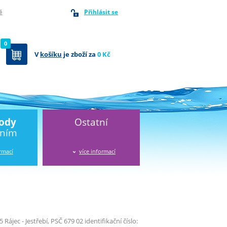
Přihlásit se
ě
0
V
košíku
je zboží za
0 Kč
vody
Ostatní
áním
ormací
více informací
 Rájec - Jestřebí, PSČ 679 02 identifikační číslo: