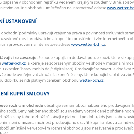
, zapsané v obchodním rejstříku vedeném Krajským soudem v Brně, spisová
dnictvím on-line obchodu umístěného na internetové adrese
www.wetter-bc
NÍ USTANOVENÍ
 obchodní podmínky upravují vzájemná práva a povinnosti smluvních stran v
uzavírané mezi prodávajícím a kupujícím prostřednictvím internetového o
jícím provozován na internetové adrese
www.wetter-bch.cz
.
dávající se zavazuje,
že bude kupujícím dodávat pouze zboží, které si kupu
u
wetter-bch.cz
, a které je se zobrazeným zbožím ve shodě v maximální mo
 zkreslení barev mohlo dojít digitalizací). Prodávající se zavazuje dodávat zb
, že bude uveřejňovat aktuální a konečné ceny, které kupující zaplatí za zbo
ou dobírku se řídí platným ceníkem obchodu
wetter-bch.cz
.
ENÍ KUPNÍ SMLOUVY
bové rozhraní obchodu
obsahuje seznam zboží nabízeného prodávajícím k p
ho zboží. Ceny nabízeného zboží jsou uvedeny včetně daně z přidané hodno
zboží a ceny tohoto zboží zůstávají v platnosti po dobu, kdy jsou zobraz
ením není omezena možnost prodávajícího uzavřít kupní smlouvu za indivi
zboží umístěné ve webovém rozhraní obchodu jsou nezávazné a prodávající
boží.