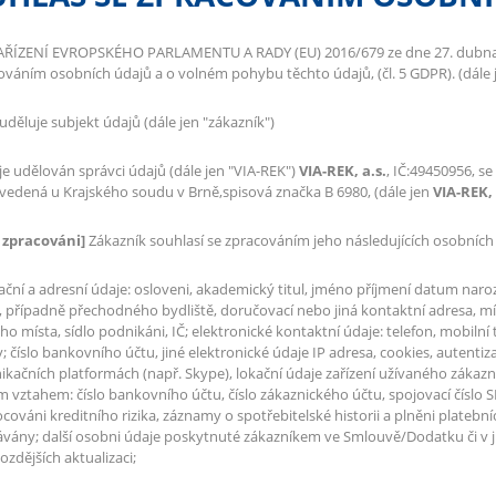
AŘÍZENÍ EVROPSKÉHO PARLAMENTU A RADY (EU) 2016/679 ze dne 27. dubna 20
ováním osobních údajů a o volném pohybu těchto údajů, (čl. 5 GDPR). (dále 
uděluje subjekt údajů (dále jen "zákazník")
je udělován správci údajů (dále jen "VIA-REK")
VIA-REK, a.s.
, IČ:49450956, se
, vedená u Krajského soudu v Brně,spisová značka B 6980, (dále jen
VIA-REK, 
 zpracováni]
Zákazník souhlasí se zpracováním jeho následujících osobních 
kační a adresní údaje: osloveni, akademický titul, jméno příjmení datum naro
, případně přechodného bydliště, doručovací nebo jiná kontaktní adresa, míst
o místa, sídlo podnikáni, IČ; elektronické kontaktní údaje: telefon, mobilní 
 číslo bankovního účtu, jiné elektronické údaje IP adresa, cookies, autentizačn
kačních platformách (např. Skype), lokační údaje zařízení užívaného zákazní
 vztahem: číslo bankovního účtu, číslo zákaznického účtu, spojovací číslo S
ováni kreditního rizika, záznamy o spotřebitelské historii a plněni platební
vány; další osobni údaje poskytnuté zákazníkem ve Smlouvě/Dodatku či v j
ozdějších aktualizaci;