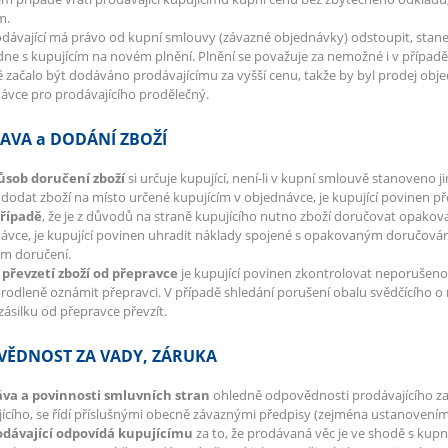
ím.
dávající má právo od kupní smlouvy (závazné objednávky) odstoupit, stane
e s kupujícím na novém plnění. Plnění se považuje za nemožné i v případě, 
 začalo být dodáváno prodávajícímu za vyšší cenu, takže by byl prodej ob
ávce pro prodávajícího prodělečný.
AVA a DODÁNÍ ZBOŽÍ
působ doručení zboží
si určuje kupující, není-li v kupní smlouvě stanoveno ji
dodat zboží na místo určené kupujícím v objednávce, je kupující povinen pře
případě
, že je z důvodů na straně kupujícího nutno zboží doručovat opak
ávce, je kupující povinen uhradit náklady spojené s opakovaným doručování
m doručení.
i převzetí zboží od přepravce
je kupující povinen zkontrolovat neporušenos
rodleně oznámit přepravci. V případě shledání porušení obalu svědčícího 
 zásilku od přepravce převzít.
ĚDNOST ZA VADY, ZÁRUKA
ráva a povinnosti smluvních stran
ohledně odpovědnosti prodávajícího za
ícího, se řídí příslušnými obecně závaznými předpisy (zejména ustanovením
rodávající odpovídá kupujícímu
za to, že prodávaná věc je ve shodě s kup