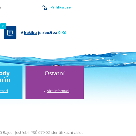
Přihlásit se
ě
0
V
košíku
je zboží za
0 Kč
vody
Ostatní
áním
ormací
více informací
 Rájec - Jestřebí, PSČ 679 02 identifikační číslo: