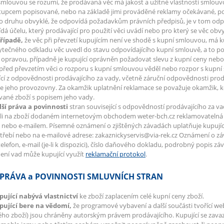
smlouvou se rozumí, že prodávaná věc má jakost a užitné vlastnosti smlo
tupcem popisované, nebo na základě jimi prováděné reklamy očekávané, popř
 druhu obvyklé, že odpovídá požadavkům právních předpisů, je v tom odp
dá účelu, který prodávající pro použití věci uvádí nebo pro který se věc obv
případě,
že věc při převzetí kupujícím není ve shodě s kupní smlouvou, má ku
ytečného odkladu věc uvedl do stavu odpovídajícího kupní smlouvě, a to 
í opravou, případně je kupující oprávněn požadovat slevu z kupní ceny neb
 před převzetím věci o rozporu s kupní smlouvou věděl nebo rozpor s kupní
ící z odpovědnosti prodávajícího za vady, včetně záruční odpovědnosti prodá
e jeho provozovny. Za okamžik uplatnění reklamace se považuje okamžik, kd
ané zboží s popisem jeho vady.
lší práva a povinnosti
stran související s odpovědností prodávajícího za v
li na zboží dodaném internetovým obchodem weter-bch.cz reklamovatelná v
nebo e-mailem. Písemné oznámení o zjištěných závadách uplatňuje kupující na
střebí nebo na e-mailové adrese: zakaznickyservis@via-rek.cz Oznámení o z
telefon, e-mail (je-li k dispozici), číslo daňového dokladu, podrobný popis zá
ní vad může kupující využít
reklamační protokol
.
 PRÁVA a POVINNOSTI SMLUVNÍCH STRAN
pující nabývá vlastnictví
ke zboží zaplacením celé kupní ceny zboží.
upující bere na vědomí,
že programové vybavení a další součásti tvořící we
ho zboží) jsou chráněny autorským právem prodávajícího. Kupující se zava