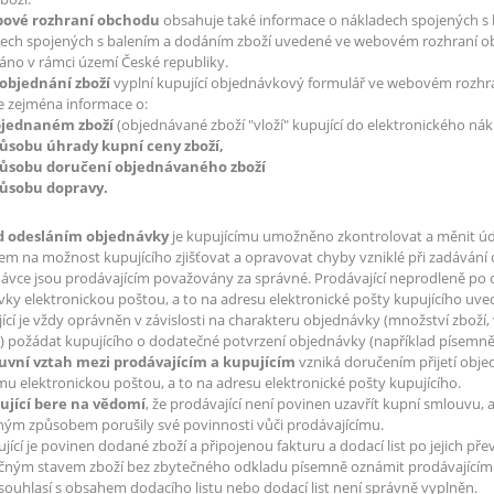
bové rozhraní obchodu
obsahuje také informace o nákladech spojených s 
ech spojených s balením a dodáním zboží uvedené ve webovém rozhraní obc
no v rámci území České republiky.
 objednání zboží
vyplní kupující objednávkový formulář ve webovém rozh
e zejména informace o:
objednaném zboží
(objednávané zboží "vloží" kupující do elektronického 
způsobu úhrady kupní ceny zboží,
způsobu doručení objednávaného zboží
způsobu dopravy.
ed odesláním objednávky
je kupujícímu umožněno zkontrolovat a měnit údaj
dem na možnost kupujícího zjišťovat a opravovat chyby vzniklé při zadáván
ávce jsou prodávajícím považovány za správné. Prodávající neprodleně po o
ky elektronickou poštou, a to na adresu elektronické pošty kupujícího uve
ící je vždy oprávněn v závislosti na charakteru objednávky (množství zboží
 požádat kupujícího o dodatečné potvrzení objednávky (například písemně č
luvní vztah mezi prodávajícím a kupujícím
vzniká doručením přijetí objed
mu elektronickou poštou, a to na adresu elektronické pošty kupujícího.
pující bere na vědomí
, že prodávající není povinen uzavřít kupní smlouvu, 
ným způsobem porušily své povinnosti vůči prodávajícímu.
jící je povinen dodané zboží a připojenou fakturu a dodací list po jejich p
čným stavem zboží bez zbytečného odkladu písemně oznámit prodávajícímu
souhlasí s obsahem dodacího listu nebo dodací list není správně vyplněn.