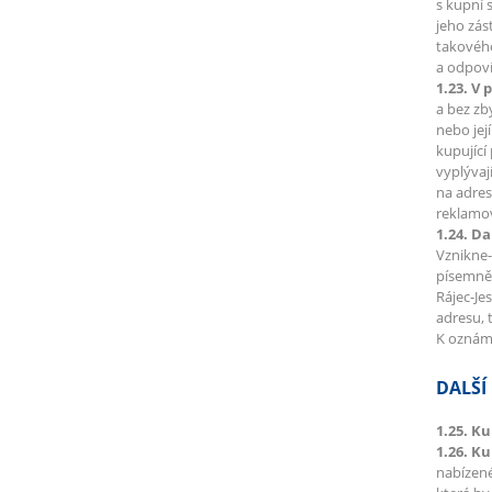
s kupní 
jeho zás
takového
a odpoví
1.23. V 
a bez zb
nebo jej
kupující
vyplývaj
na adres
reklamov
1.24. Da
Vznikne-
písemně 
Rájec-Je
adresu, 
K oznáme
DALŠÍ
1.25. Ku
1.26. K
nabízené