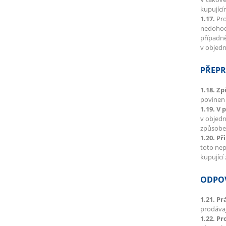
kupujíc
1.17.
Pro
nedohodn
případně
v objedn
PŘEPR
1.18. Z
povinen 
1.19. V 
v objedn
způsobe
1.20. Př
toto nep
kupující
ODPOV
1.21. P
prodávaj
1.22. P