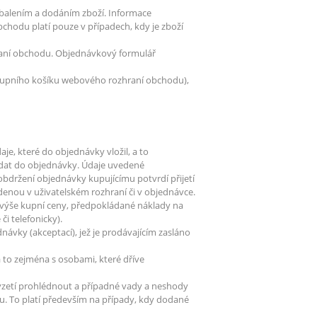
balením a dodáním zboží. Informace
hodu platí pouze v případech, kdy je zboží
raní obchodu. Objednávkový formulář
nákupního košíku webového rozhraní obchodu),
e, které do objednávky vložil, a to
í dat do objednávky. Údaje uvedené
bdržení objednávky kupujícímu potvrdí přijetí
denou v uživatelském rozhraní či v objednávce.
, výše kupní ceny, předpokládané náklady na
i telefonicky).
návky (akceptací), jež je prodávajícím zasláno
a to zejména s osobami, které dříve
řevzetí prohlédnout a případné vady a neshody
. To platí především na případy, kdy dodané