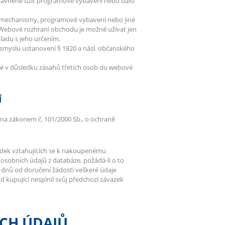
ávněně užít programové vybavení nebo další
 mechanismy, programové vybavení nebo jiné
 Webové rozhraní obchodu je možné užívat jen
uladu s jeho určením.
smyslu ustanovení § 1820 a násl. občanského
lé v důsledku zásahů třetích osob do webové
Í
ána zákonem č. 101/2000 Sb., o ochraně
bídek vztahujících se k nakoupenému
osobních údajů z databáze, požádá-li o to
3 dnů od doručení žádosti veškeré údaje
kupující nesplnil svůj předchozí závazek
CH ÚDAJŮ