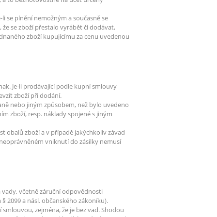
-li se plnění nemožným a současně se
že se zboží přestalo vyrábět či dodávat,
jednaného zboží kupujícímu za cenu uvedenou
nak. Je-li prodávající podle kupní smlouvy
vzít zboží při dodání.
ovaně nebo jiným způsobem, než bylo uvedeno
m zboží, resp. náklady spojené s jiným
t obalů zboží a v případě jakýchkoliv závad
o neoprávněném vniknutí do zásilky nemusí
 vady, včetně záruční odpovědnosti
 § 2099 a násl. občanského zákoníku).
ní smlouvou, zejména, že je bez vad. Shodou