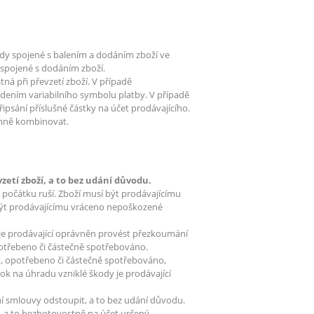
lady spojené s balením a dodáním zboží ve
y spojené s dodáním zboží.
tná při převzetí zboží. V případě
edením variabilního symbolu platby. V případě
ipsání příslušné částky na účet prodávajícího.
emně kombinovat.
zetí zboží, a to bez udání důvodu.
očátku ruší. Zboží musí být prodávajícímu
být prodávajícímu vráceno nepoškozené
je prodávající oprávněn provést přezkoumání
opotřebeno či částečně spotřebováno.
, opotřebeno či částečně spotřebováno,
ok na úhradu vzniklé škody je prodávající
 smlouvy odstoupit, a to bez udání důvodu.
, a to bezhotovostně na účet určený