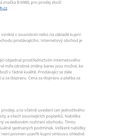
 značka B 6980, pro prodej zboží
h.cz
.
zniklá v souvislosti nebo na základě kupní
bchodu prodávajícího. Internetový obchod je
jící objednal prostřednictvím internetového
žné míře (drobné změny barev jsou možné, ke
oží v řádné kvalitě. Prodávající se dále
ží a za dopravu. Cena za dopravu a platba za
rodeji, a to včetně uvedení cen jednotlivého
ty a všech souvisejících poplatků. Nabídka
ovány ve webovém rozhraní obchodu. Tímto
duálně sjednaných podmínek. Veškeré nabídky
 není povinen uzavřít kupní smlouvu ohledně