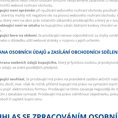
y mohla jemu nebo třetím osobám umožnit neoprávněně zasahovat či neopr
 tvořící webové rozhraní obchodu.
upující není oprávněn
při využívání webového rozhraní obchodu používat
 které by mohly mít negativní vliv na provoz webového rozhraní obchodu.
u, který není na úkor práv ostatních zákazníků prodávajícího a který je v so
odávající není ve vztahu
ke kupujícímu vázán žádnými kodexy chování ve 
u.
upující bere na vědomí
, že prodávající nenese odpovědnost za chyby vznik
nebo v důsledku užití webové stránky v rozporu s jejich určením.
NA OSOBNÍCH ÚDAJŮ a ZASÍLÁNÍ OBCHODNÍCH SDĚLEN
chrana osobních údajů kupujícího,
který je fyzickou osobou, je poskytov
 údajů, ve znění pozdějších předpisů.
pující souhlasí,
že prodávající má právo na pravidelné zasílání akčních na
tu zboží, max. však 4x ročně, přičemž kupující má právo na vymazání svých 
 popř. elektronickou formou. Prodávající se tímto zavazuje nejpozději do 
cím z databáze vymazat. Prodávající má právo odmítnout objednávku, pokud 
zboží či zaplatit kupní cenu.
UHLAS SE ZPRACOVÁNÍM OSOBNÍ