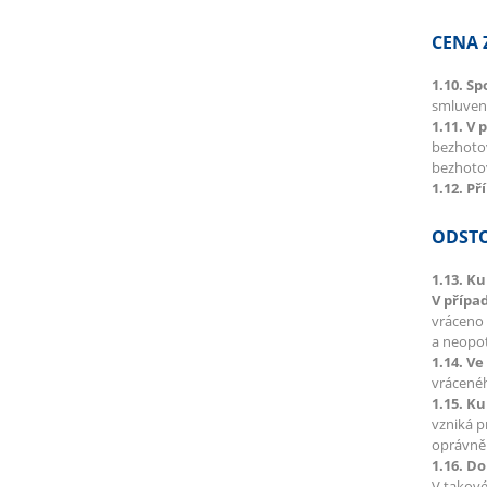
CENA 
1.10. S
smluvené
1.11. V 
bezhotov
bezhotov
1.12. Př
ODSTO
1.13. K
V přípa
vráceno 
a neopot
1.14. V
vrácenéh
1.15. K
vzniká p
oprávněn
1.16. Do
V takové