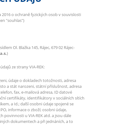
16 o ochraně fyzických osob v souvislosti
jen "souhlas")
 sídlem Ol. Blažka 145, Rájec, 679 02 Rájec-
a.s.
)
údajů ze strany VIA-REK:
zeni, údaje o dokladech totožnosti, adresa
o a stát narozeni, státní příslušnost, adresa
telefon, fax, e-mailová adresa, ID datové
í certifikáty, identifikátory v sociálních sítích
kem, a Id.; další osobni údaje spojené se
IPO, informace o zboží; osobni údaje,
ch povinnosti u VIA-REK atd. a jsou dále
iných dokumentech a při jednáních, a to