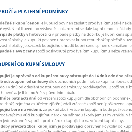
ZBOŽÍ a PLATEBNÍ PODMÍNKY
polečně s kupní cenou
je kupující povinen zaplatit prodávajícímu také nák
 výši. Není-li uvedeno výslovně jinak, rozumí se dále kupní cenou i náklad
případě platby v hotovosti
či v případě platby na dobírku je kupní cena spla
ostní platby je kupující povinen uhrazovat kupní cenu zboží společně s uv
ostní platby je závazek kupujícího uhradit kupní cenu splněn okamžikem př
ípadné slevy z ceny
zboží poskytnuté prodávajícím kupujícímu nelze vzáj
UPENÍ OD KUPNÍ SMLOUVY
upující je oprávněn od kupní smlouvy odstoupit do 14 dnů ode dne přev
dě odstoupení od smlouvy
dle obchodních podmínek se kupní smlouva od p
do 14 dnů od odeslání odstoupení od smlouvy prodávajícímu. Zboží musí 
řebené a, je-li to možné, v původním obalu.
e lhůtě patnácti dnů
od vrácení zboží kupujícím dle obchodních podmínek 
o zboží, zejména za účelem zjištění, zdali vrácené zboží není poškozeno, 
upující bere na vědomí,
že pokud zboží vrácené kupujícím bude poškozeno
rodávajícímu vůči kupujícímu nárok na náhradu škody jemu tím vzniklé. Nár
 jednostranně započíst proti nároku kupujícího na vrácení kupní ceny.
 doby převzetí zboží kupujícím je prodávající
oprávněn kdykoliv od kupní
m případě vrátí prodávající kupujícímu kupní cenu bez zbytečného odkladu