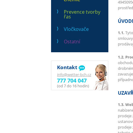
49450956
prostře
Prevence tvorby
řas
ÚVOD
Vločkovače
1.1.
Tyto
smlouvy 
Ostatní
prodáva
1.2. Pro
obchod
Kontakt
drobnému
zavazuje
info@wetter-bch.cz
777 704 047
případn
(od 7 do 16 hodin)
UZAVŘ
1.3. We
nabízené
prodeje 
ustanov
prodeje 
tohoto z