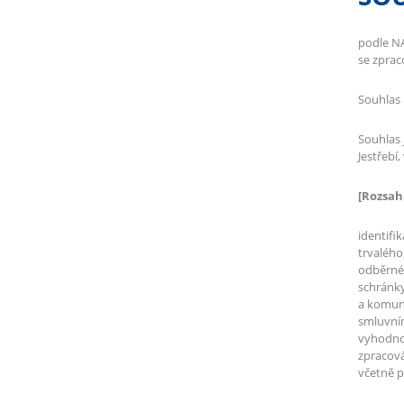
podle N
se zprac
Souhlas 
Souhlas 
Jestřebí
[Rozsah
identifi
trvalého
odběrnéh
schránky;
a komuni
smluvním
vyhodnoc
zpracová
včetně p