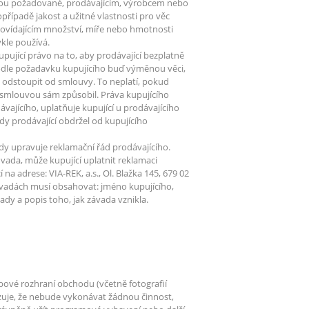
uvou požadované, prodávajícím, výrobcem nebo
ípadě jakost a užitné vlastnosti pro věc
ovídajícím množství, míře nebo hmotnosti
ykle používá.
pující právo na to, aby prodávající bezplatně
podle požadavku kupujícího buď výměnou věci,
o odstoupit od smlouvy. To neplatí, pokud
 smlouvou sám způsobil. Práva kupujícího
vajícího, uplatňuje kupující u prodávajícího
y prodávající obdržel od kupujícího
ady upravuje reklamační řád prodávajícího.
ada, může kupující uplatnit reklamaci
 adrese: VIA-REK, a.s., Ol. Blažka 145, 679 02
ávadách musí obsahovat: jméno kupujícího,
vady a popis toho, jak závada vznikla.
bové rozhraní obchodu (včetně fotografií
zuje, že nebude vykonávat žádnou činnost,