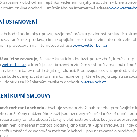
, zapsané v obchodním rejstříku vedeném Krajským soudem v Brně, spisová
dnictvím on-line obchodu umístěného na internetové adrese
www.wetter-bc
NÍ USTANOVENÍ
 obchodní podmínky upravují vzájemná práva a povinnosti smluvních stran v
uzavírané mezi prodávajícím a kupujícím prostřednictvím internetového o
jícím provozován na internetové adrese
www.wetter-bch.cz
.
dávající se zavazuje,
že bude kupujícím dodávat pouze zboží, které si kupu
u
wetter-bch.cz
, a které je se zobrazeným zbožím ve shodě v maximální mo
 zkreslení barev mohlo dojít digitalizací). Prodávající se zavazuje dodávat zb
, že bude uveřejňovat aktuální a konečné ceny, které kupující zaplatí za zbo
ou dobírku se řídí platným ceníkem obchodu
wetter-bch.cz
.
ENÍ KUPNÍ SMLOUVY
bové rozhraní obchodu
obsahuje seznam zboží nabízeného prodávajícím k p
ho zboží. Ceny nabízeného zboží jsou uvedeny včetně daně z přidané hodno
zboží a ceny tohoto zboží zůstávají v platnosti po dobu, kdy jsou zobraz
ením není omezena možnost prodávajícího uzavřít kupní smlouvu za indivi
zboží umístěné ve webovém rozhraní obchodu jsou nezávazné a prodávající
boží.