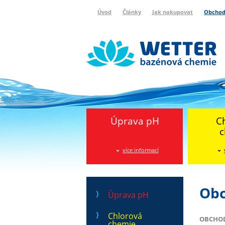
Úvod
Články
Jak nakupovat
Obchod
Wetter bazénová chemie
Reklamační protokol
Úprava pH
C
c
více informací
Obc
Úprava pH
Chlorová
OBCHODN
chemie