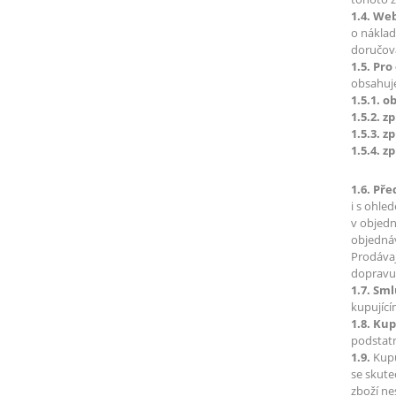
1.4. We
o náklad
doručová
1.5. Pro
obsahuj
1.5.1. 
1.5.2. 
1.5.3. 
1.5.4. 
1.6. Př
i s ohle
v objedn
objednáv
Prodávaj
dopravu)
1.7. Sm
kupující
1.8. Ku
podstat
1.9.
Kupu
se skute
zboží ne