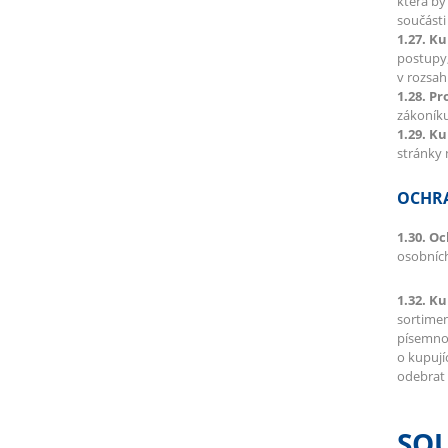
která b
součásti
1.27. K
postupy,
v rozsah
1.28. Pr
zákoník
1.29. K
stránky 
OCHRA
1.30. O
osobních
1.32. Ku
sortimen
písemnou
o kupují
odebrat 
SO