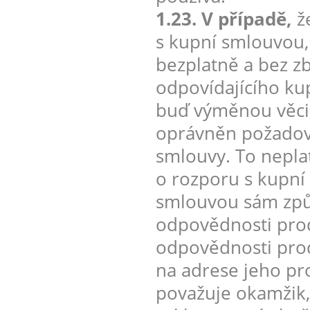
1.23. V případě,
že
s kupní smlouvou, 
bezplatně a bez z
odpovídajícího ku
buď výměnou věci, 
oprávněn požadova
smlouvy. To neplat
o rozporu s kupní
smlouvou sám způso
odpovědnosti prod
odpovědnosti prodá
na adrese jeho pr
považuje okamžik,