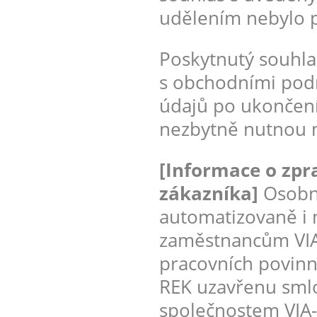
udělením nebylo 
Poskytnutý souhla
s obchodními pod
údajů po ukončen
nezbytně nutnou m
[Informace o zpr
zákazníka]
Osobni
automatizovaně i
zaměstnancům VIA-
pracovních povinno
REK uzavřenu smlo
společnostem VIA-