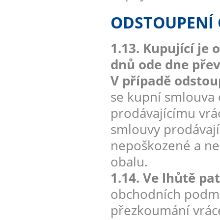
ODSTOUPENÍ
1.13. Kupující j
dnů ode dne převz
V případě odstou
se kupní smlouva 
prodávajícímu vrá
smlouvy prodávají
nepoškozené a neo
obalu.
1.14. Ve lhůtě pa
obchodních podmín
přezkoumání vráce