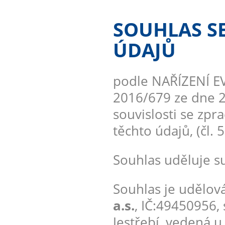
SOUHLAS S
ÚDAJŮ
podle NAŘÍZENÍ 
2016/679 ze dne 2
souvislosti se zp
těchto údajů, (čl. 
Souhlas uděluje su
Souhlas je udělová
a.s.
, IČ:49450956, 
Jestřebí, vedená 