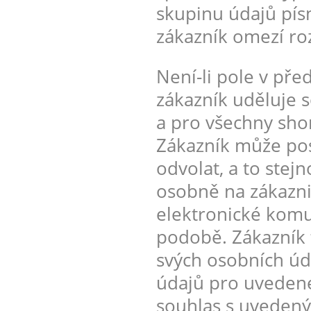
skupinu údajů pís
zákazník omezí ro
Není-li pole v pře
zákazník uděluje 
a pro všechny shor
Zákazník může posk
odvolat, a to stej
osobně na zákazn
elektronické komu
podobě. Zákazník
svých osobních úd
údajů pro uvedené
souhlas s uvedený