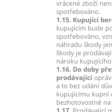
vrácené zboží nen
spotřebováno.
1.15. Kupující be
kupujícím bude po
spotřebováno, vzn
náhradu škody jem
škody je prodávají
nároku kupujícího
1.16. Do doby pře
prodávající
oprávn
a to bez udání dův
kupujícímu kupní 
bezhotovostně na 
1.17.
Prodávající 