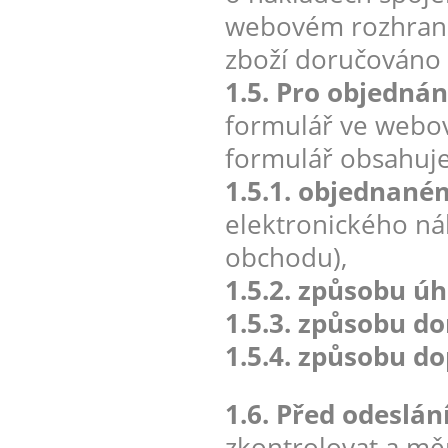
webovém rozhraní 
zboží doručováno 
1.5. Pro objednán
formulář ve webo
formulář obsahuj
1.5.1. objednané
elektronického n
obchodu),
1.5.2. způsobu úh
1.5.3. způsobu d
1.5.4. způsobu do
1.6. Před odeslá
zkontrolovat a měn