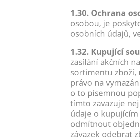
1.30. Ochrana os
osobou, je poskyt
osobních údajů, v
1.32. Kupující sou
zasílání akčních 
sortimentu zboží,
právo na vymazání
o to písemnou pop
tímto zavazuje ne
údaje o kupujícím
odmítnout objedná
závazek odebrat zb