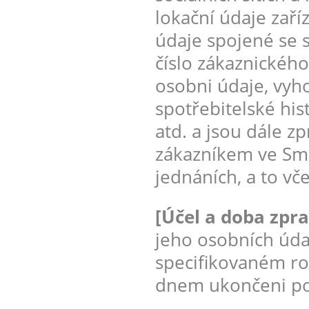
lokační údaje zaří
údaje spojené se 
číslo zákaznického
osobni údaje, vyh
spotřebitelské his
atd. a jsou dále z
zákazníkem ve Sml
jednáních, a to vč
[Účel a doba zpr
jeho osobních úda
specifikovaném ro
dnem ukončeni pos