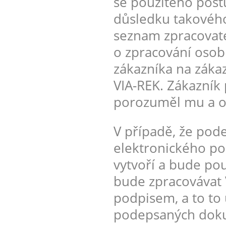
se použitého post
důsledku takového
seznam zpracovate
o zpracování osobn
zákazníka na záka
VIA-REK. Zákazník 
porozuměl mu a ob
V případě, že pod
elektronického pod
vytvoří a bude pou
bude zpracovávat 
podpisem, a to to 
podepsaných doku