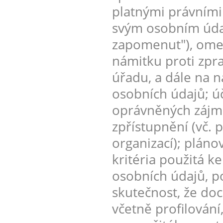
platnými právními
svým osobním údaj
zapomenut"), omez
námitku proti zpr
úřadu, a dále na n
osobních údajů; úč
oprávněných zájmů
zpřístupnění (vč. 
organizací); plán
kritéria použitá k
osobních údajů, p
skutečnost, že do
včetně profilování