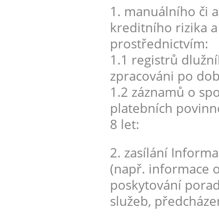
1. manuálního či
kreditního rizika 
prostřednictvím:
1.1 registrů dlužn
zpracováni po dobu
1.2 záznamů o spot
platebních povinn
8 let:
2. zasílání Inform
(např. informace o
poskytování porad
služeb, předcháze