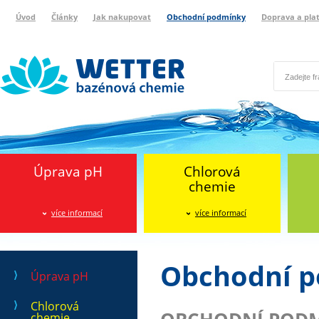
Úvod
Články
Jak nakupovat
Obchodní podmínky
Doprava a pla
Wetter bazénová chemie
Reklamační protokol
Úprava pH
Chlorová
chemie
více informací
více informací
Obchodní 
Úprava pH
Chlorová
chemie