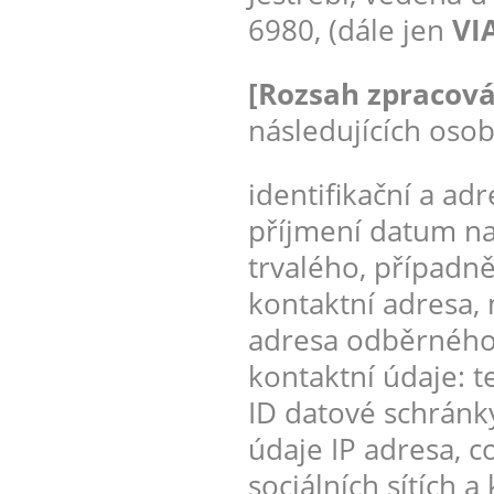
6980, (dále jen
VIA
[Rozsah zpracová
následujících osob
identifikační a ad
příjmení datum na
trvalého, případn
kontaktní adresa, m
adresa odběrného m
kontaktní údaje: t
ID datové schránky
údaje IP adresa, co
sociálních sítích 