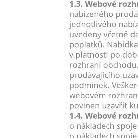
1.3. Webové rozh
nabízeného prodáv
jednotlivého nabí
uvedeny včetně da
poplatků. Nabídka 
v platnosti po do
rozhraní obchodu
prodávajícího uza
podmínek. Veškeré
webovém rozhraní 
povinen uzavřít k
1.4. Webové rozh
o nákladech spoje
o nákladech spoje