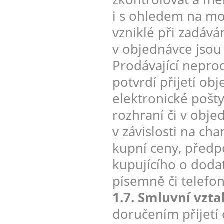
i s ohledem na mo
vzniklé při zadáv
v objednávce jsou
Prodávající nepro
potvrdí přijetí ob
elektronické pošt
rozhraní či v obje
v závislosti na ch
kupní ceny, předp
kupujícího o doda
písemně či telefon
1.7. Smluvní vzt
doručením přijetí 