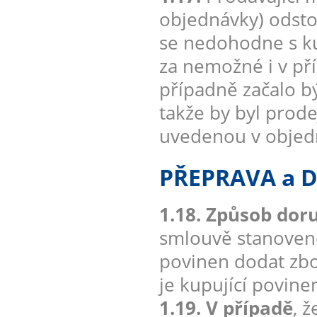
objednávky) odsto
se nedohodne s ku
za nemožné i v pří
případně začalo b
takže by byl prod
uvedenou v objedn
PŘEPRAVA a 
1.18. Způsob doru
smlouvě stanoveno 
povinen dodat zbo
je kupující povine
1.19. V případě
, 