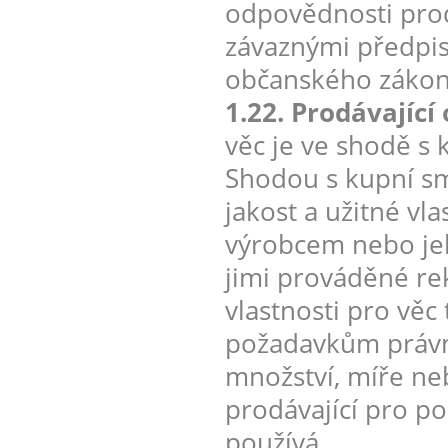
odpovědnosti prod
závaznými předpis
občanského zákon
1.22. Prodávajíc
věc je ve shodě s 
Shodou s kupní s
jakost a užitné vl
výrobcem nebo je
jimi prováděné re
vlastnosti pro vě
požadavkům právní
množství, míře ne
prodávající pro po
používá.