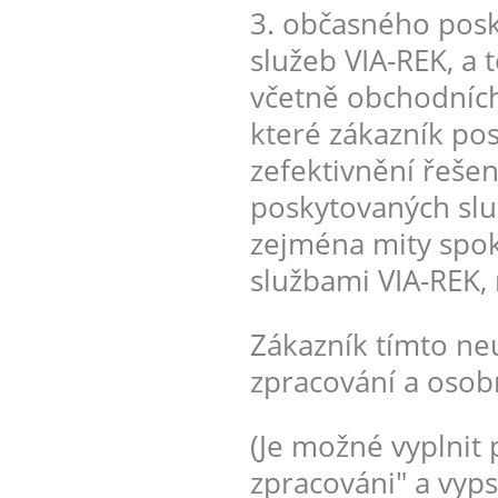
3. občasného posk
služeb VIA-REK, a 
včetně obchodních
které zákazník po
zefektivnění řešen
poskytovaných služ
zejména mity spo
službami VIA-REK,
Zákazník tímto ne
zpracování a osob
(Je možné vyplnit 
zpracováni" a vyps