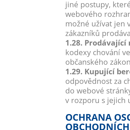
jiné postupy, kter
webového rozhran
možné užívat jen v
zákazníků prodávaj
1.28. Prodávající
kodexy chování ve
občanského zákon
1.29. Kupující be
odpovědnost za ch
do webové stránky
v rozporu s jejich
OCHRANA OSO
OBCHODNÍCH