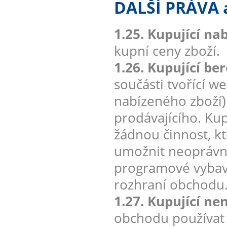
DALŠÍ PRÁVA
1.25. Kupující na
kupní ceny zboží.
1.26. Kupující be
součásti tvořící w
nabízeného zboží
prodávajícího. Kup
žádnou činnost, k
umožnit neoprávn
programové vybave
rozhraní obchodu
1.27. Kupující ne
obchodu používat