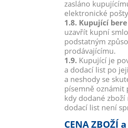
zasláno kupujícím
elektronické pošt
1.8. Kupující ber
uzavřít kupní smlo
podstatným způsob
prodávajícímu.
1.9.
Kupující je po
a dodací list po j
a neshody se sku
písemně oznámit p
kdy dodané zboží 
dodací list není s
CENA ZBOŽÍ 