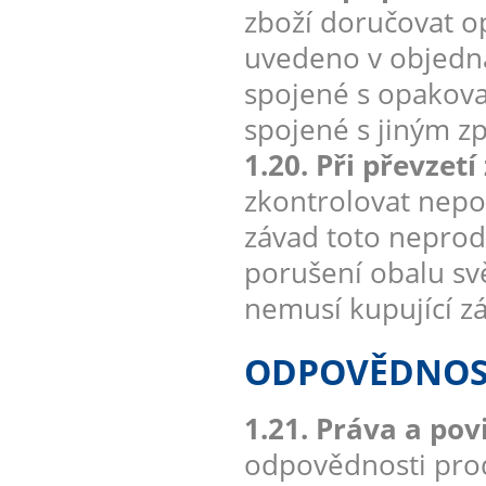
zboží doručovat 
uvedeno v objedná
spojené s opakova
spojené s jiným 
1.20. Při převzet
zkontrolovat nepo
závad toto neprod
porušení obalu sv
nemusí kupující zá
ODPOVĚDNOST
1.21. Práva a po
odpovědnosti prod