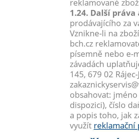
reklamované zboží
1.24. Další práva
prodávajícího za 
Vznikne-li na zb
bch.cz reklamovate
písemně nebo e-m
závadách uplatňuje
145, 679 02 Rájec-
zakaznickyservis@
obsahovat: jméno k
dispozici), číslo
a popis toho, jak 
využít
reklamační 