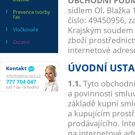
OBCHODNÍ PODMÍN
sídlem Ol. Blažka 1
Prevence tvorby
řas
číslo: 49450956, 
Krajským soudem v
Vločkovače
zboží prostřednic
Ostatní
internetové adre
ÚVODNÍ UST
Kontakt
info@wetter-bch.cz
777 704 047
1.1.
Tyto obchodní
(od 7 do 16 hodin)
a povinnosti smluv
základě kupní sml
a kupujícím prost
prodávajícího. In
na internetové a