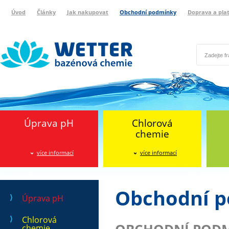
Úvod
Články
Jak nakupovat
Obchodní podmínky
Doprava a pla
Wetter bazénová chemie
Reklamační protokol
Úprava pH
Chlorová
chemie
více informací
více informací
Obchodní 
Úprava pH
Chlorová
chemie