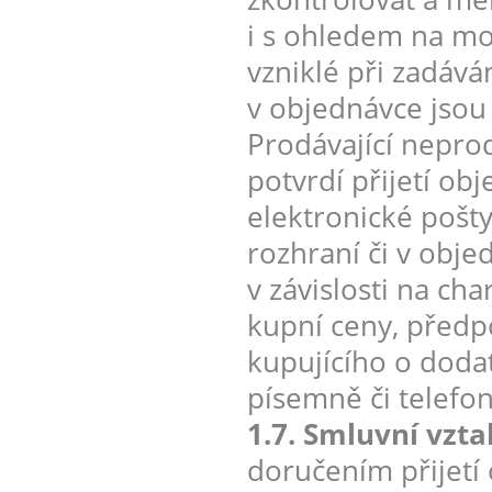
i s ohledem na mo
vzniklé při zadáv
v objednávce jsou
Prodávající nepro
potvrdí přijetí ob
elektronické pošt
rozhraní či v obje
v závislosti na ch
kupní ceny, předp
kupujícího o doda
písemně či telefon
1.7. Smluvní vzt
doručením přijetí 