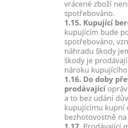
vrácené zboží nen
spotřebováno.
1.15. Kupující be
kupujícím bude po
spotřebováno, vzn
náhradu škody jem
škody je prodávají
nároku kupujícího
1.16. Do doby pře
prodávající
oprávn
a to bez udání dův
kupujícímu kupní 
bezhotovostně na 
1.17.
Prodávající 