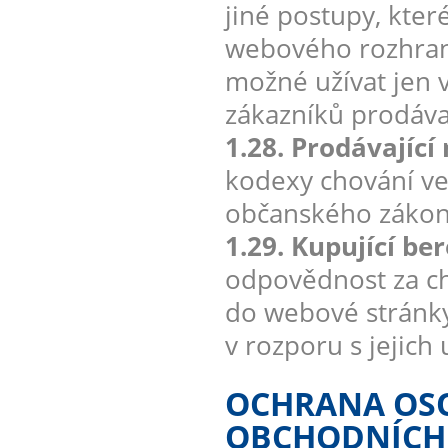
jiné postupy, kter
webového rozhran
možné užívat jen v
zákazníků prodávaj
1.28. Prodávající
kodexy chování ve
občanského zákon
1.29. Kupující be
odpovědnost za ch
do webové stránky
v rozporu s jejich
OCHRANA OSO
OBCHODNÍCH