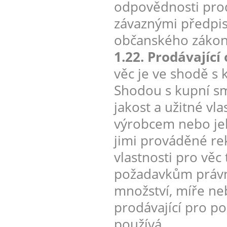
odpovědnosti prod
závaznými předpis
občanského zákon
1.22. Prodávajíc
věc je ve shodě s 
Shodou s kupní s
jakost a užitné vl
výrobcem nebo je
jimi prováděné re
vlastnosti pro vě
požadavkům právní
množství, míře ne
prodávající pro po
používá.