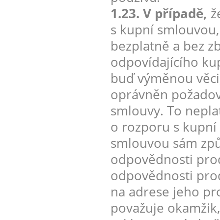
1.23. V případě,
že
s kupní smlouvou, 
bezplatně a bez z
odpovídajícího ku
buď výměnou věci, 
oprávněn požadova
smlouvy. To neplat
o rozporu s kupní
smlouvou sám způso
odpovědnosti prod
odpovědnosti prodá
na adrese jeho pr
považuje okamžik,