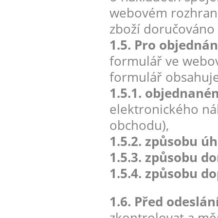
webovém rozhraní 
zboží doručováno 
1.5. Pro objednán
formulář ve webo
formulář obsahuj
1.5.1. objednané
elektronického n
obchodu),
1.5.2. způsobu úh
1.5.3. způsobu d
1.5.4. způsobu do
1.6. Před odeslá
zkontrolovat a měn