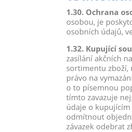
1.30. Ochrana os
osobou, je poskyt
osobních údajů, v
1.32. Kupující sou
zasílání akčních 
sortimentu zboží,
právo na vymazání
o to písemnou pop
tímto zavazuje ne
údaje o kupujícím
odmítnout objedná
závazek odebrat zb