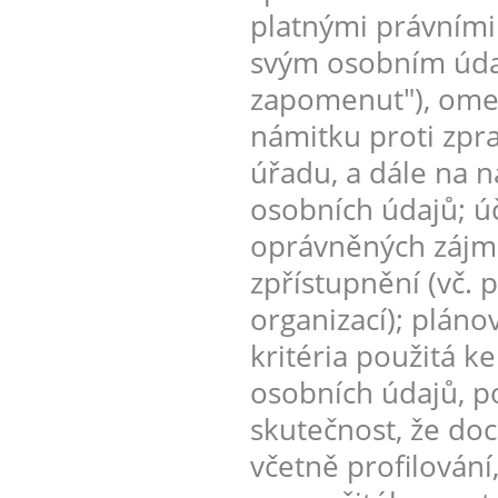
platnými právními
svým osobním údaj
zapomenut"), omez
námitku proti zpr
úřadu, a dále na n
osobních údajů; úč
oprávněných zájmů
zpřístupnění (vč. 
organizací); plán
kritéria použitá k
osobních údajů, p
skutečnost, že do
včetně profilování