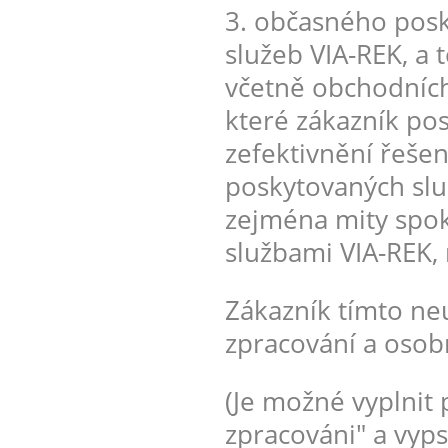
3. občasného posk
služeb VIA-REK, a 
včetně obchodních
které zákazník po
zefektivnění řešen
poskytovaných služ
zejména mity spo
službami VIA-REK,
Zákazník tímto ne
zpracování a osob
(Je možné vyplnit 
zpracováni" a vyps