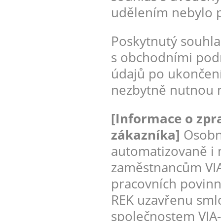
udělením nebylo 
Poskytnutý souhla
s obchodními pod
údajů po ukončen
nezbytně nutnou m
[Informace o zpr
zákazníka]
Osobni
automatizovaně i
zaměstnancům VIA-
pracovních povinno
REK uzavřenu smlo
společnostem VIA-