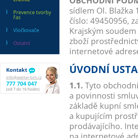
OBCHODNÍ PODMÍN
sídlem Ol. Blažka 1
Prevence tvorby
řas
číslo: 49450956, 
Krajským soudem v
Vločkovače
zboží prostřednic
Ostatní
internetové adre
ÚVODNÍ UST
Kontakt
info@wetter-bch.cz
777 704 047
1.1.
Tyto obchodní
(od 7 do 16 hodin)
a povinnosti smluv
základě kupní sml
a kupujícím prost
prodávajícího. In
na internetové a