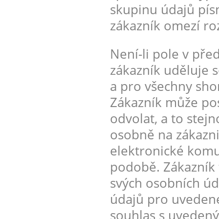
skupinu údajů pís
zákazník omezí ro
Není-li pole v pře
zákazník uděluje 
a pro všechny shor
Zákazník může posk
odvolat, a to stej
osobně na zákazn
elektronické komu
podobě. Zákazník
svých osobních úd
údajů pro uvedené
souhlas s uvedený