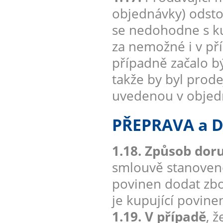
objednávky) odsto
se nedohodne s ku
za nemožné i v pří
případně začalo b
takže by byl prod
uvedenou v objedn
PŘEPRAVA a 
1.18. Způsob doru
smlouvě stanoveno 
povinen dodat zbo
je kupující povine
1.19. V případě
, 