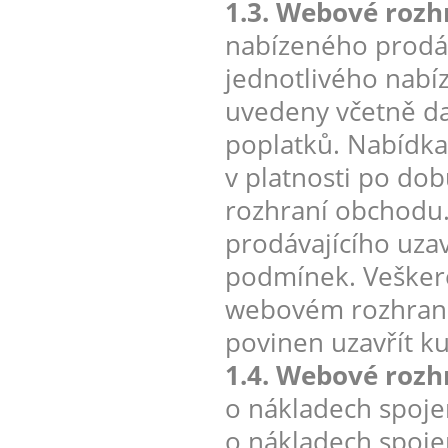
1.3. Webové rozh
nabízeného prodáv
jednotlivého nabí
uvedeny včetně da
poplatků. Nabídka 
v platnosti po do
rozhraní obchodu
prodávajícího uza
podmínek. Veškeré
webovém rozhraní 
povinen uzavřít k
1.4. Webové rozh
o nákladech spoje
o nákladech spoje