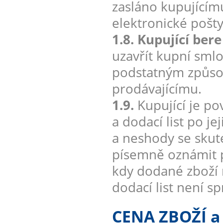
zasláno kupujícím
elektronické pošt
1.8. Kupující ber
uzavřít kupní smlo
podstatným způsob
prodávajícímu.
1.9.
Kupující je po
a dodací list po j
a neshody se sku
písemně oznámit p
kdy dodané zboží 
dodací list není s
CENA ZBOŽÍ 