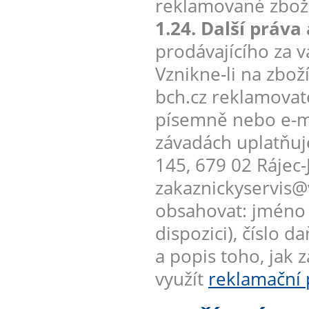
reklamované zboží
1.24. Další práva
prodávajícího za 
Vznikne-li na zb
bch.cz reklamovate
písemně nebo e-m
závadách uplatňuje
145, 679 02 Rájec-
zakaznickyservis@
obsahovat: jméno k
dispozici), číslo
a popis toho, jak 
využít
reklamační 