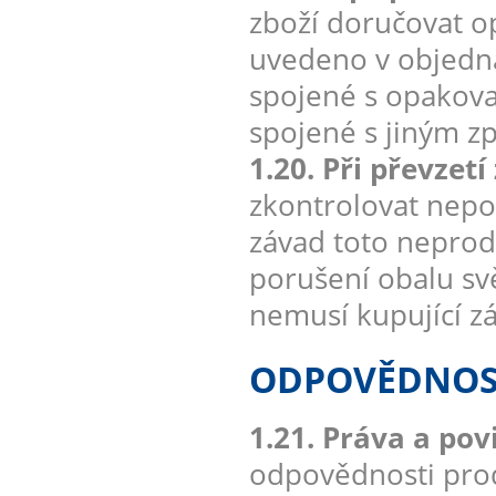
zboží doručovat 
uvedeno v objedná
spojené s opakova
spojené s jiným 
1.20. Při převzet
zkontrolovat nepo
závad toto neprod
porušení obalu sv
nemusí kupující zá
ODPOVĚDNOST
1.21. Práva a po
odpovědnosti prod