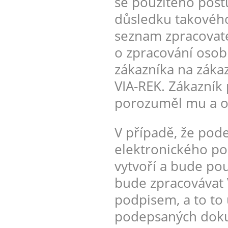
se použitého post
důsledku takového
seznam zpracovate
o zpracování osobn
zákazníka na záka
VIA-REK. Zákazník 
porozuměl mu a ob
V případě, že pod
elektronického pod
vytvoří a bude pou
bude zpracovávat 
podpisem, a to to 
podepsaných doku