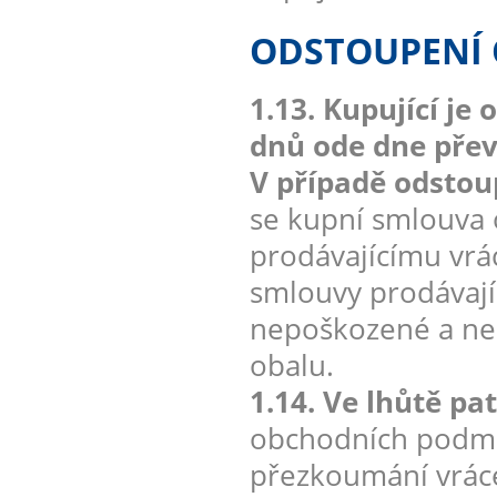
ODSTOUPENÍ
1.13. Kupující j
dnů ode dne převz
V případě odstou
se kupní smlouva 
prodávajícímu vrá
smlouvy prodávají
nepoškozené a neo
obalu.
1.14. Ve lhůtě pa
obchodních podmín
přezkoumání vráce