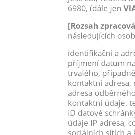
6980, (dále jen
VIA
[Rozsah zpracová
následujících osob
identifikační a ad
příjmení datum na
trvalého, případn
kontaktní adresa, m
adresa odběrného m
kontaktní údaje: t
ID datové schránky
údaje IP adresa, co
sociálních sítích 