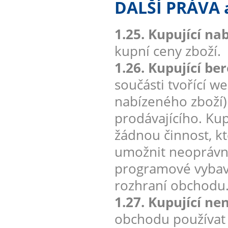
DALŠÍ PRÁVA
1.25. Kupující na
kupní ceny zboží.
1.26. Kupující be
součásti tvořící w
nabízeného zboží
prodávajícího. Kup
žádnou činnost, k
umožnit neoprávn
programové vybave
rozhraní obchodu
1.27. Kupující ne
obchodu používat