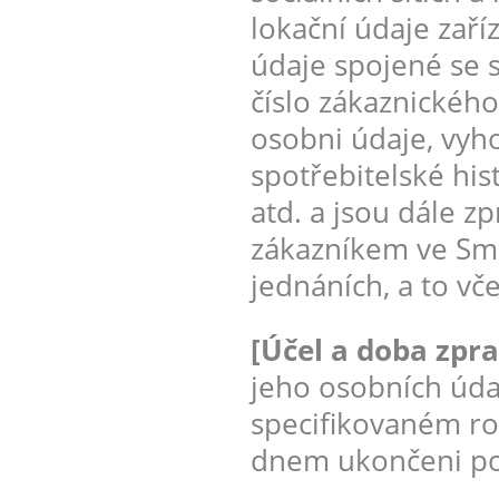
lokační údaje zaří
údaje spojené se 
číslo zákaznického
osobni údaje, vyh
spotřebitelské his
atd. a jsou dále z
zákazníkem ve Sml
jednáních, a to vč
[Účel a doba zpr
jeho osobních úda
specifikovaném ro
dnem ukončeni pos