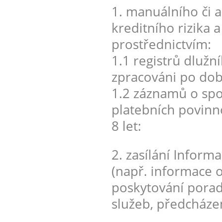
1. manuálního či
kreditního rizika 
prostřednictvím:
1.1 registrů dlužn
zpracováni po dobu
1.2 záznamů o spot
platebních povinn
8 let:
2. zasílání Inform
(např. informace o
poskytování porad
služeb, předcháze