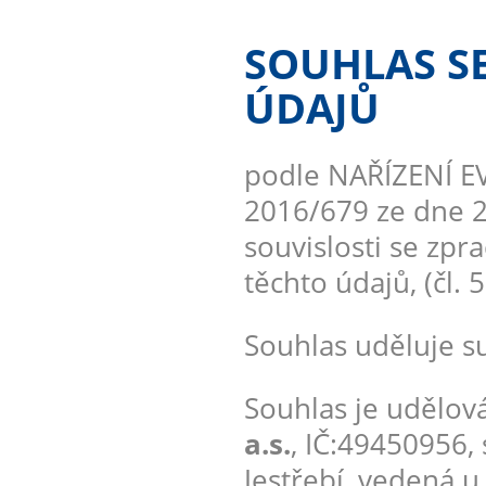
SOUHLAS S
ÚDAJŮ
podle NAŘÍZENÍ 
2016/679 ze dne 2
souvislosti se zp
těchto údajů, (čl. 
Souhlas uděluje su
Souhlas je udělová
a.s.
, IČ:49450956, 
Jestřebí, vedená 