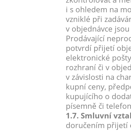
i s ohledem na mo
vzniklé při zadáv
v objednávce jsou
Prodávající nepro
potvrdí přijetí ob
elektronické pošt
rozhraní či v obje
v závislosti na ch
kupní ceny, předp
kupujícího o doda
písemně či telefon
1.7. Smluvní vzt
doručením přijetí 