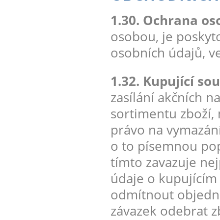
1.30. Ochrana os
osobou, je poskyt
osobních údajů, v
1.32. Kupující sou
zasílání akčních 
sortimentu zboží,
právo na vymazání
o to písemnou pop
tímto zavazuje ne
údaje o kupujícím
odmítnout objedná
závazek odebrat zb