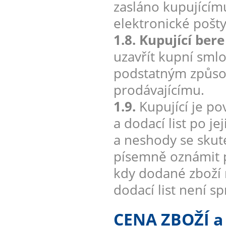
zasláno kupujícím
elektronické pošt
1.8. Kupující ber
uzavřít kupní smlo
podstatným způsob
prodávajícímu.
1.9.
Kupující je po
a dodací list po j
a neshody se sku
písemně oznámit p
kdy dodané zboží 
dodací list není s
CENA ZBOŽÍ 