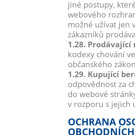
jiné postupy, kter
webového rozhran
možné užívat jen v
zákazníků prodávaj
1.28. Prodávající
kodexy chování ve
občanského zákon
1.29. Kupující be
odpovědnost za ch
do webové stránky
v rozporu s jejich
OCHRANA OSO
OBCHODNÍCH