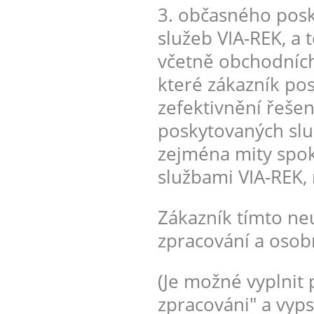
3. občasného posk
služeb VIA-REK, a 
včetně obchodních
které zákazník po
zefektivnění řešen
poskytovaných služ
zejména mity spo
službami VIA-REK,
Zákazník tímto ne
zpracování a osob
(Je možné vyplnit 
zpracováni" a vyps