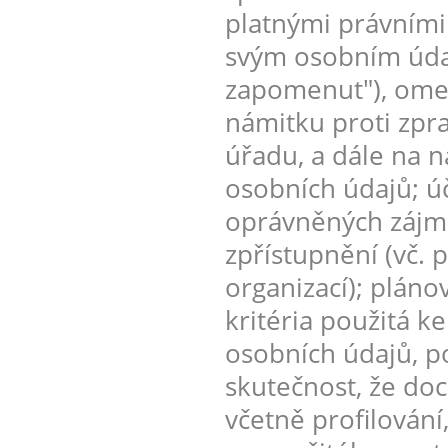
platnými právními
svým osobním údaj
zapomenut"), omez
námitku proti zpr
úřadu, a dále na n
osobních údajů; úč
oprávněných zájmů
zpřístupnění (vč. 
organizací); plán
kritéria použitá k
osobních údajů, p
skutečnost, že do
včetně profilování