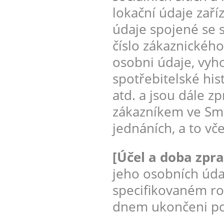
lokační údaje zaří
údaje spojené se 
číslo zákaznického
osobni údaje, vyh
spotřebitelské his
atd. a jsou dále z
zákazníkem ve Sml
jednáních, a to vč
[Účel a doba zpr
jeho osobních úda
specifikovaném ro
dnem ukončeni pos