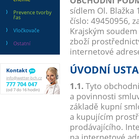
OBCHODNÍ PODMÍN
sídlem Ol. Blažka 1
Prevence tvorby
řas
číslo: 49450956, 
Krajským soudem v
Vločkovače
zboží prostřednic
Ostatní
internetové adre
ÚVODNÍ UST
Kontakt
info@wetter-bch.cz
777 704 047
1.1.
Tyto obchodní
(od 7 do 16 hodin)
a povinnosti smluv
základě kupní sml
a kupujícím prost
prodávajícího. In
na internetové a