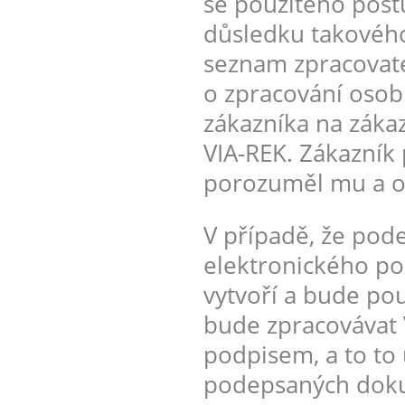
se použitého post
důsledku takového
seznam zpracovate
o zpracování osobn
zákazníka na záka
VIA-REK. Zákazník 
porozuměl mu a ob
V případě, že pod
elektronického pod
vytvoří a bude pou
bude zpracovávat 
podpisem, a to to 
podepsaných doku