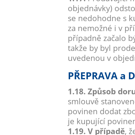
objednávky) odsto
se nedohodne s ku
za nemožné i v pří
případně začalo b
takže by byl prod
uvedenou v objedn
PŘEPRAVA a 
1.18. Způsob doru
smlouvě stanoveno 
povinen dodat zbo
je kupující povine
1.19. V případě
, 