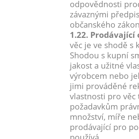
odpovědnosti prod
závaznými předpis
občanského zákon
1.22. Prodávajíc
věc je ve shodě s 
Shodou s kupní s
jakost a užitné vl
výrobcem nebo je
jimi prováděné re
vlastnosti pro vě
požadavkům právní
množství, míře ne
prodávající pro po
používá.