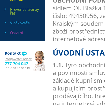
OBCHODNÍ PODMÍN
sídlem Ol. Blažka 1
Prevence tvorby
řas
číslo: 49450956, 
Krajským soudem v
Vločkovače
zboží prostřednic
Ostatní
internetové adre
ÚVODNÍ UST
Kontakt
info@wetter-bch.cz
777 704 047
1.1.
Tyto obchodní
(od 7 do 16 hodin)
a povinnosti smluv
základě kupní sml
a kupujícím prost
prodávajícího. In
na internetové a