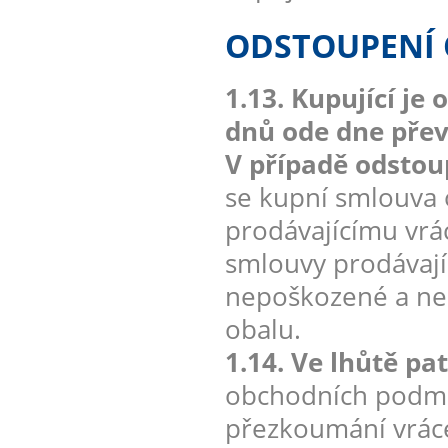
ODSTOUPENÍ
1.13. Kupující j
dnů ode dne převz
V případě odstou
se kupní smlouva 
prodávajícímu vrá
smlouvy prodávají
nepoškozené a neo
obalu.
1.14. Ve lhůtě pa
obchodních podmín
přezkoumání vráce