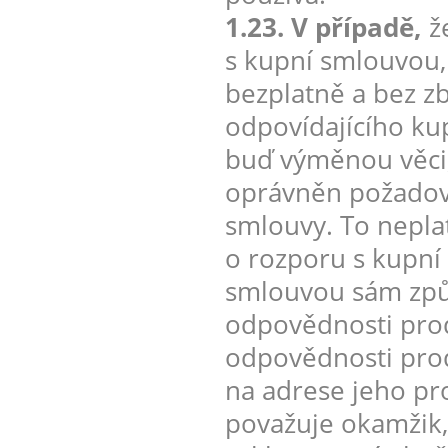
1.23. V případě,
že
s kupní smlouvou, 
bezplatně a bez z
odpovídajícího ku
buď výměnou věci, 
oprávněn požadova
smlouvy. To neplat
o rozporu s kupní
smlouvou sám způso
odpovědnosti prod
odpovědnosti prodá
na adrese jeho pr
považuje okamžik,