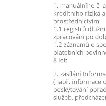
1. manuálního či
kreditního rizika 
prostřednictvím:
1.1 registrů dlužn
zpracováni po dobu
1.2 záznamů o spot
platebních povinn
8 let:
2. zasílání Inform
(např. informace o
poskytování porad
služeb, předcháze