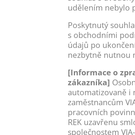
udělením nebylo 
Poskytnutý souhla
s obchodními pod
údajů po ukončen
nezbytně nutnou m
[Informace o zpr
zákazníka]
Osobni
automatizovaně i
zaměstnancům VIA-
pracovních povinno
REK uzavřenu smlo
společnostem VIA-