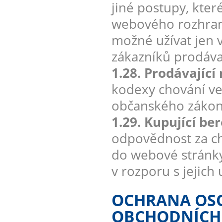
jiné postupy, kter
webového rozhran
možné užívat jen v
zákazníků prodávaj
1.28. Prodávající
kodexy chování ve
občanského zákon
1.29. Kupující be
odpovědnost za ch
do webové stránky
v rozporu s jejich
OCHRANA OSO
OBCHODNÍCH