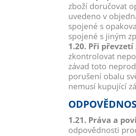
zboží doručovat 
uvedeno v objedná
spojené s opakova
spojené s jiným 
1.20. Při převzet
zkontrolovat nepo
závad toto neprod
porušení obalu sv
nemusí kupující zá
ODPOVĚDNOST
1.21. Práva a po
odpovědnosti prod