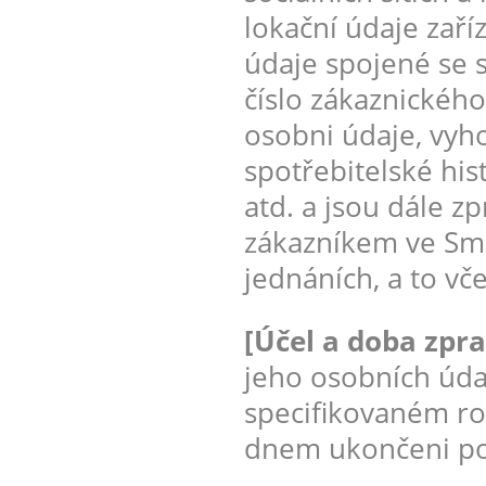
lokační údaje zaří
údaje spojené se 
číslo zákaznického
osobni údaje, vyh
spotřebitelské his
atd. a jsou dále z
zákazníkem ve Sml
jednáních, a to vč
[Účel a doba zpr
jeho osobních úda
specifikovaném ro
dnem ukončeni pos