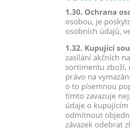
1.30. Ochrana os
osobou, je poskyt
osobních údajů, v
1.32. Kupující sou
zasílání akčních 
sortimentu zboží,
právo na vymazání
o to písemnou pop
tímto zavazuje ne
údaje o kupujícím
odmítnout objedná
závazek odebrat zb