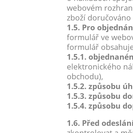
webovém rozhraní 
zboží doručováno 
1.5. Pro objednán
formulář ve webo
formulář obsahuj
1.5.1. objednané
elektronického n
obchodu),
1.5.2. způsobu úh
1.5.3. způsobu d
1.5.4. způsobu do
1.6. Před odeslá
zkontrolovat a měn