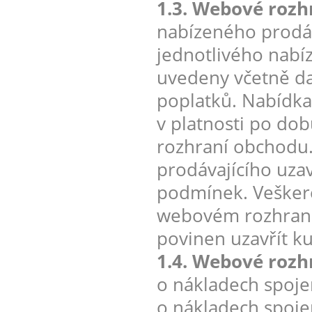
1.3. Webové rozh
nabízeného prodáv
jednotlivého nabí
uvedeny včetně da
poplatků. Nabídka 
v platnosti po do
rozhraní obchodu
prodávajícího uza
podmínek. Veškeré
webovém rozhraní 
povinen uzavřít k
1.4. Webové rozh
o nákladech spoje
o nákladech spoje