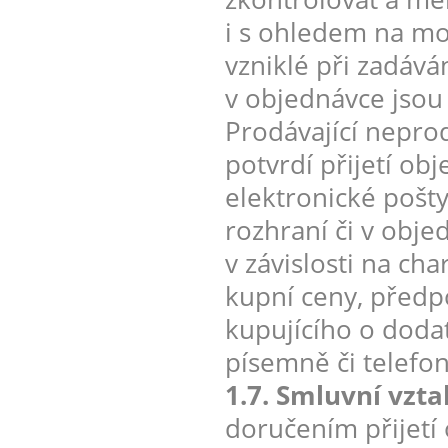
i s ohledem na mo
vzniklé při zadáv
v objednávce jsou
Prodávající nepro
potvrdí přijetí ob
elektronické pošt
rozhraní či v obje
v závislosti na ch
kupní ceny, předp
kupujícího o doda
písemně či telefon
1.7. Smluvní vzt
doručením přijetí 