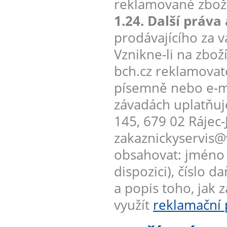
reklamované zboží
1.24. Další práva
prodávajícího za 
Vznikne-li na zb
bch.cz reklamovate
písemně nebo e-m
závadách uplatňuje
145, 679 02 Rájec-
zakaznickyservis@
obsahovat: jméno k
dispozici), číslo
a popis toho, jak 
využít
reklamační 