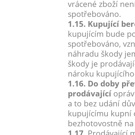
vrácené zboží nen
spotřebováno.
1.15. Kupující be
kupujícím bude po
spotřebováno, vzn
náhradu škody jem
škody je prodávají
nároku kupujícího
1.16. Do doby pře
prodávající
oprávn
a to bez udání dův
kupujícímu kupní 
bezhotovostně na 
1.17.
Prodávající 