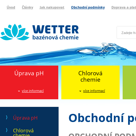
Úvod
Články
Jak nakupovat
Obchodní podmínky
Doprava a pla
Wetter bazénová chemie
Reklamační protokol
Úprava pH
Chlorová
chemie
více informací
více informací
Obchodní 
Úprava pH
Chlorová
chemie