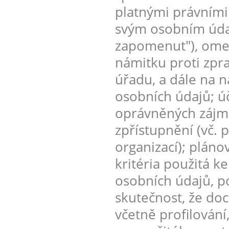
platnými právními
svým osobním údaj
zapomenut"), omez
námitku proti zpr
úřadu, a dále na n
osobních údajů; úč
oprávněných zájmů
zpřístupnění (vč. 
organizací); plán
kritéria použitá k
osobních údajů, p
skutečnost, že do
včetně profilování