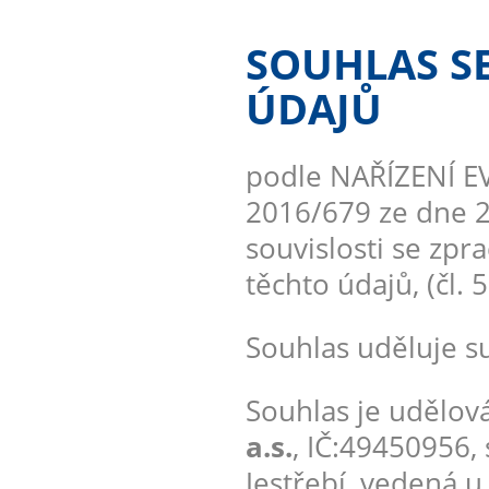
SOUHLAS S
ÚDAJŮ
podle NAŘÍZENÍ 
2016/679 ze dne 2
souvislosti se zp
těchto údajů, (čl. 
Souhlas uděluje su
Souhlas je udělová
a.s.
, IČ:49450956, 
Jestřebí, vedená 