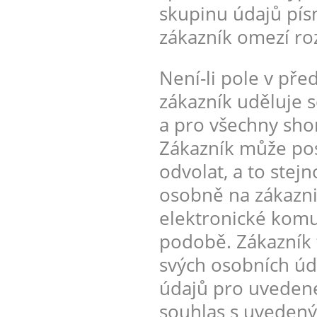
skupinu údajů pís
zákazník omezí ro
Není-li pole v pře
zákazník uděluje 
a pro všechny shor
Zákazník může posk
odvolat, a to stej
osobně na zákazn
elektronické komu
podobě. Zákazník
svých osobních úd
údajů pro uvedené
souhlas s uvedený