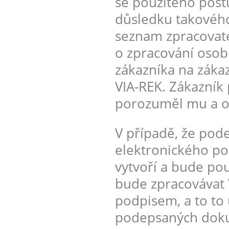
se použitého post
důsledku takového
seznam zpracovate
o zpracování osobn
zákazníka na záka
VIA-REK. Zákazník 
porozuměl mu a ob
V případě, že pod
elektronického pod
vytvoří a bude pou
bude zpracovávat 
podpisem, a to to 
podepsaných doku