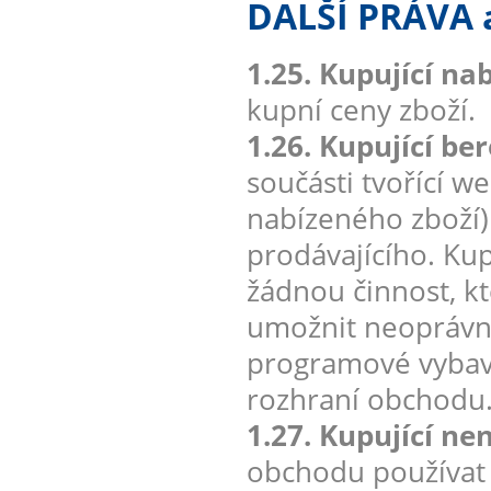
DALŠÍ PRÁVA
1.25. Kupující na
kupní ceny zboží.
1.26. Kupující be
součásti tvořící w
nabízeného zboží
prodávajícího. Kup
žádnou činnost, k
umožnit neoprávn
programové vybave
rozhraní obchodu
1.27. Kupující ne
obchodu používat