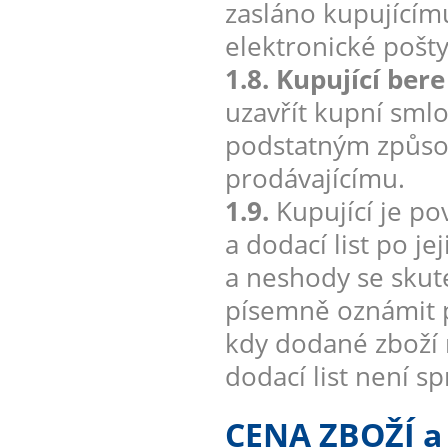
zasláno kupujícím
elektronické pošt
1.8. Kupující ber
uzavřít kupní smlo
podstatným způsob
prodávajícímu.
1.9.
Kupující je po
a dodací list po j
a neshody se sku
písemně oznámit p
kdy dodané zboží 
dodací list není s
CENA ZBOŽÍ 