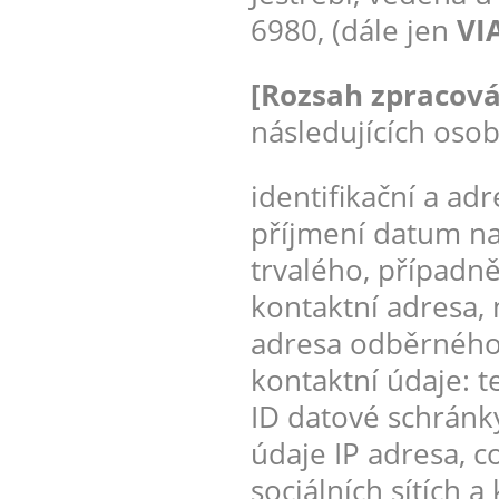
6980, (dále jen
VIA
[Rozsah zpracová
následujících osob
identifikační a ad
příjmení datum na
trvalého, případn
kontaktní adresa, m
adresa odběrného m
kontaktní údaje: t
ID datové schránky
údaje IP adresa, co
sociálních sítích 