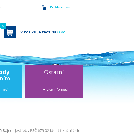
Přihlásit se
ě
0
V
košíku
je zboží za
0 Kč
vody
Ostatní
áním
ormací
více informací
 Rájec - Jestřebí, PSČ 679 02 identifikační číslo: