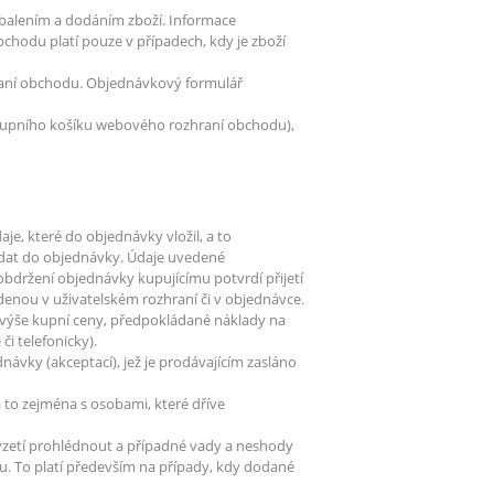
balením a dodáním zboží. Informace
hodu platí pouze v případech, kdy je zboží
raní obchodu. Objednávkový formulář
nákupního košíku webového rozhraní obchodu),
e, které do objednávky vložil, a to
í dat do objednávky. Údaje uvedené
bdržení objednávky kupujícímu potvrdí přijetí
denou v uživatelském rozhraní či v objednávce.
, výše kupní ceny, předpokládané náklady na
i telefonicky).
návky (akceptací), jež je prodávajícím zasláno
a to zejména s osobami, které dříve
řevzetí prohlédnout a případné vady a neshody
. To platí především na případy, kdy dodané