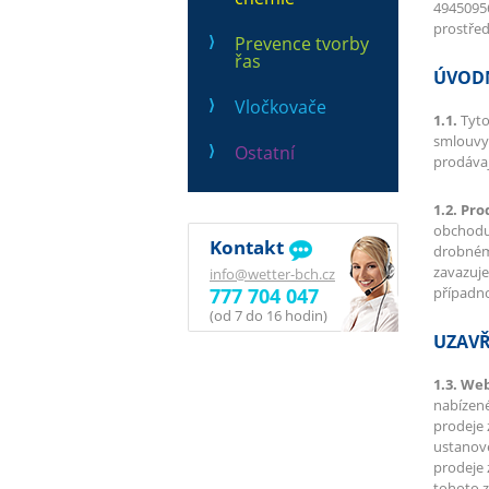
49450956
prostře
Prevence tvorby
řas
ÚVOD
Vločkovače
1.1.
Tyto
smlouvy 
Ostatní
prodáva
1.2. Pro
obchod
Kontakt
drobnému
zavazuje
info@wetter-bch.cz
777 704 047
případn
(od 7 do 16 hodin)
UZAVŘ
1.3. We
nabízené
prodeje 
ustanov
prodeje 
tohoto z