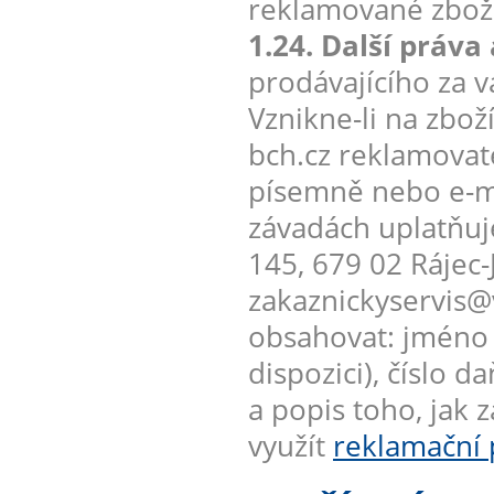
reklamované zboží
1.24. Další práva
prodávajícího za 
Vznikne-li na zb
bch.cz reklamovate
písemně nebo e-m
závadách uplatňuje
145, 679 02 Rájec-
zakaznickyservis@
obsahovat: jméno k
dispozici), číslo
a popis toho, jak 
využít
reklamační 