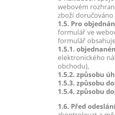
webovém rozhraní 
zboží doručováno 
1.5. Pro objednán
formulář ve webo
formulář obsahuj
1.5.1. objednané
elektronického n
obchodu),
1.5.2. způsobu úh
1.5.3. způsobu d
1.5.4. způsobu do
1.6. Před odeslá
zkontrolovat a měn