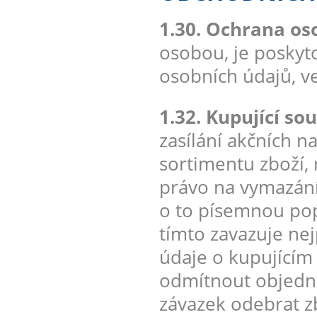
1.30. Ochrana os
osobou, je poskyt
osobních údajů, v
1.32. Kupující sou
zasílání akčních 
sortimentu zboží,
právo na vymazání
o to písemnou pop
tímto zavazuje ne
údaje o kupujícím
odmítnout objedná
závazek odebrat zb