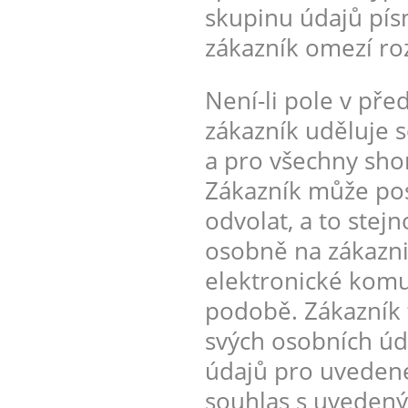
skupinu údajů pís
zákazník omezí ro
Není-li pole v pře
zákazník uděluje 
a pro všechny shor
Zákazník může posk
odvolat, a to stej
osobně na zákazn
elektronické komu
podobě. Zákazník
svých osobních úd
údajů pro uvedené
souhlas s uvedený