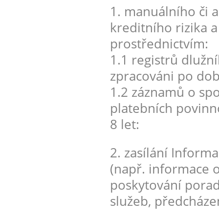
1. manuálního či
kreditního rizika 
prostřednictvím:
1.1 registrů dlužn
zpracováni po dobu
1.2 záznamů o spot
platebních povinn
8 let:
2. zasílání Inform
(např. informace o
poskytování porad
služeb, předcháze