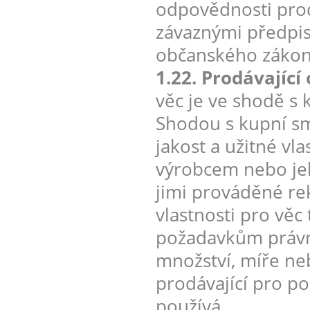
odpovědnosti prod
závaznými předpis
občanského zákon
1.22. Prodávajíc
věc je ve shodě s 
Shodou s kupní s
jakost a užitné vl
výrobcem nebo je
jimi prováděné re
vlastnosti pro vě
požadavkům právní
množství, míře ne
prodávající pro po
používá.