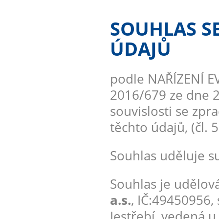
SOUHLAS S
ÚDAJŮ
podle NAŘÍZENÍ 
2016/679 ze dne 2
souvislosti se zp
těchto údajů, (čl. 
Souhlas uděluje su
Souhlas je udělová
a.s.
, IČ:49450956, 
Jestřebí, vedená 