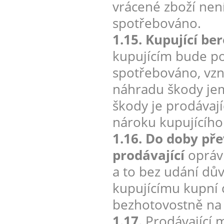
vrácené zboží nen
spotřebováno.
1.15. Kupující be
kupujícím bude po
spotřebováno, vzn
náhradu škody jem
škody je prodávají
nároku kupujícího
1.16. Do doby pře
prodávající
oprávn
a to bez udání dův
kupujícímu kupní 
bezhotovostně na 
1.17.
Prodávající 