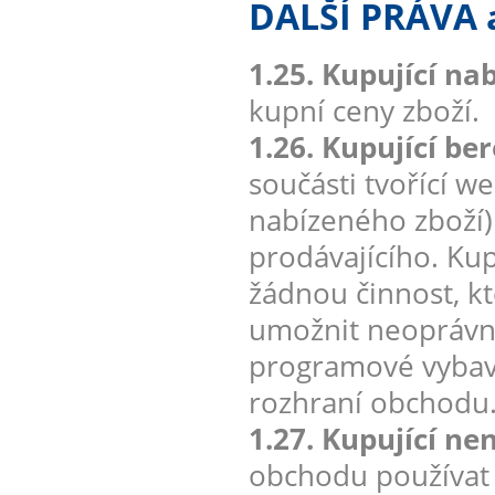
DALŠÍ PRÁVA
1.25. Kupující na
kupní ceny zboží.
1.26. Kupující be
součásti tvořící w
nabízeného zboží
prodávajícího. Kup
žádnou činnost, k
umožnit neoprávn
programové vybave
rozhraní obchodu
1.27. Kupující ne
obchodu používat