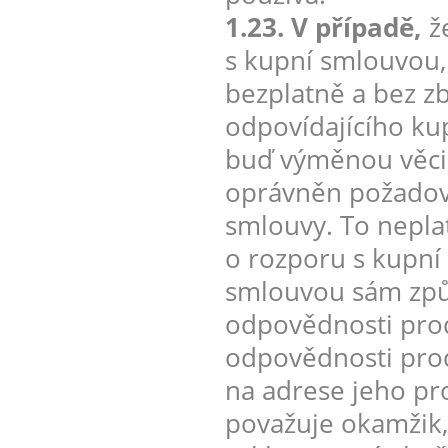
1.23. V případě,
že
s kupní smlouvou, 
bezplatně a bez z
odpovídajícího ku
buď výměnou věci, 
oprávněn požadova
smlouvy. To neplat
o rozporu s kupní
smlouvou sám způso
odpovědnosti prod
odpovědnosti prodá
na adrese jeho pr
považuje okamžik,