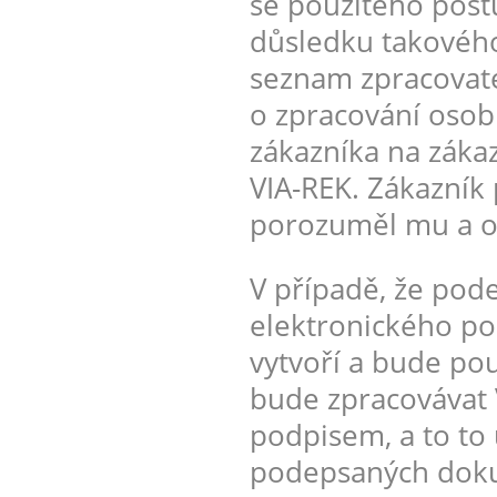
se použitého post
důsledku takového
seznam zpracovate
o zpracování osobn
zákazníka na záka
VIA-REK. Zákazník 
porozuměl mu a ob
V případě, že pod
elektronického pod
vytvoří a bude pou
bude zpracovávat 
podpisem, a to to 
podepsaných doku