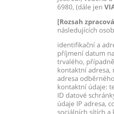
6980, (dále jen
VIA
[Rozsah zpracová
následujících osob
identifikační a ad
příjmení datum na
trvalého, případn
kontaktní adresa, m
adresa odběrného m
kontaktní údaje: t
ID datové schránky
údaje IP adresa, co
sociálních sítích 