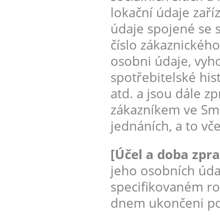
lokační údaje zaří
údaje spojené se 
číslo zákaznického
osobni údaje, vyh
spotřebitelské his
atd. a jsou dále z
zákazníkem ve Sml
jednáních, a to vč
[Účel a doba zpr
jeho osobních úda
specifikovaném ro
dnem ukončeni pos