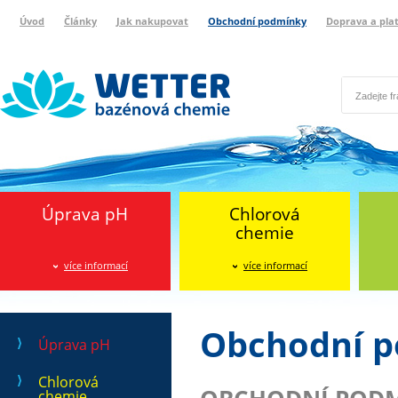
Úvod
Články
Jak nakupovat
Obchodní podmínky
Doprava a pla
Wetter bazénová chemie
Reklamační protokol
Úprava pH
Chlorová
chemie
více informací
více informací
Obchodní 
Úprava pH
Chlorová
chemie