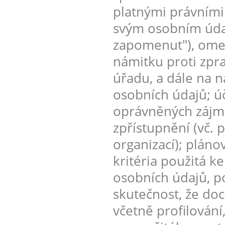
platnými právními
svým osobním údaj
zapomenut"), omez
námitku proti zpr
úřadu, a dále na n
osobních údajů; úč
oprávněných zájmů
zpřístupnění (vč. 
organizací); plán
kritéria použitá k
osobních údajů, p
skutečnost, že do
včetně profilování