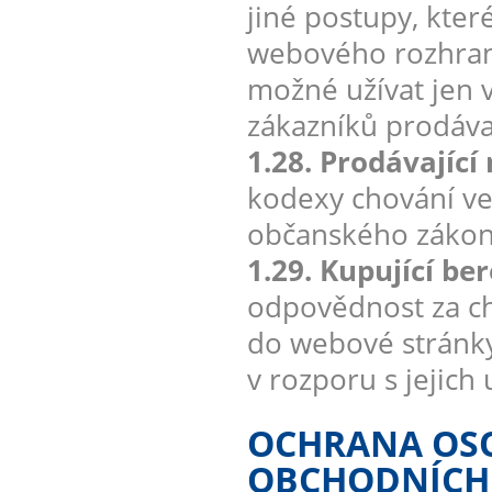
jiné postupy, kter
webového rozhran
možné užívat jen v
zákazníků prodávaj
1.28. Prodávající
kodexy chování ve
občanského zákon
1.29. Kupující be
odpovědnost za ch
do webové stránky
v rozporu s jejich
OCHRANA OSO
OBCHODNÍCH