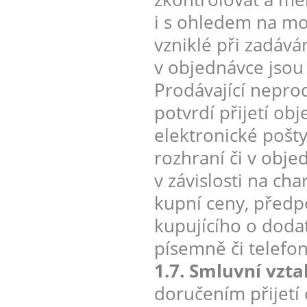
i s ohledem na mo
vzniklé při zadáv
v objednávce jsou
Prodávající nepro
potvrdí přijetí ob
elektronické pošt
rozhraní či v obje
v závislosti na ch
kupní ceny, předp
kupujícího o doda
písemně či telefon
1.7. Smluvní vzt
doručením přijetí 