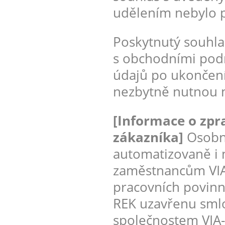
udělením nebylo 
Poskytnutý souhla
s obchodními pod
údajů po ukončen
nezbytně nutnou m
[Informace o zpr
zákazníka]
Osobni
automatizovaně i
zaměstnancům VIA-
pracovních povinno
REK uzavřenu smlo
společnostem VIA-