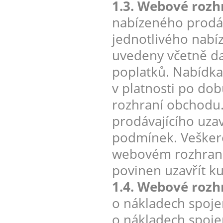
1.3. Webové rozh
nabízeného prodáv
jednotlivého nabí
uvedeny včetně da
poplatků. Nabídka 
v platnosti po do
rozhraní obchodu
prodávajícího uza
podmínek. Veškeré
webovém rozhraní 
povinen uzavřít k
1.4. Webové rozh
o nákladech spoje
o nákladech spoje