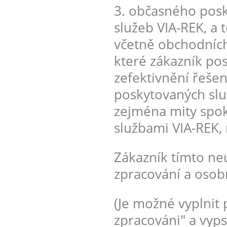
3. občasného posk
služeb VIA-REK, a 
včetně obchodních
které zákazník po
zefektivnění řešen
poskytovaných služ
zejména mity spo
službami VIA-REK,
Zákazník tímto ne
zpracování a osob
(Je možné vyplnit 
zpracováni" a vyps