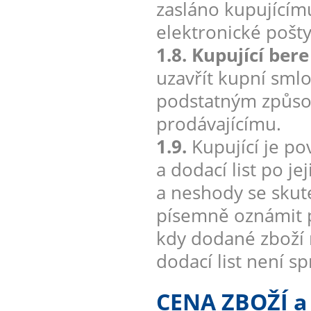
zasláno kupujícím
elektronické pošt
1.8. Kupující ber
uzavřít kupní smlo
podstatným způsob
prodávajícímu.
1.9.
Kupující je po
a dodací list po j
a neshody se sku
písemně oznámit p
kdy dodané zboží 
dodací list není s
CENA ZBOŽÍ 