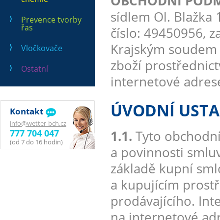
OBCHODNÍ PODMÍN
sídlem Ol. Blažka 1
Prevence tvorby
řas
číslo: 49450956, 
Krajským soudem v
Vločkovače
zboží prostřednic
Ostatní
internetové adre
ÚVODNÍ UST
Kontakt
info@wetter-bch.cz
777 704 047
1.1.
Tyto obchodní
(od 7 do 16 hodin)
a povinnosti smluv
základě kupní sml
a kupujícím prost
prodávajícího. In
na internetové a