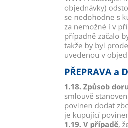
objednávky) odsto
se nedohodne s ku
za nemožné i v pří
případně začalo b
takže by byl prod
uvedenou v objedn
PŘEPRAVA a 
1.18. Způsob doru
smlouvě stanoveno 
povinen dodat zbo
je kupující povine
1.19. V případě
, 