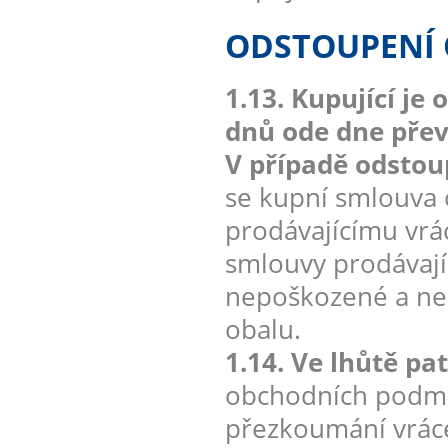
ODSTOUPENÍ
1.13. Kupující j
dnů ode dne převz
V případě odstou
se kupní smlouva 
prodávajícímu vrá
smlouvy prodávají
nepoškozené a neo
obalu.
1.14. Ve lhůtě pa
obchodních podmín
přezkoumání vráce