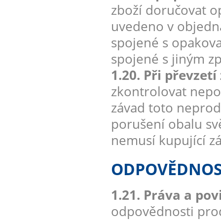
zboží doručovat 
uvedeno v objedná
spojené s opakova
spojené s jiným 
1.20. Při převzet
zkontrolovat nepo
závad toto neprod
porušení obalu sv
nemusí kupující zá
ODPOVĚDNOST
1.21. Práva a po
odpovědnosti prod