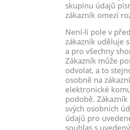
skupinu údajů pís
zákazník omezí ro
Není-li pole v pře
zákazník uděluje 
a pro všechny shor
Zákazník může posk
odvolat, a to stej
osobně na zákazn
elektronické komu
podobě. Zákazník
svých osobních úd
údajů pro uvedené
souhlas s uvedený