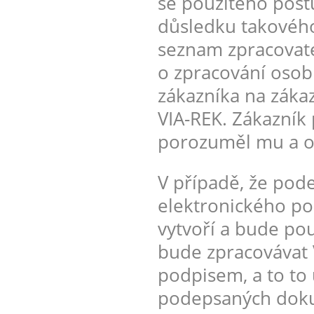
se použitého post
důsledku takového
seznam zpracovate
o zpracování osobn
zákazníka na záka
VIA-REK. Zákazník 
porozuměl mu a ob
V případě, že pod
elektronického pod
vytvoří a bude pou
bude zpracovávat 
podpisem, a to to 
podepsaných doku