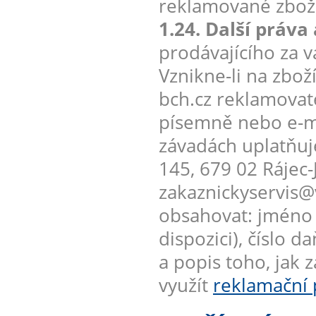
reklamované zboží
1.24. Další práva
prodávajícího za 
Vznikne-li na zb
bch.cz reklamovate
písemně nebo e-m
závadách uplatňuje
145, 679 02 Rájec-
zakaznickyservis@
obsahovat: jméno k
dispozici), číslo
a popis toho, jak 
využít
reklamační 