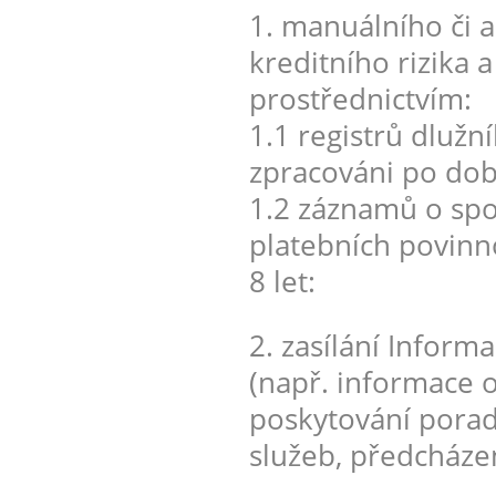
1. manuálního či
kreditního rizika 
prostřednictvím:
1.1 registrů dlužn
zpracováni po dobu
1.2 záznamů o spot
platebních povinn
8 let:
2. zasílání Inform
(např. informace o
poskytování porad
služeb, předcháze