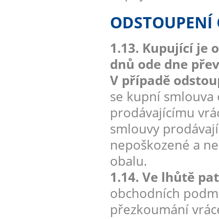
ODSTOUPENÍ
1.13. Kupující j
dnů ode dne převz
V případě odstou
se kupní smlouva 
prodávajícímu vrá
smlouvy prodávají
nepoškozené a neo
obalu.
1.14. Ve lhůtě pa
obchodních podmín
přezkoumání vráce