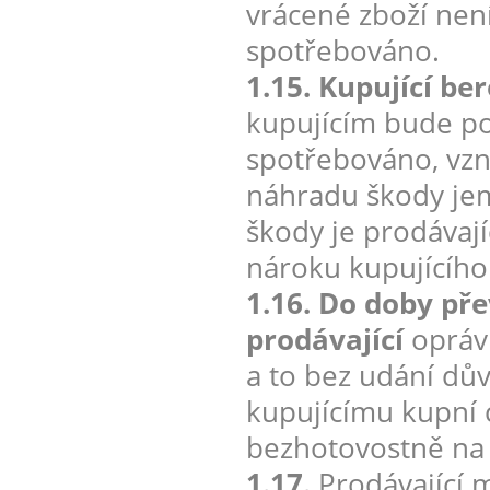
vrácené zboží nen
spotřebováno.
1.15. Kupující be
kupujícím bude po
spotřebováno, vzn
náhradu škody jem
škody je prodávají
nároku kupujícího
1.16. Do doby pře
prodávající
oprávn
a to bez udání dův
kupujícímu kupní 
bezhotovostně na 
1.17.
Prodávající 