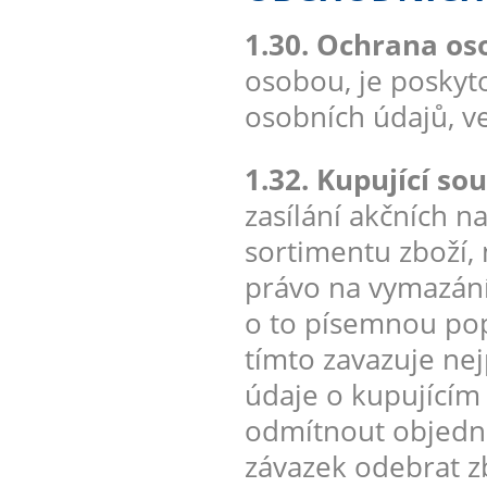
1.30. Ochrana os
osobou, je poskyt
osobních údajů, v
1.32. Kupující sou
zasílání akčních 
sortimentu zboží,
právo na vymazání
o to písemnou pop
tímto zavazuje ne
údaje o kupujícím
odmítnout objedná
závazek odebrat zb