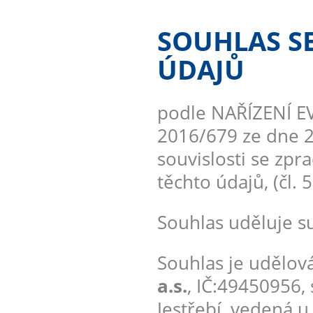
SOUHLAS S
ÚDAJŮ
podle NAŘÍZENÍ 
2016/679 ze dne 2
souvislosti se zp
těchto údajů, (čl. 
Souhlas uděluje su
Souhlas je udělová
a.s.
, IČ:49450956, 
Jestřebí, vedená 