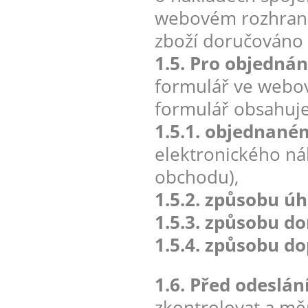
webovém rozhraní 
zboží doručováno 
1.5. Pro objednán
formulář ve webo
formulář obsahuj
1.5.1. objednané
elektronického n
obchodu),
1.5.2. způsobu úh
1.5.3. způsobu d
1.5.4. způsobu do
1.6. Před odeslá
zkontrolovat a měn