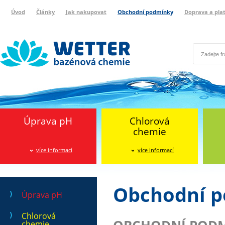
Úvod
Články
Jak nakupovat
Obchodní podmínky
Doprava a pla
Wetter bazénová chemie
Reklamační protokol
Úprava pH
Chlorová
chemie
více informací
více informací
Obchodní 
Úprava pH
Chlorová
chemie