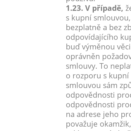
1.23. V případě,
že
s kupní smlouvou, 
bezplatně a bez z
odpovídajícího ku
buď výměnou věci, 
oprávněn požadova
smlouvy. To neplat
o rozporu s kupní
smlouvou sám způso
odpovědnosti prod
odpovědnosti prodá
na adrese jeho pr
považuje okamžik,