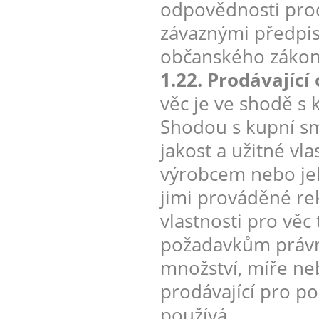
odpovědnosti prod
závaznými předpis
občanského zákon
1.22. Prodávajíc
věc je ve shodě s 
Shodou s kupní s
jakost a užitné vl
výrobcem nebo je
jimi prováděné re
vlastnosti pro vě
požadavkům právní
množství, míře ne
prodávající pro po
používá.