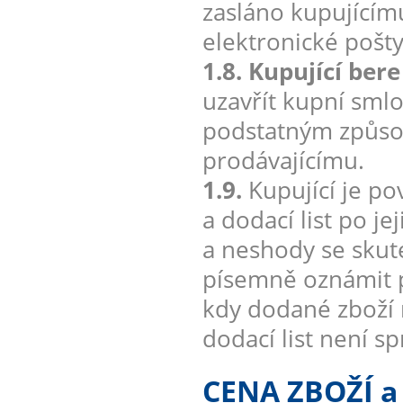
zasláno kupujícím
elektronické pošt
1.8. Kupující ber
uzavřít kupní smlo
podstatným způsob
prodávajícímu.
1.9.
Kupující je po
a dodací list po j
a neshody se sku
písemně oznámit p
kdy dodané zboží 
dodací list není s
CENA ZBOŽÍ 