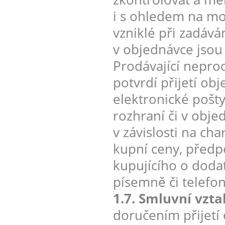
i s ohledem na mo
vzniklé při zadáv
v objednávce jsou
Prodávající nepro
potvrdí přijetí ob
elektronické pošt
rozhraní či v obje
v závislosti na ch
kupní ceny, předp
kupujícího o doda
písemně či telefon
1.7. Smluvní vzt
doručením přijetí 