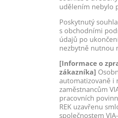
udělením nebylo 
Poskytnutý souhla
s obchodními pod
údajů po ukončen
nezbytně nutnou m
[Informace o zpr
zákazníka]
Osobni
automatizovaně i
zaměstnancům VIA-
pracovních povinno
REK uzavřenu smlo
společnostem VIA-