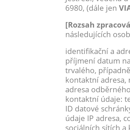
6980, (dále jen
VIA
[Rozsah zpracová
následujících osob
identifikační a ad
příjmení datum na
trvalého, případn
kontaktní adresa, m
adresa odběrného m
kontaktní údaje: t
ID datové schránky
údaje IP adresa, co
sociálních sítích 