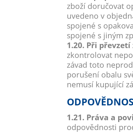
zboží doručovat 
uvedeno v objedná
spojené s opakova
spojené s jiným 
1.20. Při převzet
zkontrolovat nepo
závad toto neprod
porušení obalu sv
nemusí kupující zá
ODPOVĚDNOST
1.21. Práva a po
odpovědnosti prod