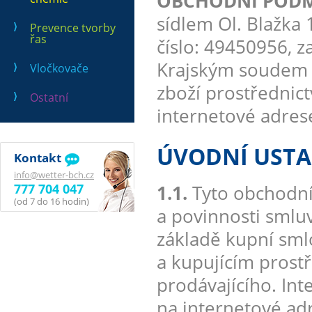
OBCHODNÍ PODMÍN
sídlem Ol. Blažka 1
Prevence tvorby
řas
číslo: 49450956, 
Krajským soudem v
Vločkovače
zboží prostřednic
Ostatní
internetové adre
ÚVODNÍ UST
Kontakt
info@wetter-bch.cz
777 704 047
1.1.
Tyto obchodní
(od 7 do 16 hodin)
a povinnosti smluv
základě kupní sml
a kupujícím prost
prodávajícího. In
na internetové a