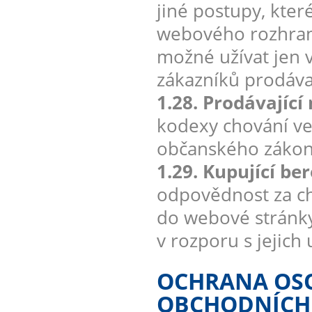
jiné postupy, kter
webového rozhran
možné užívat jen v
zákazníků prodávaj
1.28. Prodávající
kodexy chování ve
občanského zákon
1.29. Kupující be
odpovědnost za ch
do webové stránky
v rozporu s jejich
OCHRANA OSO
OBCHODNÍCH