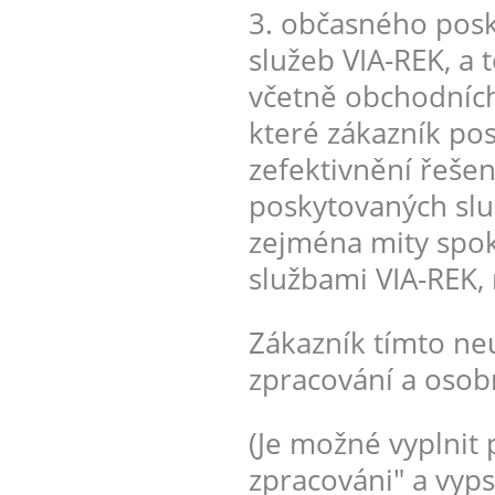
3. občasného posk
služeb VIA-REK, a 
včetně obchodních
které zákazník po
zefektivnění řešen
poskytovaných služ
zejména mity spo
službami VIA-REK,
Zákazník tímto ne
zpracování a osob
(Je možné vyplnit 
zpracováni" a vyps