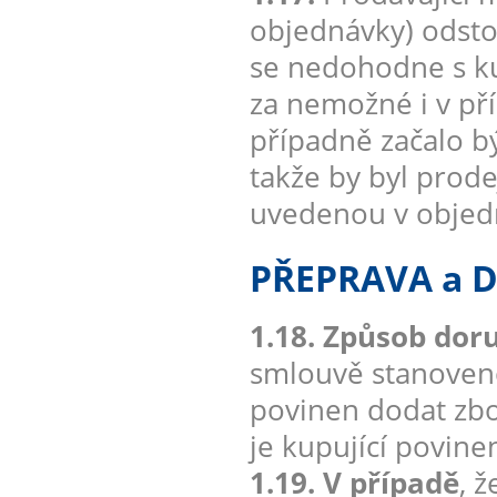
objednávky) odsto
se nedohodne s ku
za nemožné i v pří
případně začalo b
takže by byl prod
uvedenou v objedn
PŘEPRAVA a 
1.18. Způsob doru
smlouvě stanoveno 
povinen dodat zbo
je kupující povine
1.19. V případě
, 