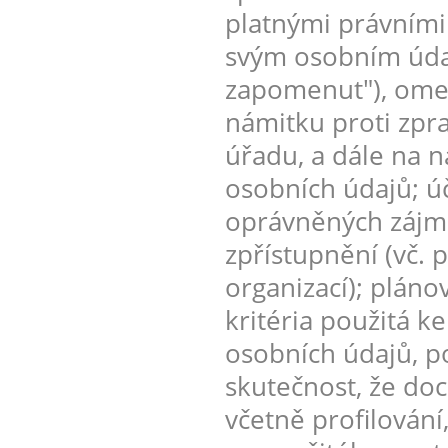
platnými právními
svým osobním údaj
zapomenut"), omez
námitku proti zpr
úřadu, a dále na n
osobních údajů; úč
oprávněných zájmů
zpřístupnění (vč. 
organizací); plán
kritéria použitá k
osobních údajů, p
skutečnost, že do
včetně profilování