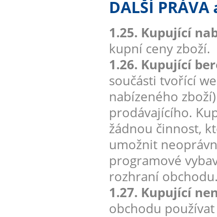
DALŠÍ PRÁVA
1.25. Kupující na
kupní ceny zboží.
1.26. Kupující be
součásti tvořící w
nabízeného zboží
prodávajícího. Kup
žádnou činnost, k
umožnit neoprávn
programové vybave
rozhraní obchodu
1.27. Kupující ne
obchodu používat