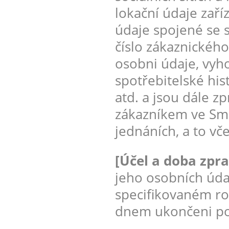
lokační údaje zaří
údaje spojené se 
číslo zákaznického
osobni údaje, vyh
spotřebitelské his
atd. a jsou dále z
zákazníkem ve Sml
jednáních, a to vč
[Účel a doba zpr
jeho osobních úda
specifikovaném ro
dnem ukončeni pos