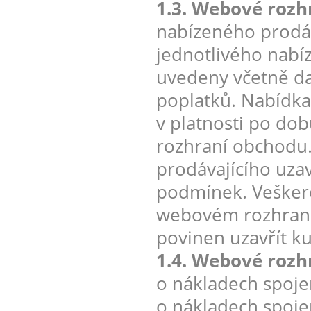
1.3. Webové rozh
nabízeného prodáv
jednotlivého nabí
uvedeny včetně da
poplatků. Nabídka 
v platnosti po do
rozhraní obchodu
prodávajícího uza
podmínek. Veškeré
webovém rozhraní 
povinen uzavřít k
1.4. Webové rozh
o nákladech spoje
o nákladech spoje