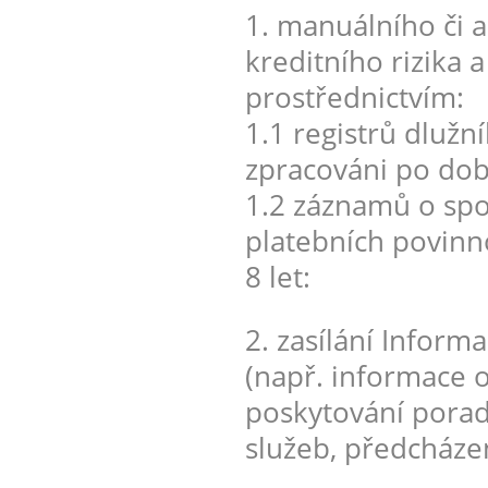
1. manuálního či
kreditního rizika 
prostřednictvím:
1.1 registrů dlužn
zpracováni po dobu
1.2 záznamů o spot
platebních povinn
8 let:
2. zasílání Inform
(např. informace o
poskytování porad
služeb, předcháze