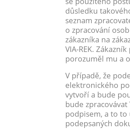
se použitého post
důsledku takového
seznam zpracovate
o zpracování osobn
zákazníka na záka
VIA-REK. Zákazník 
porozuměl mu a ob
V případě, že pod
elektronického pod
vytvoří a bude pou
bude zpracovávat 
podpisem, a to to 
podepsaných doku