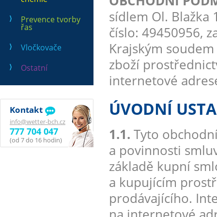
OBCHODNÍ PODMÍN
sídlem Ol. Blažka 1
Prevence tvorby
řas
číslo: 49450956, 
Krajským soudem v
Vločkovače
zboží prostřednic
Ostatní
internetové adre
ÚVODNÍ UST
Kontakt
info@wetter-bch.cz
777 704 047
1.1.
Tyto obchodní
(od 7 do 16 hodin)
a povinnosti smluv
základě kupní sml
a kupujícím prost
prodávajícího. In
na internetové a