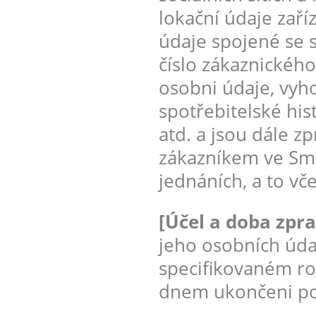
lokační údaje zaří
údaje spojené se 
číslo zákaznického
osobni údaje, vyh
spotřebitelské his
atd. a jsou dále z
zákazníkem ve Sml
jednáních, a to vč
[Účel a doba zpr
jeho osobních úda
specifikovaném ro
dnem ukončeni pos