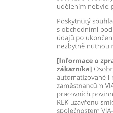
udělením nebylo 
Poskytnutý souhla
s obchodními pod
údajů po ukončen
nezbytně nutnou m
[Informace o zpr
zákazníka]
Osobni
automatizovaně i
zaměstnancům VIA-
pracovních povinno
REK uzavřenu smlo
společnostem VIA-