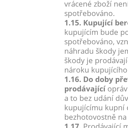
vrácené zboží nen
spotřebováno.
1.15. Kupující be
kupujícím bude po
spotřebováno, vzn
náhradu škody jem
škody je prodávají
nároku kupujícího
1.16. Do doby pře
prodávající
oprávn
a to bez udání dův
kupujícímu kupní 
bezhotovostně na 
1.17.
Prodávající 