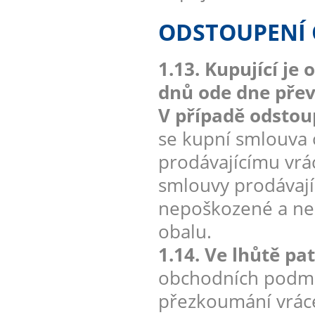
ODSTOUPENÍ
1.13. Kupující j
dnů ode dne převz
V případě odstou
se kupní smlouva 
prodávajícímu vrá
smlouvy prodávají
nepoškozené a neo
obalu.
1.14. Ve lhůtě pa
obchodních podmín
přezkoumání vráce