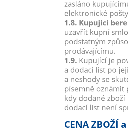
zasláno kupujícím
elektronické pošt
1.8. Kupující ber
uzavřít kupní smlo
podstatným způsob
prodávajícímu.
1.9.
Kupující je po
a dodací list po j
a neshody se sku
písemně oznámit p
kdy dodané zboží 
dodací list není s
CENA ZBOŽÍ 