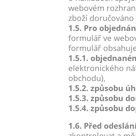
webovém rozhraní 
zboží doručováno 
1.5. Pro objednán
formulář ve webo
formulář obsahuj
1.5.1. objednané
elektronického n
obchodu),
1.5.2. způsobu úh
1.5.3. způsobu d
1.5.4. způsobu do
1.6. Před odeslá
zkontrolovat a měn