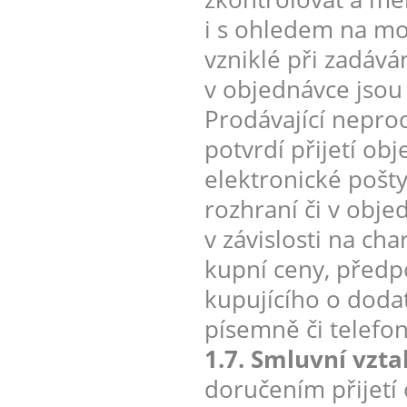
i s ohledem na mo
vzniklé při zadáv
v objednávce jsou
Prodávající nepro
potvrdí přijetí ob
elektronické pošt
rozhraní či v obje
v závislosti na ch
kupní ceny, předp
kupujícího o doda
písemně či telefon
1.7. Smluvní vzt
doručením přijetí 