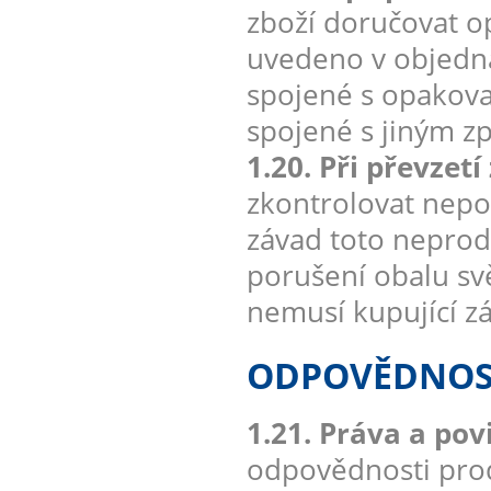
zboží doručovat 
uvedeno v objedná
spojené s opakova
spojené s jiným 
1.20. Při převzet
zkontrolovat nepo
závad toto neprod
porušení obalu sv
nemusí kupující zá
ODPOVĚDNOST
1.21. Práva a po
odpovědnosti prod