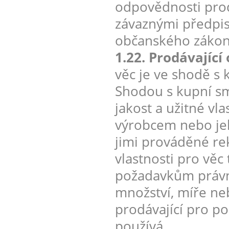
odpovědnosti prod
závaznými předpis
občanského zákon
1.22. Prodávajíc
věc je ve shodě s 
Shodou s kupní s
jakost a užitné vl
výrobcem nebo je
jimi prováděné re
vlastnosti pro vě
požadavkům právní
množství, míře ne
prodávající pro po
používá.