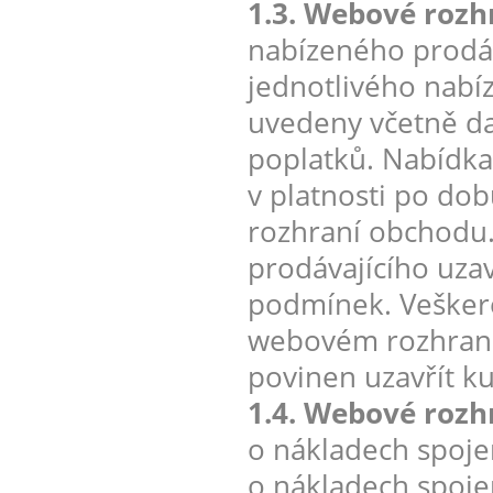
1.3. Webové rozh
nabízeného prodáv
jednotlivého nabí
uvedeny včetně da
poplatků. Nabídka 
v platnosti po do
rozhraní obchodu
prodávajícího uza
podmínek. Veškeré
webovém rozhraní 
povinen uzavřít k
1.4. Webové rozh
o nákladech spoje
o nákladech spoje