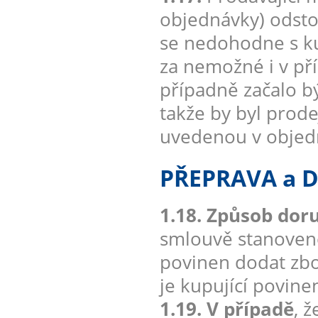
objednávky) odsto
se nedohodne s ku
za nemožné i v pří
případně začalo b
takže by byl prod
uvedenou v objedn
PŘEPRAVA a 
1.18. Způsob doru
smlouvě stanoveno 
povinen dodat zbo
je kupující povine
1.19. V případě
, 