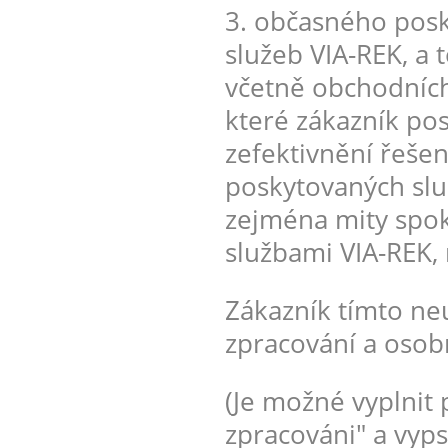
3. občasného posk
služeb VIA-REK, a 
včetně obchodních
které zákazník po
zefektivnění řešen
poskytovaných služ
zejména mity spo
službami VIA-REK,
Zákazník tímto ne
zpracování a osob
(Je možné vyplnit 
zpracováni" a vyps