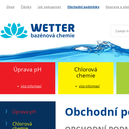
Úvod
Články
Jak nakupovat
Obchodní podmínky
Doprava a pla
Wetter bazénová chemie
Reklamační protokol
Úprava pH
Chlorová
chemie
více informací
více informací
Obchodní 
Úprava pH
Chlorová
chemie