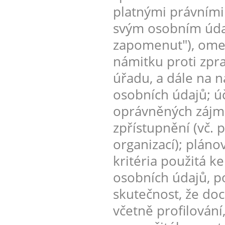
platnými právními
svým osobním údaj
zapomenut"), omez
námitku proti zpr
úřadu, a dále na n
osobních údajů; úč
oprávněných zájmů
zpřístupnění (vč. 
organizací); plán
kritéria použitá k
osobních údajů, p
skutečnost, že do
včetně profilování