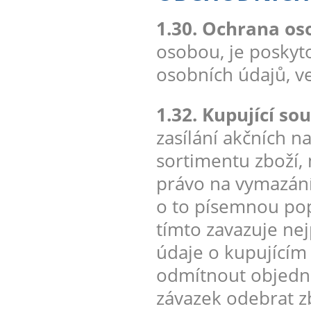
1.30. Ochrana os
osobou, je poskyt
osobních údajů, v
1.32. Kupující sou
zasílání akčních 
sortimentu zboží,
právo na vymazání
o to písemnou pop
tímto zavazuje ne
údaje o kupujícím
odmítnout objedná
závazek odebrat zb