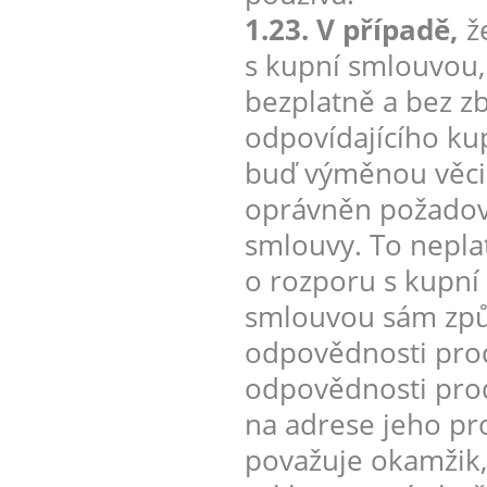
1.23. V případě,
že
s kupní smlouvou, 
bezplatně a bez z
odpovídajícího ku
buď výměnou věci, 
oprávněn požadova
smlouvy. To neplat
o rozporu s kupní
smlouvou sám způso
odpovědnosti prod
odpovědnosti prodá
na adrese jeho pr
považuje okamžik,