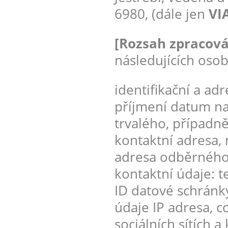
6980, (dále jen
VIA
[Rozsah zpracová
následujících osob
identifikační a ad
příjmení datum na
trvalého, případn
kontaktní adresa, m
adresa odběrného m
kontaktní údaje: t
ID datové schránky
údaje IP adresa, co
sociálních sítích 