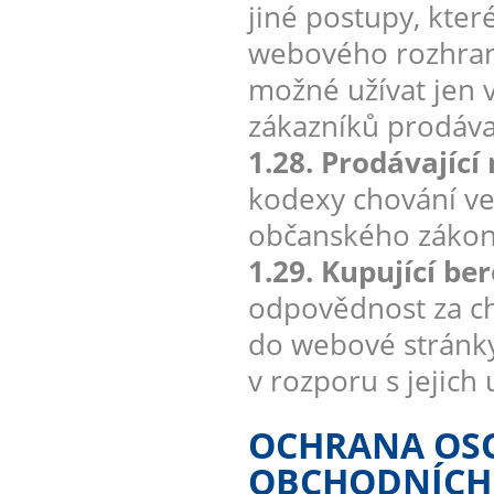
jiné postupy, kter
webového rozhran
možné užívat jen v
zákazníků prodávaj
1.28. Prodávající
kodexy chování ve
občanského zákon
1.29. Kupující be
odpovědnost za ch
do webové stránky
v rozporu s jejich
OCHRANA OSO
OBCHODNÍCH