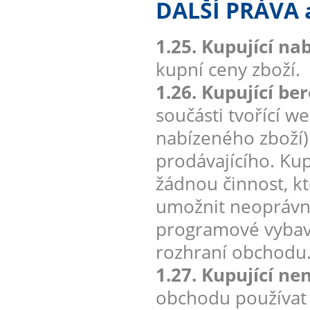
DALŠÍ PRÁVA
1.25. Kupující na
kupní ceny zboží.
1.26. Kupující be
součásti tvořící w
nabízeného zboží
prodávajícího. Kup
žádnou činnost, k
umožnit neoprávn
programové vybave
rozhraní obchodu
1.27. Kupující ne
obchodu používat