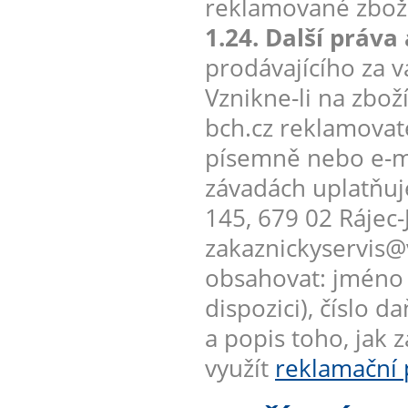
reklamované zboží
1.24. Další práva
prodávajícího za 
Vznikne-li na zb
bch.cz reklamovate
písemně nebo e-m
závadách uplatňuje
145, 679 02 Rájec-
zakaznickyservis@
obsahovat: jméno k
dispozici), číslo
a popis toho, jak 
využít
reklamační 