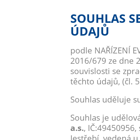
SOUHLAS S
ÚDAJŮ
podle NAŘÍZENÍ 
2016/679 ze dne 2
souvislosti se zp
těchto údajů, (čl. 
Souhlas uděluje su
Souhlas je udělová
a.s.
, IČ:49450956, 
Jestřebí, vedená 