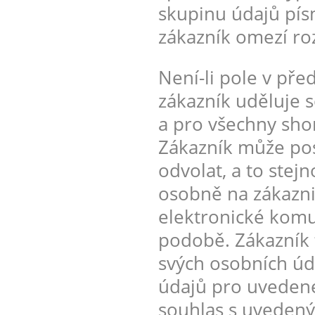
skupinu údajů pís
zákazník omezí ro
Není-li pole v pře
zákazník uděluje 
a pro všechny shor
Zákazník může posk
odvolat, a to stej
osobně na zákazn
elektronické komu
podobě. Zákazník
svých osobních úd
údajů pro uvedené
souhlas s uvedený